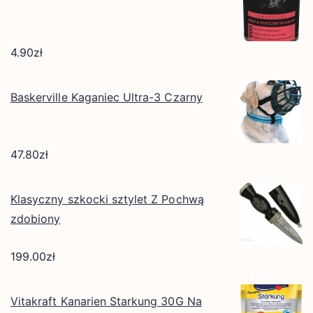
4.90
zł
Baskerville Kaganiec Ultra-3 Czarny
47.80
zł
Klasyczny szkocki sztylet Z Pochwą
zdobiony
199.00
zł
Vitakraft Kanarien Starkung 30G Na