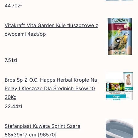
44.70
zł
Vitakraft Vita Garden Kule tłuszczowe z
owocami 4szt/op
7.51
zł
Bros Sp Z O.O. Happs Herbal Krople Na
Pchły I Kleszcze Dla Średnich Psów 10
20Kg
22.44
zł
Stefanplast Kuweta Sprint Szara
58x39x17 cm [96570]