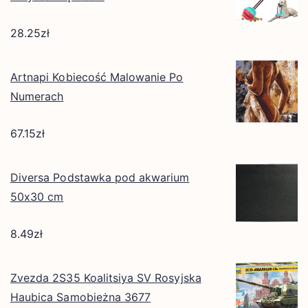
28.25
zł
Artnapi Kobiecość Malowanie Po
Numerach
67.15
zł
Diversa Podstawka pod akwarium
50x30 cm
8.49
zł
Zvezda 2S35 Koalitsiya SV Rosyjska
Haubica Samobieżna 3677