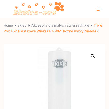
Skip
to
content
Ekstra-
Home
Sklep
Akcesoria dla małych zwierzątTrixie
Trixie
Poidełko Plastikowe Większe 450Ml Różne Kolory Niebieski
zoo