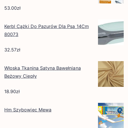
53.00
zł
Kerbl Cążki Do Pazurów Dla Psa 14Cm
80073
32.57
zł
Włoska Tkanina Satyna Bawełniana
Beżowy Ciepły
18.90
zł
Hm Szybowiec Mewa