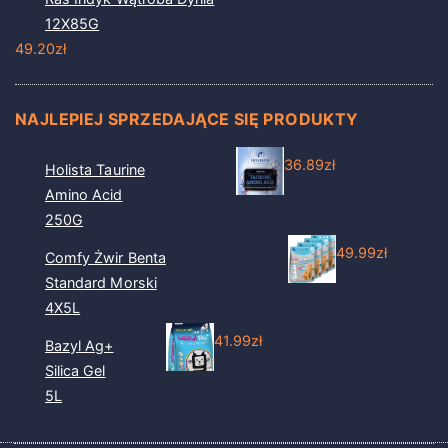
12X85G
49.20
zł
NAJLEPIEJ SPRZEDAJĄCE SIĘ PRODUKTY
36.89
zł
Holista Taurine
Amino Acid
250G
49.99
zł
Comfy Żwir Benta
Standard Morski
4X5L
41.99
zł
Bazyl Ag+
Silica Gel
5L