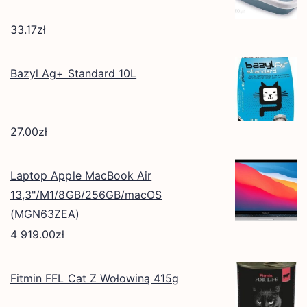
33.17
zł
Bazyl Ag+ Standard 10L
27.00
zł
Laptop Apple MacBook Air
13,3"/M1/8GB/256GB/macOS
(MGN63ZEA)
4 919.00
zł
Fitmin FFL Cat Z Wołowiną 415g