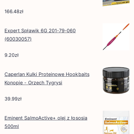
166.48
zł
Expert Spławik 6G 201-79-060
(60030057)
9.20
zł
Caperlan Kulki Proteinowe Hookbaits
Konopie - Orzech Tygrysi
39.99
zł
Eminent SalmoActive+ olej z łososia
500ml