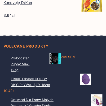
Kondycję D/Kan
3.64
zł
POLECANE PRODUKTY
209.90
zł
Probooster
Puppy Maxi
12Kg
TRIXIE Frisbee DOGGY
DISC PŁYWAJĄCY 18cm
19.49
zł
Optimeal Dla Psów Małych
Ras Indyk Wątroba Dynia