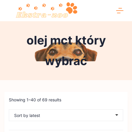
Skip
to
content
Ekstra-
olej mct który
zoo
wybrać
Showing 1–40 of 69 results