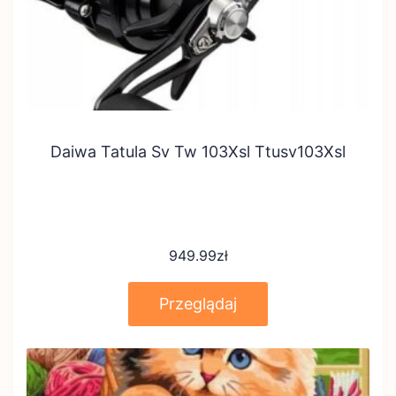
Daiwa Tatula Sv Tw 103Xsl Ttusv103Xsl
949.99
zł
Przeglądaj