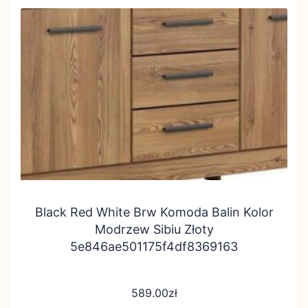
Black Red White Brw Komoda Balin Kolor
Modrzew Sibiu Złoty
5e846ae501175f4df8369163
589.00
zł