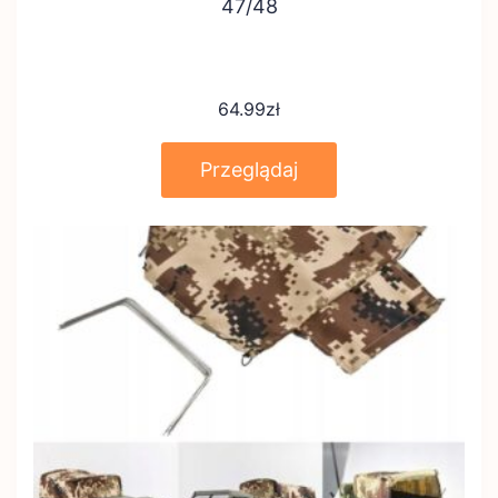
47/48
64.99
zł
Przeglądaj