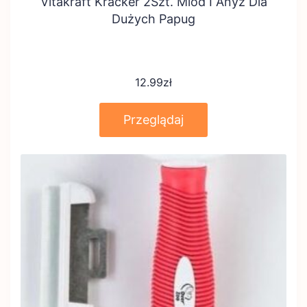
Vitakraft Kracker 2Szt. Miód I Anyż Dla
Dużych Papug
12.99
zł
Przeglądaj