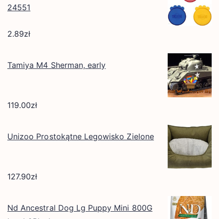
24551
2.89
zł
Tamiya M4 Sherman, early
119.00
zł
Unizoo Prostokątne Legowisko Zielone
127.90
zł
Nd Ancestral Dog Lg Puppy Mini 800G