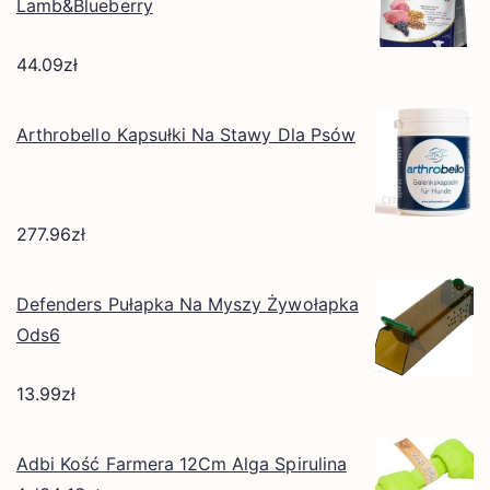
Lamb&Blueberry
44.09
zł
Arthrobello Kapsułki Na Stawy Dla Psów
277.96
zł
Defenders Pułapka Na Myszy Żywołapka
Ods6
13.99
zł
Adbi Kość Farmera 12Cm Alga Spirulina