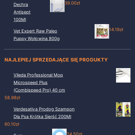
39.00
zł
Dechra
Antisept
100Ml
14.19
zł
Vet Expert Raw Paleo
Puppy Wołowina 800g
NAJLEPIEJ SPRZEDAJĄCE SIĘ PRODUKTY
Vileda Professional Mop
Microspeed Plus
(Combispeed Pro) 40 cm
58.98
zł
Verdesativa Prodog Szampon
Dla Psa Krótka Sierść 200Ml
60.10
zł
24.50
zł