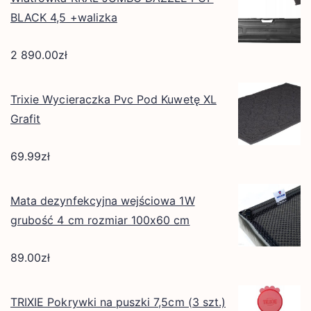
BLACK 4,5 +walizka
2 890.00
zł
Trixie Wycieraczka Pvc Pod Kuwetę XL
Grafit
69.99
zł
Mata dezynfekcyjna wejściowa 1W
grubość 4 cm rozmiar 100x60 cm
89.00
zł
TRIXIE Pokrywki na puszki 7,5cm (3 szt.)