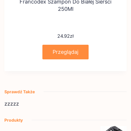
Francodex Szampon Do Białej Sierści
250Ml
24.92
zł
Przeglądaj
Sprawdź Także
zzzzz
Produkty