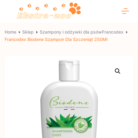
Skip
to
content
Ekstra-
Home
Sklep
Szampony i odżywki dla psówFrancodex
Francodex Biodene Szampon Dla Szczeniąt 250Ml
zoo