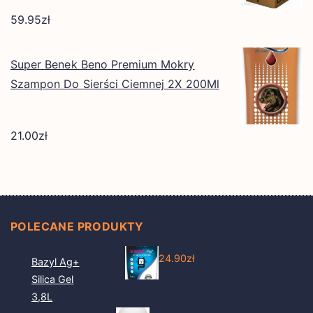
59.95
zł
Super Benek Beno Premium Mokry
Szampon Do Sierści Ciemnej 2X 200Ml
21.00
zł
POLECANE PRODUKTY
24.90
zł
Bazyl Ag+
Silica Gel
3,8L