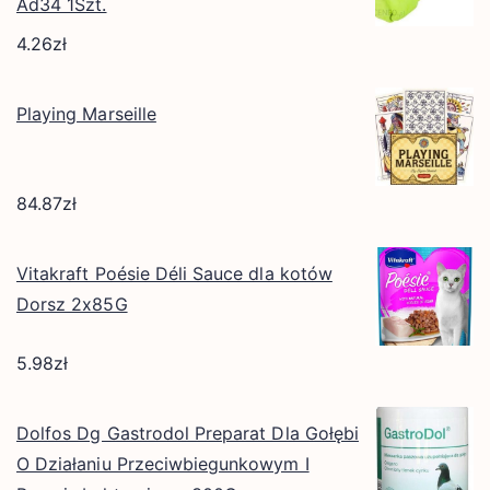
Ad34 1Szt.
4.26
zł
Playing Marseille
84.87
zł
Vitakraft Poésie Déli Sauce dla kotów
Dorsz 2x85G
5.98
zł
Dolfos Dg Gastrodol Preparat Dla Gołębi
O Działaniu Przeciwbiegunkowym I