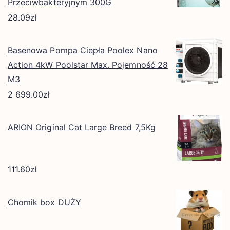
Przeciwbakteryjnym 300G
28.09
zł
Basenowa Pompa Ciepła Poolex Nano
Action 4kW Poolstar Max. Pojemność 28
M3
2 699.00
zł
ARION Original Cat Large Breed 7,5Kg
111.60
zł
Chomik box DUŻY