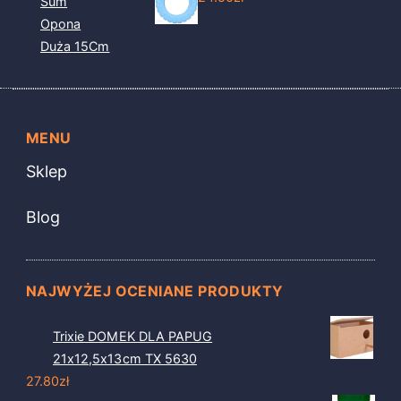
Sum
Opona
Duża 15Cm
MENU
Sklep
Blog
NAJWYŻEJ OCENIANE PRODUKTY
Trixie DOMEK DLA PAPUG
21x12,5x13cm TX 5630
27.80
zł