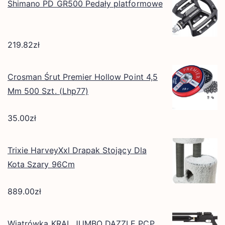
Shimano PD GR500 Pedały platformowe
219.82
zł
Crosman Śrut Premier Hollow Point 4,5
Mm 500 Szt. (Lhp77)
35.00
zł
Trixie HarveyXxl Drapak Stojący Dla
Kota Szary 96Cm
889.00
zł
Wiatrówka KRAL JUMBO DAZZLE PCP