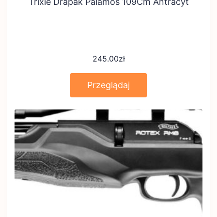
Trixie Drapak Palamos 109Cm Antracyt
245.00
zł
Przeglądaj