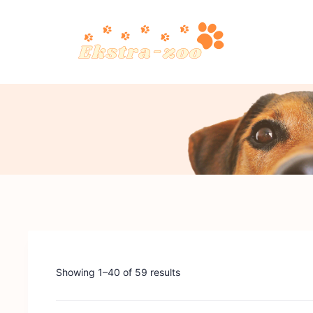
Skip
to
content
Ekstra-
zoo
Showing 1–40 of 59 results