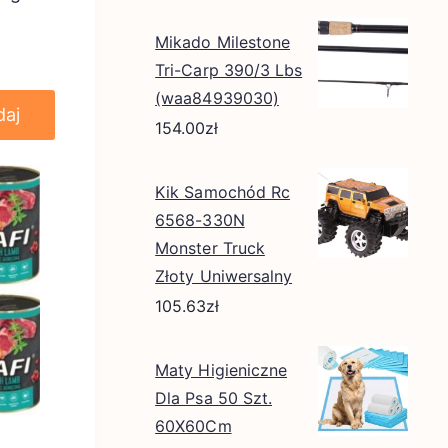
can
Mikado Milestone
Tri-Carp 390/3 Lbs
(waa84939030)
daj
154.00
zł
Kik Samochód Rc
6568-330N
Monster Truck
Złoty Uniwersalny
105.63
zł
Maty Higieniczne
Dla Psa 50 Szt.
60X60Cm