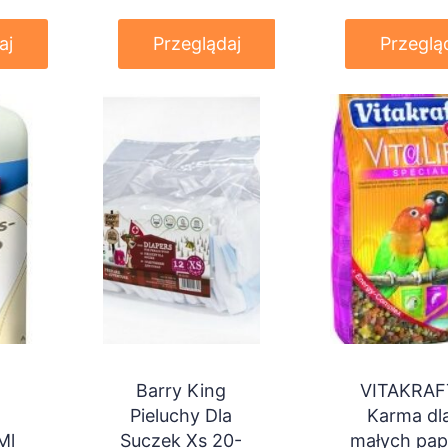
2,5Kg
aj
Przeglądaj
Przeglą
Barry King
VITAKRAF
Pieluchy Dla
Karma dl
Ml
Suczek Xs 20-
małych pa