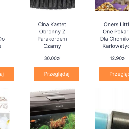
Cina Kastet
Oners Litt
Obronny Z
One Poka
Do
Parakordem
Dla Chomi
a
Czarny
Karłowaty
400G
30.00
zł
12.90
zł
aj
Przeglądaj
Przeglą