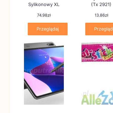
Sylikonowy XL
(Tx 2921)
74.98
zł
13.86
zł
Przeglądaj
Przegląd