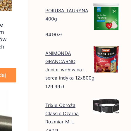
POKUSA TAURYNA
400g
le
rm
64.90
zł
ków
ch
ANIMONDA
GRANCARNO
Junior wołowina i
daj
serca indyka 12x800g
129.99
zł
Trixie Obroża
Classic Czarna
Rozmiar M-L
7.90
zł