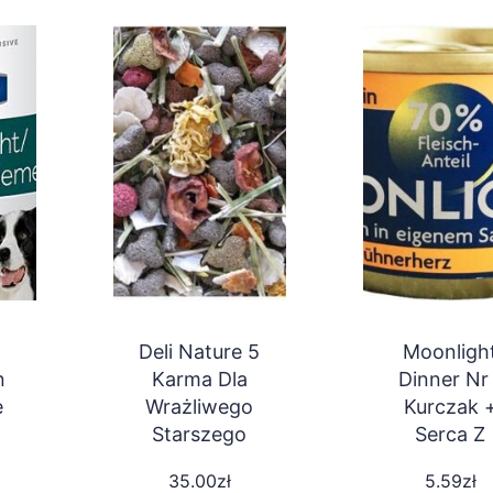
Deli Nature 5
Moonligh
n
Karma Dla
Dinner Nr
e
Wrażliwego
Kurczak 
Starszego
Serca Z
Królika
Kurczaka 
35.00
zł
5.59
zł
Karłowatego