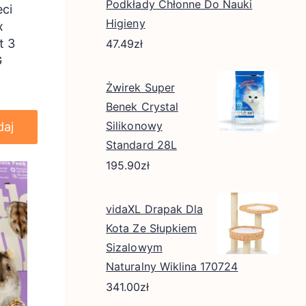
Podkłady Chłonne Do Nauki
eci
Higieny
x
t 3
47.49
zł
G
Żwirek Super
Benek Crystal
Silikonowy
daj
Standard 28L
195.90
zł
vidaXL Drapak Dla
Kota Ze Słupkiem
Sizalowym
Naturalny Wiklina 170724
341.00
zł