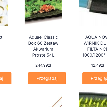
ti
Aquael Classic
AQUA NO
Box 60 Zestaw
WIRNIK DU
Akwarium
FILTA NC
Proste 54L
1000/1200/
244.99
zł
12.49
zł
aj
Przeglądaj
Przeglą