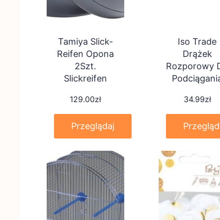
Tamiya Slick-
Iso Trade
Reifen Opona
Drążek
2Szt.
Rozporowy 
Slickreifen
Podciągani
60-100Cm
129.00
zł
34.99
zł
00005245
Przeglądaj
Przegląd