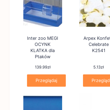
Inter zoo MEGI
Arpex Konfet
OCYNK
Celebrate
KLATKA dla
K2541
Ptaków
139.99
zł
5.13
zł
Przeglądaj
Przegląd