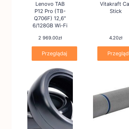
Lenovo TAB
Vitakraft Ca
P12 Pro (TB-
Stick
Q706F) 12,6″
6/128GB Wi-Fi
Szary
2 969.00
zł
4.20
zł
(ZA9D0012PL)
Przeglądaj
Przegląd