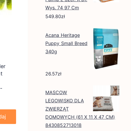
Wys. 74 97 Cm
549.80
zł
Acana Heritage
Puppy Small Breed
340g
er
ct
26.57
zł
-
MASCOW
LEGOWISKO DLA
ZWIERZĄT
daj
DOMOWYCH (61 X 11 X 47 CM)
8430852713018