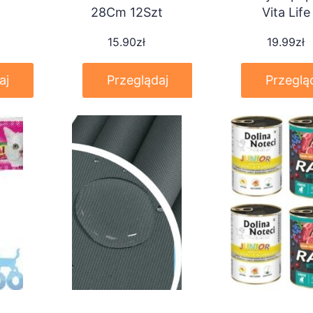
28Cm 12Szt
Vita Life
Special Afri
15.90
zł
19.99
zł
650g
aj
Przeglądaj
Przeglą