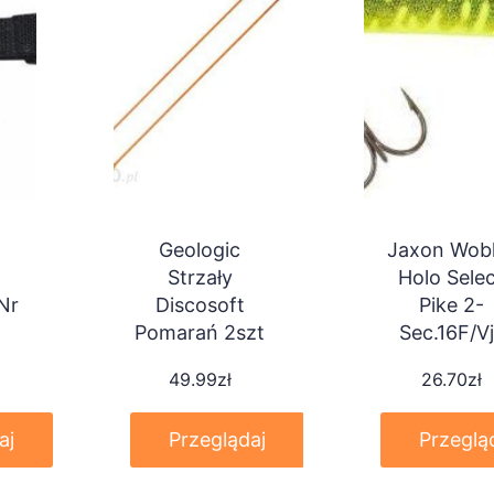
Geologic
Jaxon Wobl
Strzały
Holo Sele
Nr
Discosoft
Pike 2-
Pomarań 2szt
Sec.16F/Vj
Pj16Fpf
49.99
zł
26.70
zł
aj
Przeglądaj
Przeglą