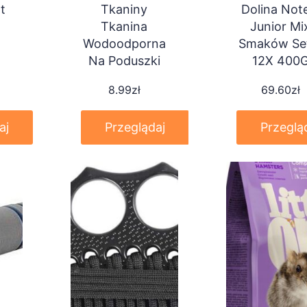
t
Tkaniny
Dolina Not
Tkanina
Junior Mi
Wodoodporna
Smaków Se
Na Poduszki
12X 400
Ogrodowe
8.99
zł
69.60
zł
aj
Przeglądaj
Przeglą