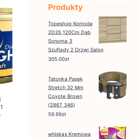
Produkty
Topeshop Komoda
2D3S 120Cm Dąb
Sonoma 3
Szuflady 2 Drzwi Salon
305.00
zł
Tatonka Pasek
Stretch 32 Mm
Coyote Brown
t
(2867 346)
 1
59.99
zł
+
80G
whiskas Kremowa