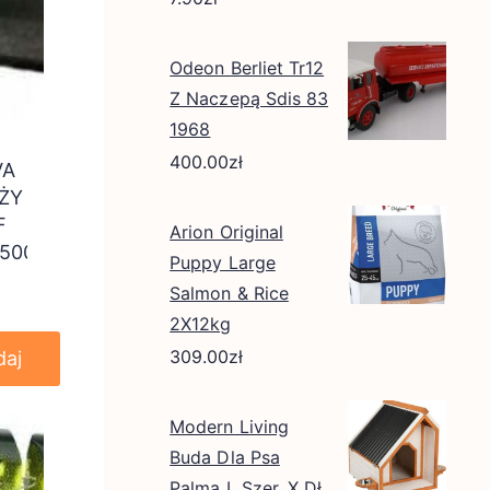
Odeon Berliet Tr12
Z Naczepą Sdis 83
1968
400.00
zł
VA
ŻY
F
Arion Original
1500
Puppy Large
Salmon & Rice
2X12kg
309.00
zł
daj
Modern Living
Buda Dla Psa
Palma L Szer. X Dł.