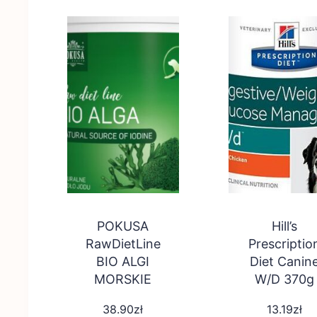
POKUSA
Hill’s
RawDietLine
Prescriptio
BIO ALGI
Diet Canin
MORSKIE
W/D 370g
350g
38.90
zł
13.19
zł