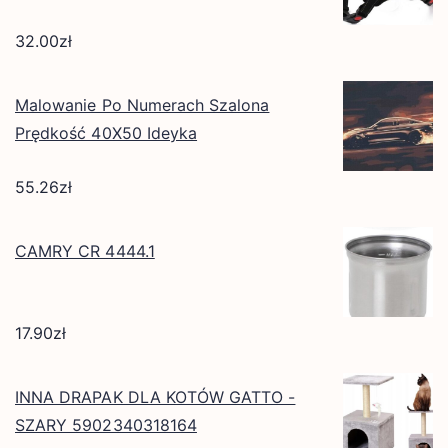
32.00
zł
Malowanie Po Numerach Szalona
Prędkość 40X50 Ideyka
55.26
zł
CAMRY CR 4444.1
17.90
zł
INNA DRAPAK DLA KOTÓW GATTO -
SZARY 5902340318164