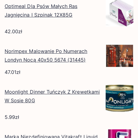
Optimeal Dla Psów Małych Ras
Jagnięcina I Szpinak 12X85G
42.00
zł
Norimpex Malowanie Po Numerach
Londyn Nocą 40x50 5674 (31445)
47.01
zł
Moonlight Dinner Tuńczyk Z Krewetkami
W Sosie 80G
5.99
zł
Marka Niezdefiniowana Vitakraft Liquid