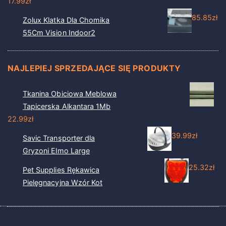
17.99
zł
85.85
zł
Zolux Klatka Dla Chomika
55Cm Vision Indoor2
NAJLEPIEJ SPRZEDAJĄCE SIĘ PRODUKTY
Tkanina Obiciowa Meblowa
Tapicerska Alkantara 1Mb
22.99
zł
39.99
zł
Savic Transporter dla
Gryzoni Elmo Large
25.32
zł
Pet Supplies Rękawica
Pielęgnacyjna Wzór Kot