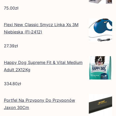
75.00
zł
Flexi New Classic Smycz Linka Xs 3M
Niebieska (Fl-2412)
27.39
zł
Happy Dog Supreme Fit & Vital Medium
Adult 2X12Kg
334.80
zł
Portfel Na Przypony Do Przyponów
Jaxon 30Cm