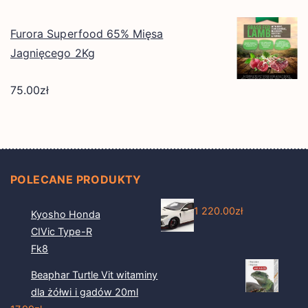
Furora Superfood 65% Mięsa
Jagnięcego 2Kg
75.00
zł
POLECANE PRODUKTY
1 220.00
zł
Kyosho Honda
CIVic Type-R
Fk8
Beaphar Turtle Vit witaminy
dla żółwi i gadów 20ml