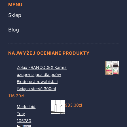
MENU
Sklep
Blog
NAJWYŻEJ OCENIANE PRODUKTY
Zolux FRANCODEX Karma
uzupełniająca dla psów
Biodene Jedwabista i
lśniąca sierść 300ml
116.20
zł
933.30
zł
Markslojd
Tray
105780