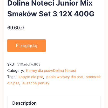
Dolina Noteci Junior Mix
Smaków Set 3 12X 400G
69.60
zł
Przeglądaj
SKU:
510adcf7c803
Category:
Karmy dla psówDolina Noteci
Tags:
kopyto dla psa
,
penis wołowy dla psa
,
smaczek
dla psa
,
suszone penisy
Description