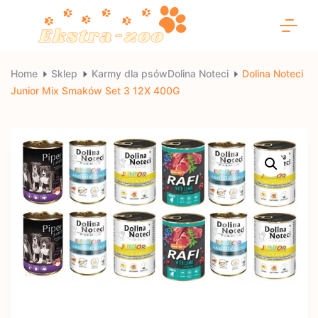
Skip
to
content
Ekstra-
Home
Sklep
Karmy dla psówDolina Noteci
Dolina Noteci
Junior Mix Smaków Set 3 12X 400G
zoo