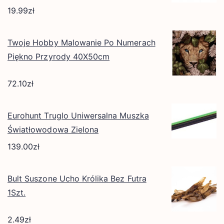
19.99
zł
Twoje Hobby Malowanie Po Numerach
Piękno Przyrody 40X50cm
72.10
zł
Eurohunt Truglo Uniwersalna Muszka
Światłowodowa Zielona
139.00
zł
Bult Suszone Ucho Królika Bez Futra
1Szt.
2.49
zł