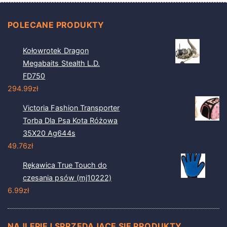
POLECANE PRODUKTY
Kołowrotek Dragon
Megabaits Stealth L.D.
FD750
294.99
zł
Victoria Fashion Transporter
Torba Dla Psa Kota Różowa
35X20 Ag644s
49.76
zł
Rękawica True Touch do
czesania psów (mj10222)
6.99
zł
NAJLEPIEJ SPRZEDAJĄCE SIĘ PRODUKTY