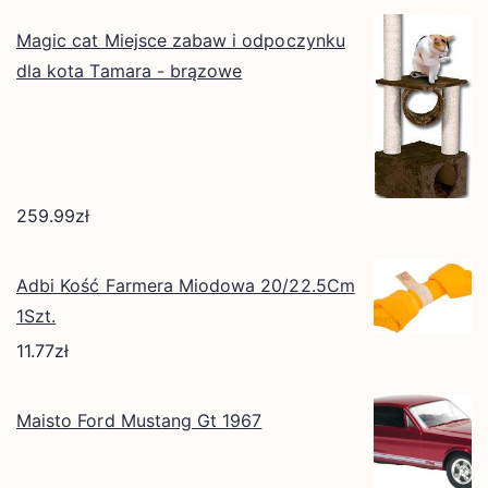
Magic cat Miejsce zabaw i odpoczynku
dla kota Tamara - brązowe
259.99
zł
Adbi Kość Farmera Miodowa 20/22.5Cm
1Szt.
11.77
zł
Maisto Ford Mustang Gt 1967