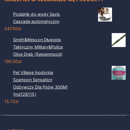
Podajnik do wody Savic
Cascade automatyczny
247.50
zł
Smith&Wesson Długopis
Taktyczny Military&Police
Olive Drab (Swpenmpod)
190.00
zł
Pet Village Inodorina
Szampon Sensation
Odżywczy Dla Psów 300Ml
(Ind128115)
15.72
zł