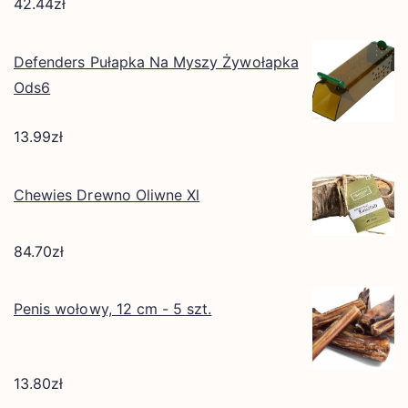
42.44
zł
Defenders Pułapka Na Myszy Żywołapka
Ods6
13.99
zł
Chewies Drewno Oliwne Xl
84.70
zł
Penis wołowy, 12 cm - 5 szt.
13.80
zł