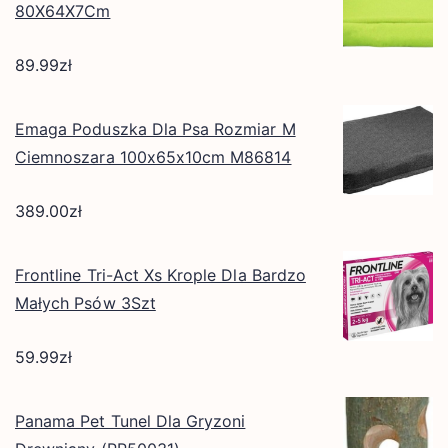
80X64X7Cm
89.99
zł
Emaga Poduszka Dla Psa Rozmiar M
Ciemnoszara 100x65x10cm M86814
389.00
zł
Frontline Tri-Act Xs Krople Dla Bardzo
Małych Psów 3Szt
59.99
zł
Panama Pet Tunel Dla Gryzoni