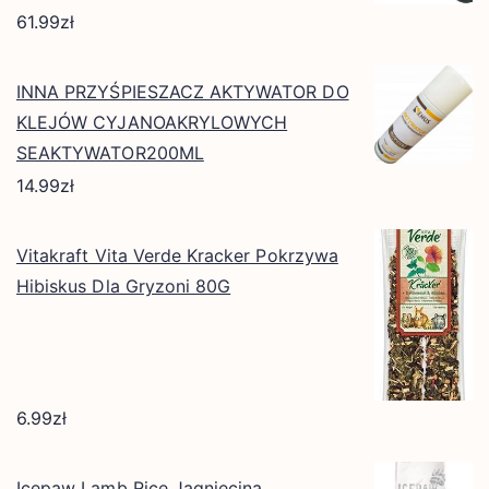
61.99
zł
INNA PRZYŚPIESZACZ AKTYWATOR DO
KLEJÓW CYJANOAKRYLOWYCH
SEAKTYWATOR200ML
14.99
zł
Vitakraft Vita Verde Kracker Pokrzywa
Hibiskus Dla Gryzoni 80G
6.99
zł
Icepaw Lamb Rice Jagnięcina