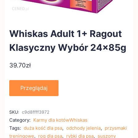
Whiskas Adult 1+ Ragout
Klasyczny Wybór 24x85g
39.70
zł
Przeglądaj
SKU:
c9d8ffff3972
Category:
Karmy dla kotówWhiskas
Tags:
duża kość dla psa
,
odchody jelenia
,
przysmaki
treningowe
,
rog dla psa
,
rybki dla psa
,
suszony