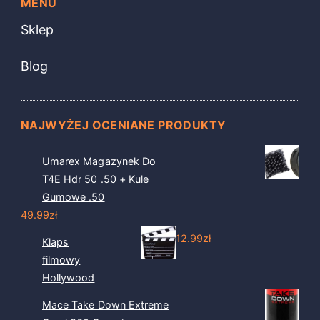
MENU
Sklep
Blog
NAJWYŻEJ OCENIANE PRODUKTY
Umarex Magazynek Do
T4E Hdr 50 .50 + Kule
Gumowe .50
49.99
zł
12.99
zł
Klaps
filmowy
Hollywood
Mace Take Down Extreme