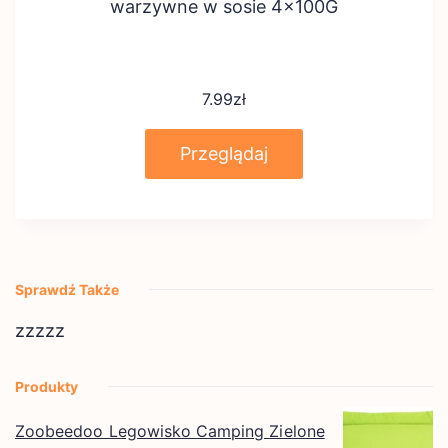
warzywne w sosie 4x100G
7.99
zł
Przeglądaj
Sprawdź Także
zzzzz
Produkty
Zoobeedoo Legowisko Camping Zielone