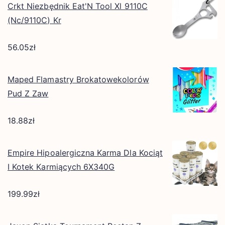
Crkt Niezbędnik Eat'N Tool Xl 9110C
(Nc/9110C) Kr
56.05
zł
Maped Flamastry Brokatowekolorów
Pud Z Zaw
18.88
zł
Empire Hipoalergiczna Karma Dla Kociąt
I Kotek Karmiących 6X340G
199.99
zł