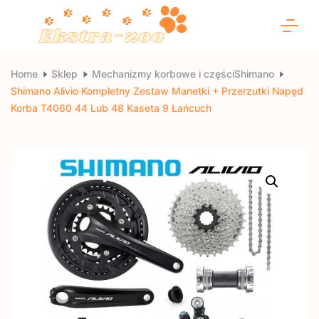
Skip
to
content
Ekstra-
Home
Sklep
Mechanizmy korbowe i częściShimano
Shimano Alivio Kompletny Zestaw Manetki + Przerzutki Napęd
zoo
Korba T4060 44 Lub 48 Kaseta 9 Łańcuch