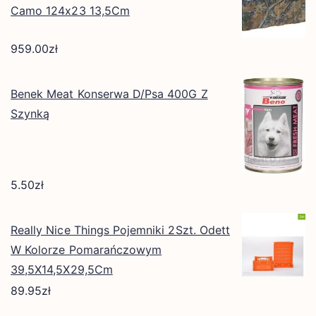
Camo 124x23 13,5Cm
959.00
zł
Benek Meat Konserwa D/Psa 400G Z
Szynką
5.50
zł
Really Nice Things Pojemniki 2Szt. Odett
W Kolorze Pomarańczowym
39,5X14,5X29,5Cm
89.95
zł