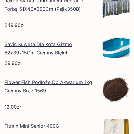
Jaxon Siatka Tournament Rectan.Z
Torbą 51X40X350Cm (Psjlk350B)
249.90
zł
Savic Kuweta Dla Kota Gizmo
52x39x15Cm Ciemny Błękit
29.90
zł
Flower Fish Podłoże Do Akwarium 1Kg
Ciemny Brąz 1569
12.00
zł
Fitmin Mini Senior 400G