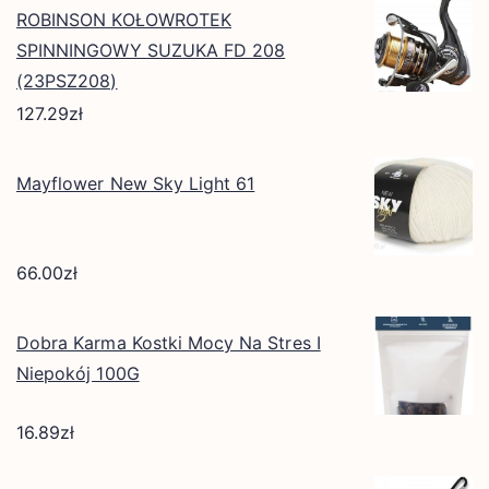
ROBINSON KOŁOWROTEK
SPINNINGOWY SUZUKA FD 208
(23PSZ208)
127.29
zł
Mayflower New Sky Light 61
66.00
zł
Dobra Karma Kostki Mocy Na Stres I
Niepokój 100G
16.89
zł