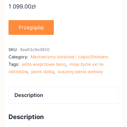
1 099.00
zł
Przeglądaj
SKU:
8ea63c9e3850
Category:
Mechanizmy korbowe i częściShimano
Tags:
jelita wieprzowe tanio
,
moje życie xxl ile
odcinków
,
penis dzika
,
suszony penis wołowy
Description
Description