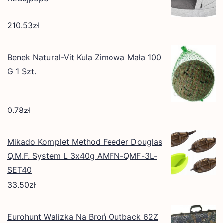
210.53
zł
Benek Natural-Vit Kula Zimowa Mała 100
G 1 Szt.
0.78
zł
Mikado Komplet Method Feeder Douglas
Q.M.F. System L 3x40g AMFN-QMF-3L-
SET40
33.50
zł
Eurohunt Walizka Na Broń Outback 62Z