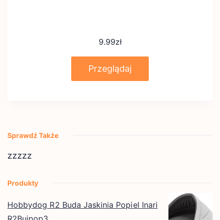
9.99
zł
Przeglądaj
Sprawdź Także
zzzzz
Produkty
Hobbydog R2 Buda Jaskinia Popiel Inari
R2Bujpop3