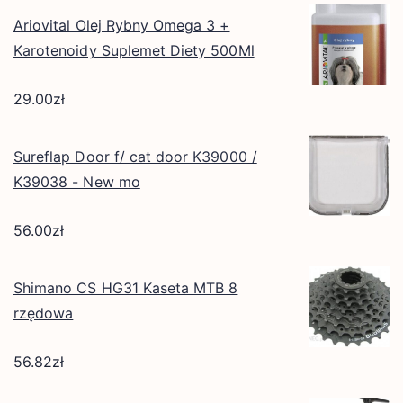
Ariovital Olej Rybny Omega 3 +
Karotenoidy Suplemet Diety 500Ml
29.00
zł
Sureflap Door f/ cat door K39000 /
K39038 - New mo
56.00
zł
Shimano CS HG31 Kaseta MTB 8
rzędowa
56.82
zł