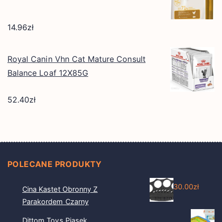
14.96
zł
Royal Canin Vhn Cat Mature Consult
Balance Loaf 12X85G
52.40
zł
POLECANE PRODUKTY
30.00
zł
Cina Kastet Obronny Z
Parakordem Czarny
Dittom Toys Piasek