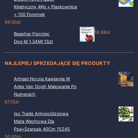
Kinetyczny 4Kg + Piaskownica
+ 100 Foremek
69.00
zł
18.99
zł
Beaphar Fiprotec
Dog M 1,34Ml 1Szt
NAJLEPIEJ SPRZEDAJĄCE SIĘ PRODUKTY
Artnapi Nocna Kawiarnia W
Arles Van Gogh Malowanie Po
Numerach
67.15
zł
Iso Trade Antypoślizgowa
Mata Węchowa Dla
Psa+Szarpak 40Cm 15245
50.00
zł