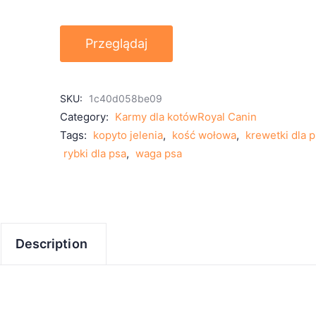
Przeglądaj
SKU:
1c40d058be09
Category:
Karmy dla kotówRoyal Canin
Tags:
kopyto jelenia
,
kość wołowa
,
krewetki dla 
rybki dla psa
,
waga psa
Description