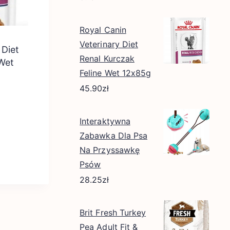
Royal Canin
Veterinary Diet
 Diet
Renal Kurczak
 Wet
Feline Wet 12x85g
45.90
zł
Interaktywna
Zabawka Dla Psa
Na Przyssawkę
Psów
28.25
zł
Brit Fresh Turkey
Pea Adult Fit &