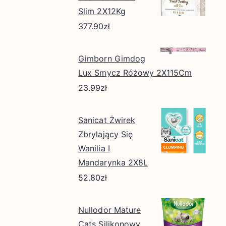
Slim 2X12Kg
377.90
zł
Gimborn Gimdog
Lux Smycz Różowy 2X115Cm
23.99
zł
Sanicat Żwirek
Zbrylający Się
Wanilia I
Mandarynka 2X8L
52.80
zł
Nullodor Mature
Cats Silikonowy