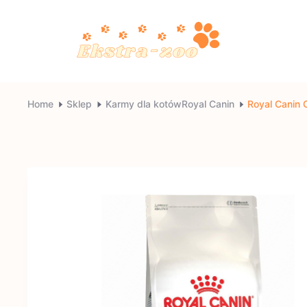
Skip
to
content
Ekstra-
Home
Sklep
Karmy dla kotówRoyal Canin
Royal Canin 
zoo