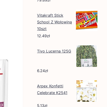
Vitakraft Stick
School Z Wołowiną
10szt
12.49
zł
Tivo Lucerna 125G
6.24
zł
Arpex Konfetti
Celebrate K2541
5.13
zł