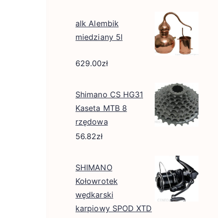
alk Alembik
miedziany 5l
629.00
zł
Shimano CS HG31
Kaseta MTB 8
rzędowa
56.82
zł
SHIMANO
Kołowrotek
wędkarski
karpiowy SPOD XTD