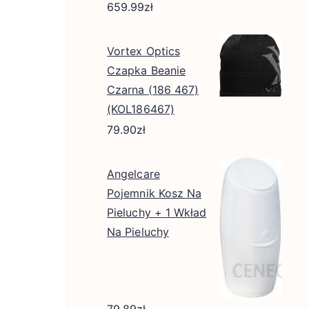
659.99
zł
Vortex Optics
Czapka Beanie
Czarna (186 467)
(KOL186467)
79.90
zł
Angelcare
Pojemnik Kosz Na
Pieluchy + 1 Wkład
Na Pieluchy
79.89
zł