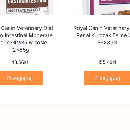
 Canin Veterinary Diet
Royal Canin Veterinary
o Intestinal Moderate
Renal Kurczak Feline
lorie GIM35 w sosie
36X85G
12x85g
48.66
zł
155.49
zł
Przeglądaj
Przeglądaj