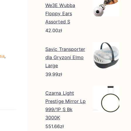
We3E Wubba
Floppy Ears
Assorted S
42.00
zł
Savic Transporter
psa
,
dla Gryzoni Elmo
Large
39.99
zł
Czarna Light
Prestige Mirror Lp
999/1P S Bk
3000K
551.66
zł