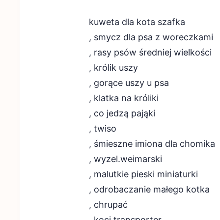
kuweta dla kota szafka
, smycz dla psa z woreczkami
, rasy psów średniej wielkości
, królik uszy
, gorące uszy u psa
, klatka na króliki
, co jedzą pająki
, twiso
, śmieszne imiona dla chomika
, wyzel.weimarski
, malutkie pieski miniaturki
, odrobaczanie małego kotka
, chrupać
, koci transporter