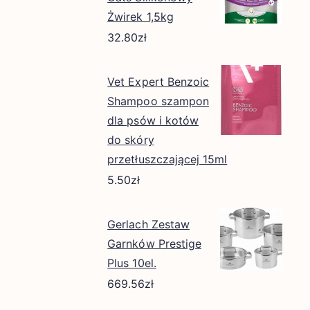
Żwirek 1,5kg
32.80
zł
Vet Expert Benzoic
Shampoo szampon
dla psów i kotów
do skóry
przetłuszczającej 15ml
5.50
zł
Gerlach Zestaw
Garnków Prestige
Plus 10el.
669.56
zł