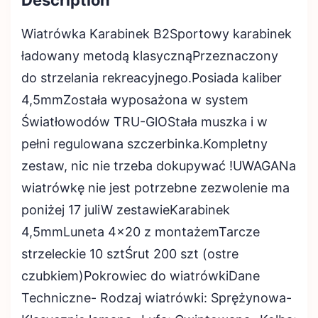
Wiatrówka Karabinek B2Sportowy karabinek
ładowany metodą klasycznąPrzeznaczony
do strzelania rekreacyjnego.Posiada kaliber
4,5mmZostała wyposażona w system
Światłowodów TRU-GlOStała muszka i w
pełni regulowana szczerbinka.Kompletny
zestaw, nic nie trzeba dokupywać !UWAGANa
wiatrówkę nie jest potrzebne zezwolenie ma
poniżej 17 juliW zestawieKarabinek
4,5mmLuneta 4×20 z montażemTarcze
strzeleckie 10 sztŚrut 200 szt (ostre
czubkiem)Pokrowiec do wiatrówkiDane
Techniczne- Rodzaj wiatrówki: Sprężynowa-