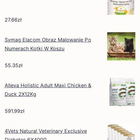
27.66
zł
Symag Elacom Obraz Malowanie Po
Numerach Kotki W Koszu
55.35
zł
Alleva Holistic Adult Maxi Chicken &
Duck 2X12Kg
591.99
zł
4Vets Natural Veterinary Exclusive
Diabetes 6X400G