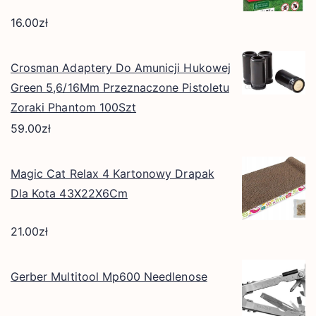
16.00
zł
Crosman Adaptery Do Amunicji Hukowej
Green 5,6/16Mm Przeznaczone Pistoletu
Zoraki Phantom 100Szt
59.00
zł
Magic Cat Relax 4 Kartonowy Drapak
Dla Kota 43X22X6Cm
21.00
zł
Gerber Multitool Mp600 Needlenose