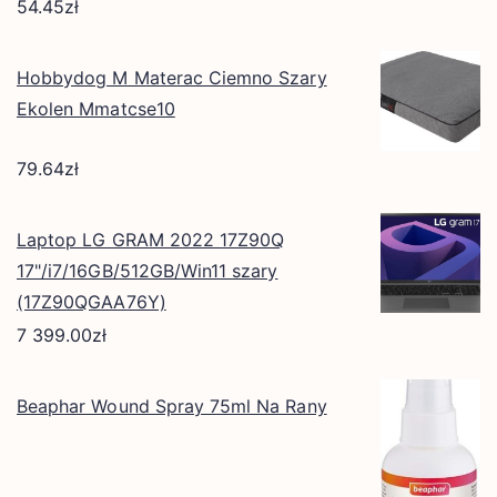
54.45
zł
Hobbydog M Materac Ciemno Szary
Ekolen Mmatcse10
79.64
zł
Laptop LG GRAM 2022 17Z90Q
17"/i7/16GB/512GB/Win11 szary
(17Z90QGAA76Y)
7 399.00
zł
Beaphar Wound Spray 75ml Na Rany