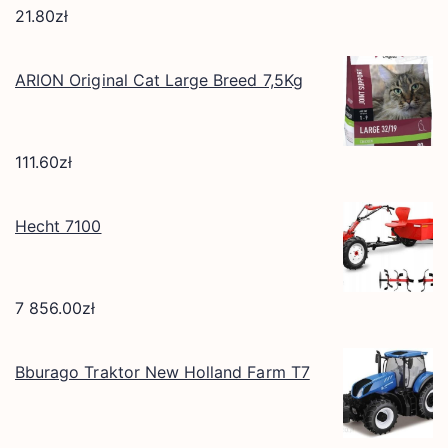
21.80
zł
ARION Original Cat Large Breed 7,5Kg
111.60
zł
Hecht 7100
7 856.00
zł
Bburago Traktor New Holland Farm T7