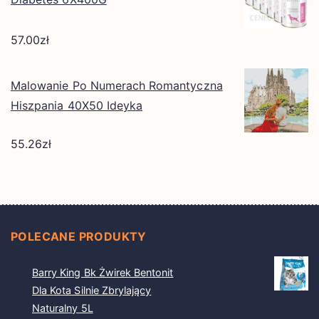
57.00
zł
Malowanie Po Numerach Romantyczna
Hiszpania 40X50 Ideyka
55.26
zł
POLECANE PRODUKTY
Barry King Bk Żwirek Bentonit
Dla Kota Silnie Zbrylający
Naturalny 5L