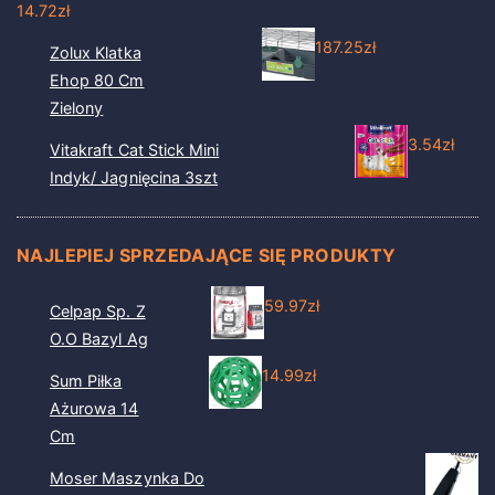
14.72
zł
187.25
zł
Zolux Klatka
Ehop 80 Cm
Zielony
3.54
zł
Vitakraft Cat Stick Mini
Indyk/ Jagnięcina 3szt
NAJLEPIEJ SPRZEDAJĄCE SIĘ PRODUKTY
59.97
zł
Celpap Sp. Z
O.O Bazyl Ag
14.99
zł
Sum Piłka
Ażurowa 14
Cm
Moser Maszynka Do