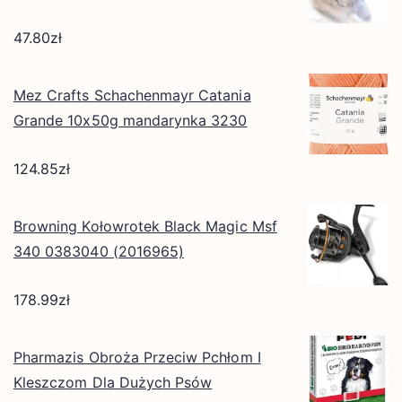
47.80
zł
Mez Crafts Schachenmayr Catania
Grande 10x50g mandarynka 3230
124.85
zł
Browning Kołowrotek Black Magic Msf
340 0383040 (2016965)
178.99
zł
Pharmazis Obroża Przeciw Pchłom I
Kleszczom Dla Dużych Psów