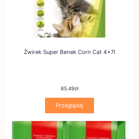
Żwirek Super Benek Corn Cat 4x7l
85.49
zł
Przeglądaj