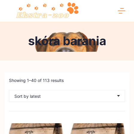
Skip
to
content
Ekstra-
skóra barania
zoo
Showing 1–40 of 113 results