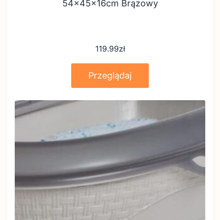
54x45x16cm Brązowy
119.99
zł
Przeglądaj