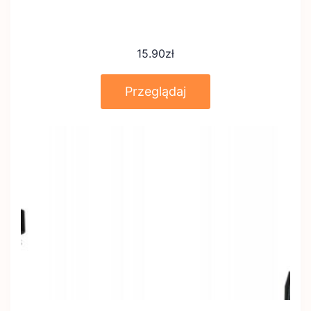
15.90
zł
Przeglądaj