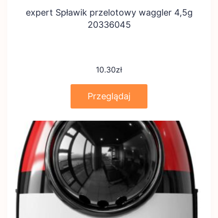
expert Spławik przelotowy waggler 4,5g
20336045
10.30
zł
Przeglądaj