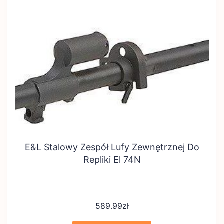
E&L Stalowy Zespół Lufy Zewnętrznej Do
Repliki El 74N
589.99
zł