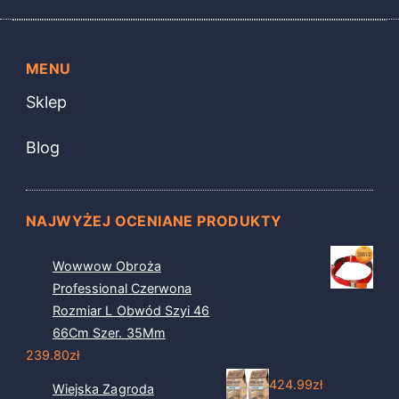
MENU
Sklep
Blog
NAJWYŻEJ OCENIANE PRODUKTY
Wowwow Obroża
Professional Czerwona
Rozmiar L Obwód Szyi 46
66Cm Szer. 35Mm
239.80
zł
424.99
zł
Wiejska Zagroda