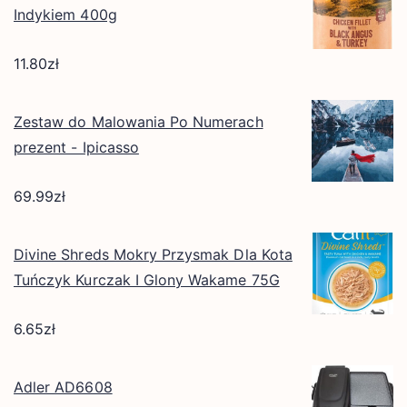
Indykiem 400g
11.80
zł
Zestaw do Malowania Po Numerach
prezent - Ipicasso
69.99
zł
Divine Shreds Mokry Przysmak Dla Kota
Tuńczyk Kurczak I Glony Wakame 75G
6.65
zł
Adler AD6608