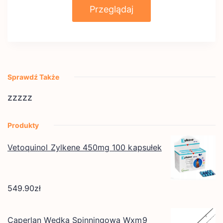
Przeglądaj
Sprawdź Także
zzzzz
Produkty
Vetoquinol Zylkene 450mg 100 kapsułek
549.90
zł
Caperlan Wędka Spinningowa Wxm9