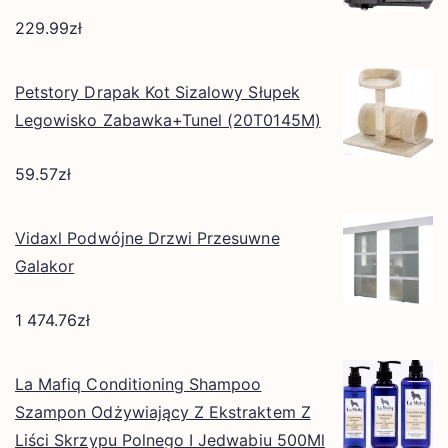
229.99
zł
Petstory Drapak Kot Sizalowy Słupek
Legowisko Zabawka+Tunel (20T0145M)
59.57
zł
Vidaxl Podwójne Drzwi Przesuwne
Galakor
1 474.76
zł
La Mafiq Conditioning Shampoo
Szampon Odżywiający Z Ekstraktem Z
Liści Skrzypu Polnego I Jedwabiu 500Ml