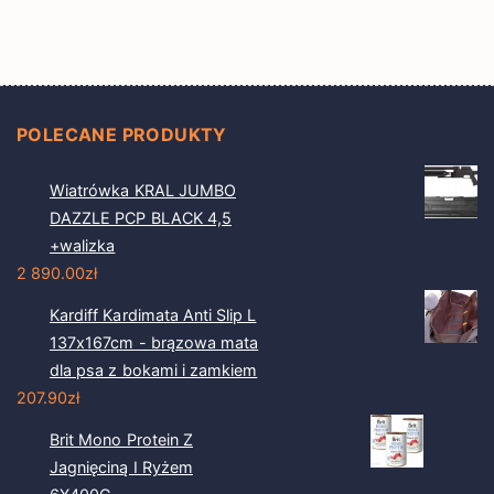
POLECANE PRODUKTY
Wiatrówka KRAL JUMBO
DAZZLE PCP BLACK 4,5
+walizka
2 890.00
zł
Kardiff Kardimata Anti Slip L
137x167cm - brązowa mata
dla psa z bokami i zamkiem
207.90
zł
Brit Mono Protein Z
Jagnięciną I Ryżem