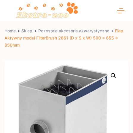
Skip
to
content
Ekstra-
Home
Sklep
Pozostałe akcesoria akwarystyczne
Fiap
Aktywny moduł FilterBrush 2861 (D x S x W) 500 x 655 x
zoo
850mm