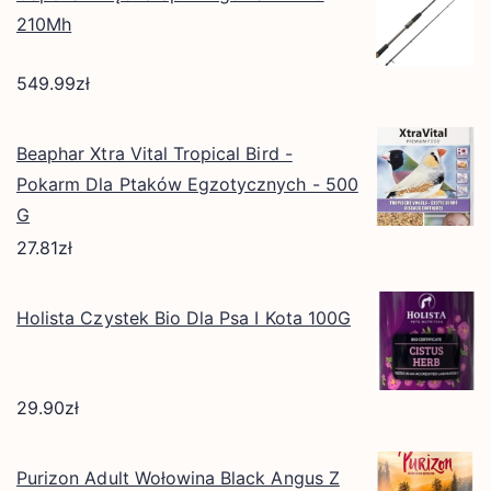
210Mh
549.99
zł
Beaphar Xtra Vital Tropical Bird -
Pokarm Dla Ptaków Egzotycznych - 500
G
27.81
zł
Holista Czystek Bio Dla Psa I Kota 100G
29.90
zł
Purizon Adult Wołowina Black Angus Z