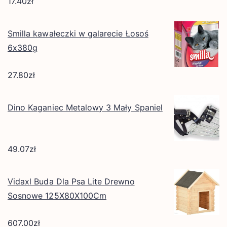
17.40
zł
Smilla kawałeczki w galarecie Łosoś
6x380g
27.80
zł
Dino Kaganiec Metalowy 3 Mały Spaniel
49.07
zł
Vidaxl Buda Dla Psa Lite Drewno
Sosnowe 125X80X100Cm
607.00
zł