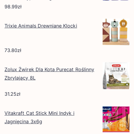
98.99
zł
Trixie Animals Drewniane Klocki
73.80
zł
Zolux Żwirek Dla Kota Purecat Roślinny
Zbrylający 8L
31.25
zł
Vitakraft Cat Stick Mini Indyk i
Jagnięcina 3x6g