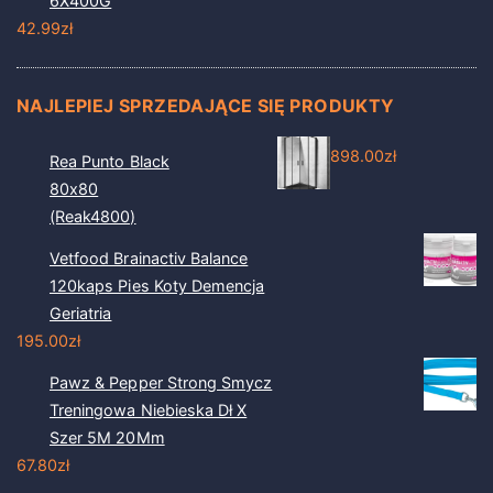
6X400G
42.99
zł
NAJLEPIEJ SPRZEDAJĄCE SIĘ PRODUKTY
898.00
zł
Rea Punto Black
80x80
(Reak4800)
Vetfood Brainactiv Balance
120kaps Pies Koty Demencja
Geriatria
195.00
zł
Pawz & Pepper Strong Smycz
Treningowa Niebieska Dł X
Szer 5M 20Mm
67.80
zł