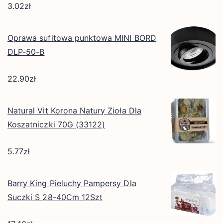
3.02
zł
Oprawa sufitowa punktowa MINI BORD
DLP-50-B
22.90
zł
Natural Vit Korona Natury Zioła Dla
Koszatniczki 70G (33122)
5.77
zł
Barry King Pieluchy Pampersy Dla
Suczki S 28-40Cm 12Szt