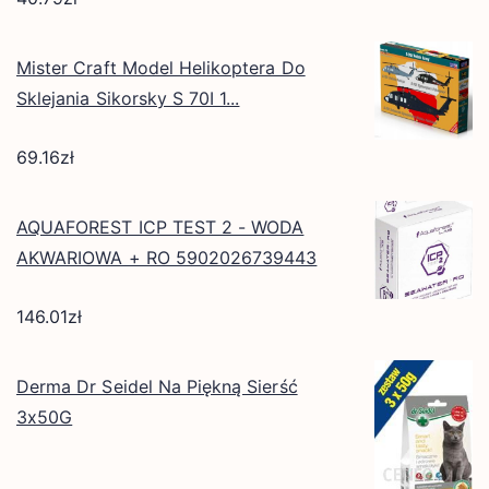
Mister Craft Model Helikoptera Do
Sklejania Sikorsky S 70I 1...
69.16
zł
AQUAFOREST ICP TEST 2 - WODA
AKWARIOWA + RO 5902026739443
146.01
zł
Derma Dr Seidel Na Piękną Sierść
3x50G