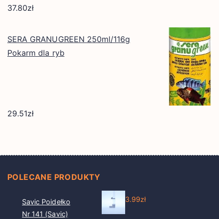
37.80
zł
SERA GRANUGREEN 250ml/116g
Pokarm dla ryb
29.51
zł
POLECANE PRODUKTY
3.99
zł
Savic Poidełko
Nr 141 (Savic)