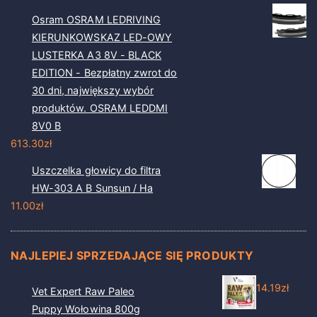
Osram OSRAM LEDRIVING
KIERUNKOWSKAZ LED-OWY
LUSTERKA A3 8V - BLACK
EDITION - Bezpłatny zwrot do
30 dni, największy wybór
produktów. OSRAM LEDDMI
8V0 B
613.30
zł
Uszczelka głowicy do filtra
HW-303 A B Sunsun / Ha
11.00
zł
NAJLEPIEJ SPRZEDAJĄCE SIĘ PRODUKTY
14.19
zł
Vet Expert Raw Paleo
Puppy Wołowina 800g