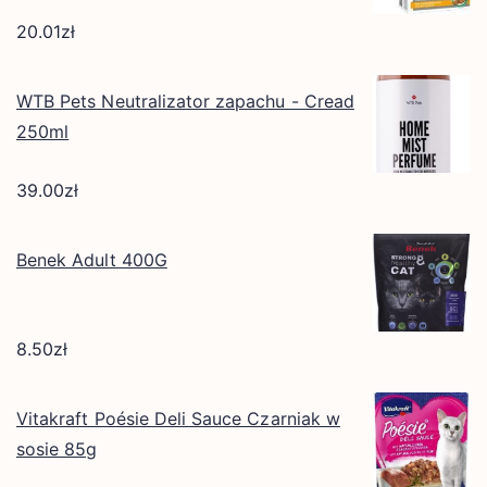
20.01
zł
WTB Pets Neutralizator zapachu - Cread
250ml
39.00
zł
Benek Adult 400G
8.50
zł
Vitakraft Poésie Deli Sauce Czarniak w
sosie 85g