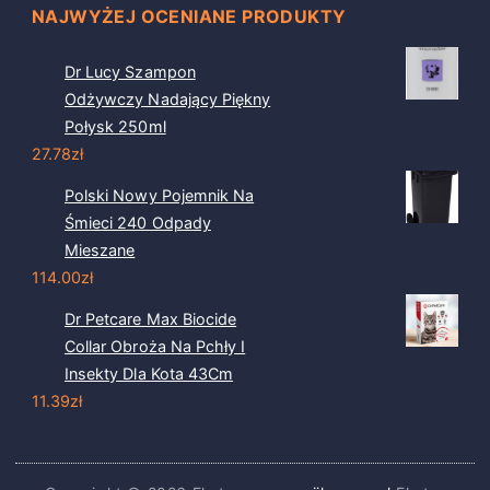
NAJWYŻEJ OCENIANE PRODUKTY
Dr Lucy Szampon
Odżywczy Nadający Piękny
Połysk 250ml
27.78
zł
Polski Nowy Pojemnik Na
Śmieci 240 Odpady
Mieszane
114.00
zł
Dr Petcare Max Biocide
Collar Obroża Na Pchły I
Insekty Dla Kota 43Cm
11.39
zł