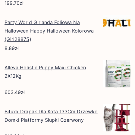
199.70
zł
Party World Girlanda Foliowa Na
Halloween Happy Halloween Kolorowa
(Girl28875)
8.89
zł
Alleva Holistic Puppy Maxi Chicken
2X12Kg
603.49
zł
Bituxx Drapak Dla Kota 133Cm Drzewko
Domki Platformy Słupki Czerwony