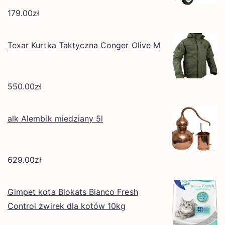
179.00
zł
Texar Kurtka Taktyczna Conger Olive M
550.00
zł
alk Alembik miedziany 5l
629.00
zł
Gimpet kota Biokats Bianco Fresh
Control żwirek dla kotów 10kg