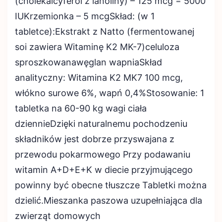
(cholekalcyferol z lanoliny) – 125 mcg = 5000
IUKrzemionka – 5 mcgSkład: (w 1
tabletce):Ekstrakt z Natto (fermentowanej
soi zawiera Witaminę K2 MK-7)celuloza
sproszkowanawęglan wapniaSkład
analityczny: Witamina K2 MK7 100 mcg,
włókno surowe 6%, wapń 0,4%Stosowanie: 1
tabletka na 60-90 kg wagi ciała
dziennieDzięki naturalnemu pochodzeniu
składników jest dobrze przyswajana z
przewodu pokarmowego Przy podawaniu
witamin A+D+E+K w diecie przyjmującego
powinny być obecne tłuszcze Tabletki można
dzielić.Mieszanka paszowa uzupełniająca dla
zwierząt domowych