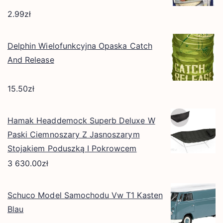
2.99
zł
Delphin Wielofunkcyjna Opaska Catch
And Release
15.50
zł
Hamak Headdemock Superb Deluxe W
Paski Ciemnoszary Z Jasnoszarym
Stojakiem Poduszką I Pokrowcem
3 630.00
zł
Schuco Model Samochodu Vw T1 Kasten
Blau