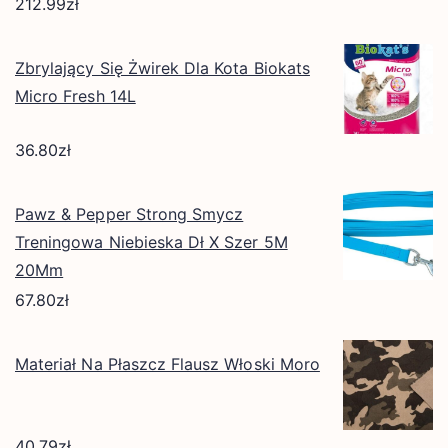
212.99
zł
Zbrylający Się Żwirek Dla Kota Biokats
Micro Fresh 14L
36.80
zł
Pawz & Pepper Strong Smycz
Treningowa Niebieska Dł X Szer 5M
20Mm
67.80
zł
Materiał Na Płaszcz Flausz Włoski Moro
40.79
zł