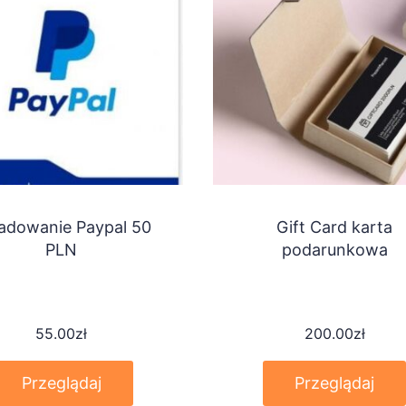
adowanie Paypal 50
Gift Card karta
PLN
podarunkowa
55.00
zł
200.00
zł
Przeglądaj
Przeglądaj