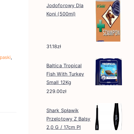
Jodoforowy Dla
Koni (500ml)
31.18
zł
 paski
,
Baltica Tropical
Fish With Turkey
Small 12Kg
229.00
zł
Shark Spławik
Przelotowy Z Balsy
2,0 G / 17cm Pl