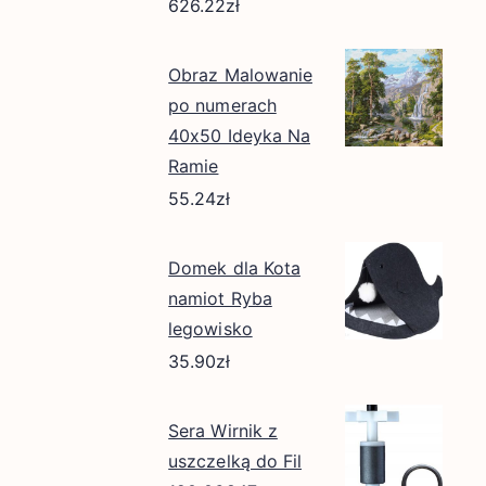
626.22
zł
Obraz Malowanie
po numerach
40x50 Ideyka Na
Ramie
55.24
zł
Domek dla Kota
namiot Ryba
legowisko
35.90
zł
Sera Wirnik z
uszczelką do Fil