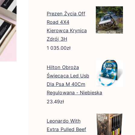
Prezen Życia Off
Road 4X4
Kierowca Krynica
Zdrój 3H
1 035.00
zł
Hilton Obroża
Świecąca Led Usb
Dla Psa M 40Cm
Regulowana - Niebieska
23.49
zł
Leonardo With
Extra Pulled Beef