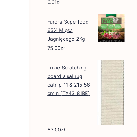
6.61
zł
Furora Superfood
65% Mięsa
Jagnięcego 2Kg
75.00
zł
Trixie Scratching
board sisal rug
catnip 11 & 215 56
cm n (TX43181BE)
63.00
zł