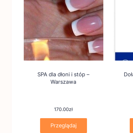
SPA dla dłoni i stóp –
Doł
Warszawa
170.00
zł
Przeglądaj