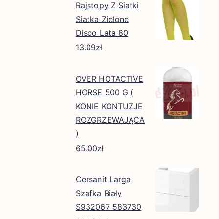
Rajstopy Z Siatki
Siatka Zielone
Disco Lata 80
13.09
zł
OVER HOTACTIVE
HORSE 500 G (
KONIE KONTUZJE
ROZGRZEWAJĄCA
)
65.00
zł
Cersanit Larga
Szafka Biały
S932067 583730