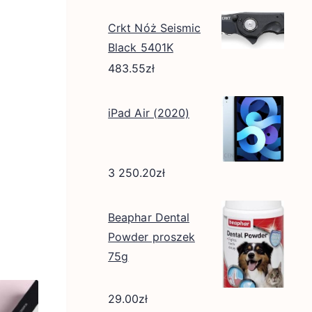
Crkt Nóż Seismic
Black 5401K
483.55
zł
iPad Air (2020)
3 250.20
zł
Beaphar Dental
Powder proszek
75g
29.00
zł