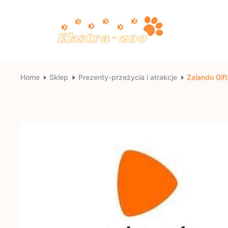
Skip
to
content
Ekstra-
Home
Sklep
Prezenty-przeżycia i atrakcje
Zalando Gif
zoo