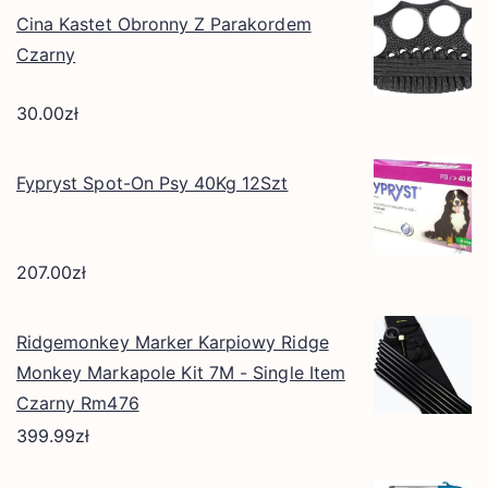
Cina Kastet Obronny Z Parakordem
Czarny
30.00
zł
Fypryst Spot-On Psy 40Kg 12Szt
207.00
zł
Ridgemonkey Marker Karpiowy Ridge
Monkey Markapole Kit 7M - Single Item
Czarny Rm476
399.99
zł