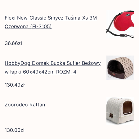
Flexi New Classic Smycz Taśma Xs 3M
Czerwona (Fl-3105)
36.66
zł
HobbyDog Domek Budka Sufler Beżowy
w łapki 60x49x42cm ROZM. 4
130.49
zł
Zoorodeo Rattan
130.00
zł