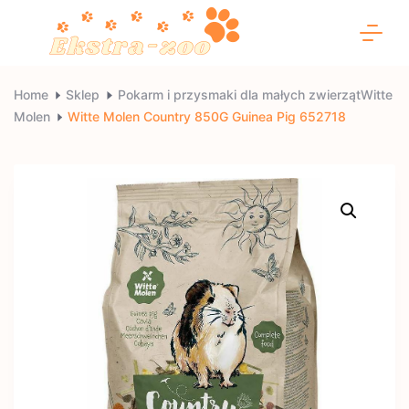
Skip
to
content
Ekstra-
Home
Sklep
Pokarm i przysmaki dla małych zwierzątWitte
Molen
Witte Molen Country 850G Guinea Pig 652718
zoo