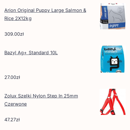
Arion Original Puppy Large Salmon &
Rice 2X12kg
309.00
zł
Bazyl Ag+ Standard 10L
27.00
zł
Zolux Szelki Nylon Step In 25mm
Czerwone
47.27
zł