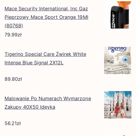
Mace Security International, Inc Gaz
Pieprzowy Mace Sport Orange 19Ml
(80768)
79.99
zł
Tigerino Special Care Żwirek White
Intense Blue Signal 2X12L
89.80
zł
Malowanie Po Numerach Wymarzone
Zakupy 40X50 Ideyka
56.21
zł