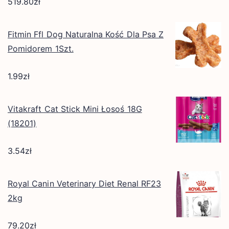
519.80
zł
Fitmin Ffl Dog Naturalna Kość Dla Psa Z
Pomidorem 1Szt.
1.99
zł
Vitakraft Cat Stick Mini Łosoś 18G
(18201)
3.54
zł
Royal Canin Veterinary Diet Renal RF23
2kg
79.20
zł