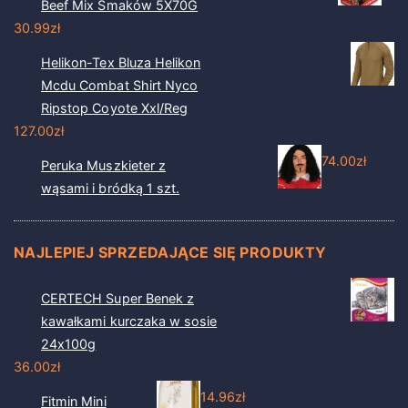
Beef Mix Smaków 5X70G
30.99
zł
Helikon-Tex Bluza Helikon
Mcdu Combat Shirt Nyco
Ripstop Coyote Xxl/Reg
127.00
zł
74.00
zł
Peruka Muszkieter z
wąsami i bródką 1 szt.
NAJLEPIEJ SPRZEDAJĄCE SIĘ PRODUKTY
CERTECH Super Benek z
kawałkami kurczaka w sosie
24x100g
36.00
zł
14.96
zł
Fitmin Mini