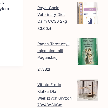
ota
Royal Canin
ylem
Veterinary Diet
Calm CC36 2kg
83.00
zł
Pagan Tarot czyli
tajemnice talii
Pogańskiej
21.38
zł
Vitmix Frodo
Klatka Dla
Większych Gryzoni
78x48x80Cm