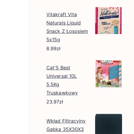
Vitakraft Vita
Naturals Liquid
Snack Z Łososiem
5x15g
8.99
zł
Cat'S Best
Universal 10L
5,5Kg
Truskawkowy
23.97
zł
Wkład Filtracyjny
Gąbka 35X30X3