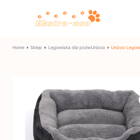
Skip
to
content
Ekstra-
Home
Sklep
Legowiska dla psówUnizoo
Unizoo Legow
zoo