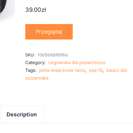
39.00
zł
Przeglądaj
SKU:
10b5b68f696d
Category:
Legowiska dla psówUnizoo
Tags:
jelita wieprzowe tanio
,
psa 10
,
żwacz dla
szczeniaka
Description