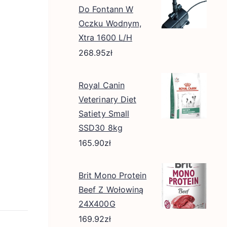
Do Fontann W
Oczku Wodnym,
Xtra 1600 L/H
268.95
zł
Royal Canin
Veterinary Diet
Satiety Small
SSD30 8kg
165.90
zł
Brit Mono Protein
Beef Z Wołowiną
24X400G
169.92
zł