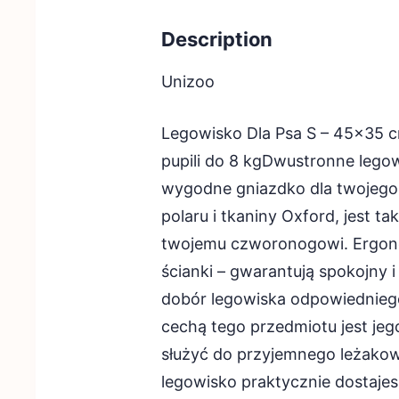
Description
Unizoo
Legowisko Dla Psa S – 45×35 
pupili do 8 kgDwustronne legow
wygodne gniazdko dla twojego 
polaru i tkaniny Oxford, jest t
twojemu czworonogowi. Ergono
ścianki – gwarantują spokojny 
dobór legowiska odpowiedniego
cechą tego przedmiotu jest jeg
służyć do przyjemnego leżakowa
legowisko praktycznie dostajes