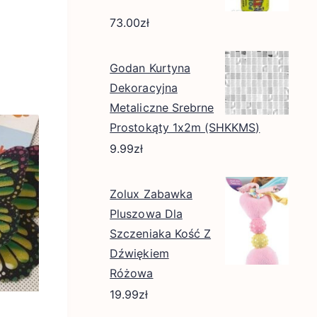
73.00
zł
Godan Kurtyna
Dekoracyjna
Metaliczne Srebrne
Prostokąty 1x2m (SHKKMS)
9.99
zł
Zolux Zabawka
Pluszowa Dla
Szczeniaka Kość Z
Dźwiękiem
Różowa
19.99
zł