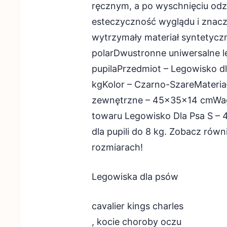
ręcznym, a po wyschnięciu odzy
esteczyczność wyglądu i znac
wytrzymały materiał syntetyczn
polarDwustronne uniwersalne 
pupilaPrzedmiot – Legowisko dl
kgKolor – Czarno-SzareMateria
zewnętrzne – 45x35x14 cmWag
towaru Legowisko Dla Psa S –
dla pupili do 8 kg. Zobacz równ
rozmiarach!
Legowiska dla psów
cavalier kings charles
, kocie choroby oczu