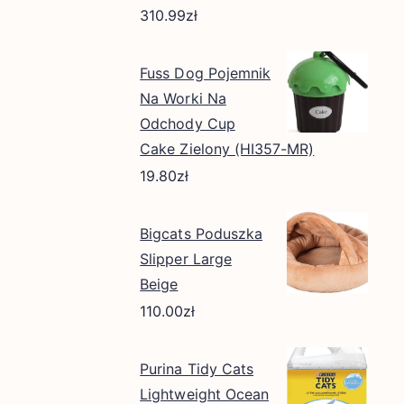
310.99
zł
Fuss Dog Pojemnik
Na Worki Na
Odchody Cup
Cake Zielony (HI357-MR)
19.80
zł
Bigcats Poduszka
Slipper Large
Beige
110.00
zł
Purina Tidy Cats
Lightweight Ocean