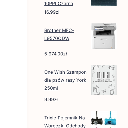
10PPI Czarna
16.99
zł
Brother MFC-
L9570CDW
5 974.00
zł
One Wish Szampon
dla psów rasy York
250ml
9.99
zł
Trixie Pojemnik Na
Woreczki Odchody