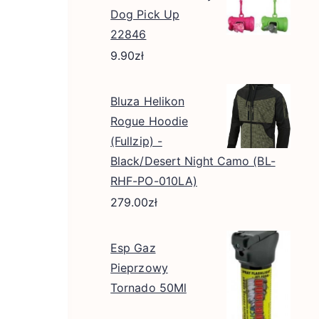
Dog Pick Up
22846
9.90
zł
Bluza Helikon
Rogue Hoodie
(Fullzip) -
Black/Desert Night Camo (BL-
RHF-PO-010LA)
279.00
zł
Esp Gaz
Pieprzowy
Tornado 50Ml