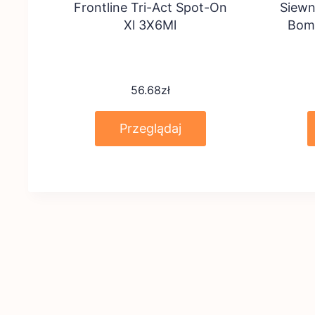
Frontline Tri-Act Spot-On
Siewn
Xl 3X6Ml
Bome
56.68
zł
Przeglądaj