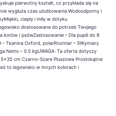
skuje pierwotny kształt, co przykłada się na
znie wygłuża czas użutkowania.Wodoodporny i
yMiękki, ciepły i miły w dotyku
legowisko dostosowane do potrzeb Twojego
a kotów i psówZastosowanie – Dla pupili do 8
ł – Tkanina Oxford, polarRozmiar – SWymiary
a Netto – 0.5 kgUWAGA: Ta oferta dotyczy
 45×35 cm Czarno-Szare Pluszowe Prostokątne
ież to legowisko w innych kolorach i