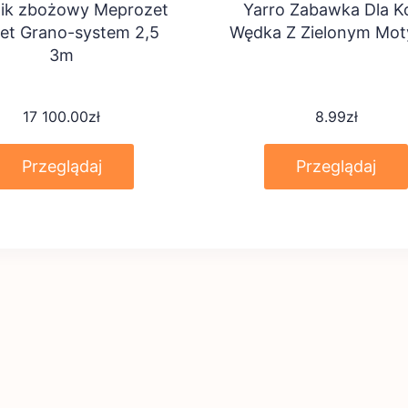
ik zbożowy Meprozet
Yarro Zabawka Dla K
t Grano-system 2,5
Wędka Z Zielonym Mot
3m
17 100.00
zł
8.99
zł
Przeglądaj
Przeglądaj