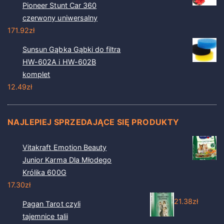
Pioneer Stunt Car 360
czerwony uniwersalny
171.92
zł
Sunsun Gąbka Gąbki do filtra
HW-602A i HW-602B
komplet
12.49
zł
NAJLEPIEJ SPRZEDAJĄCE SIĘ PRODUKTY
Vitakraft Emotion Beauty
Junior Karma Dla Młodego
Królika 600G
17.30
zł
21.38
zł
Pagan Tarot czyli
tajemnice talii