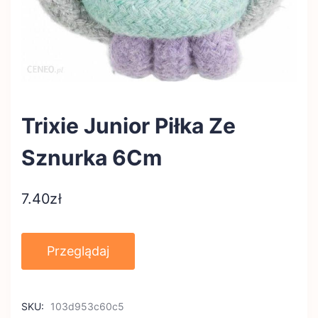
Trixie Junior Piłka Ze
Sznurka 6Cm
7.40
zł
Przeglądaj
SKU:
103d953c60c5