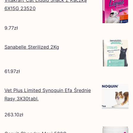
Vitakraft Cat Liquid Snack Z Kaczką
6X15G 23520
9.77
zł
Sanabelle Sterilized 2Kg
61.97
zł
Vet Plus Limited Synoquin Efa Średnie
Rasy 3X30tabl.
263.10
zł