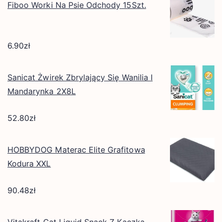
Fiboo Worki Na Psie Odchody 15Szt.
6.90
zł
Sanicat Żwirek Zbrylający Się Wanilia I
Mandarynka 2X8L
52.80
zł
HOBBYDOG Materac Elite Grafitowa
Kodura XXL
90.48
zł