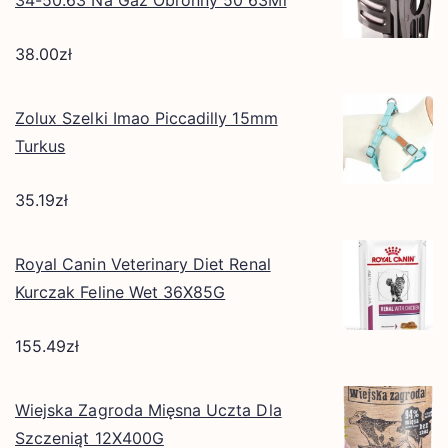
34-50.63 Na Gaz Obronny 50 63Ml
38.00
zł
Zolux Szelki Imao Piccadilly 15mm
Turkus
35.19
zł
Royal Canin Veterinary Diet Renal
Kurczak Feline Wet 36X85G
155.49
zł
Wiejska Zagroda Mięsna Uczta Dla
Szczeniąt 12X400G