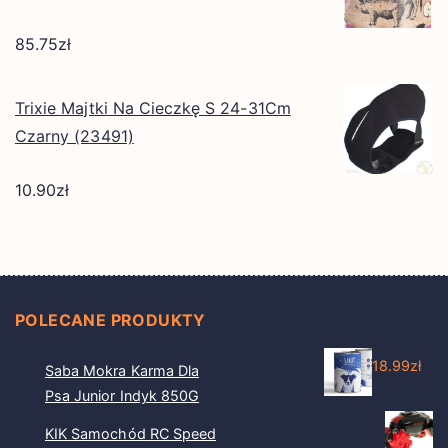
85.75
zł
Trixie Majtki Na Cieczkę S 24-31Cm
Czarny (23491)
10.90
zł
POLECANE PRODUKTY
18.99
zł
Saba Mokra Karma Dla
Psa Junior Indyk 850G
KIK Samochód RC Speed