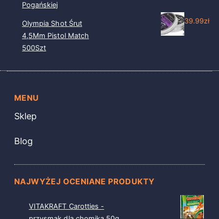
Pogańskiej
39.99
zł
Olympia Shot Śrut
4,5Mm Pistol Match
500Szt
MENU
Sklep
Blog
NAJWYŻEJ OCENIANE PRODUKTY
VITAKRAFT Carotties -
przysmak dla chomika 50g