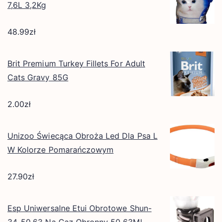
7,6L 3,2Kg
48.99
zł
Brit Premium Turkey Fillets For Adult
Cats Gravy 85G
2.00
zł
Unizoo Świecąca Obroża Led Dla Psa L
W Kolorze Pomarańczowym
27.90
zł
Esp Uniwersalne Etui Obrotowe Shun-