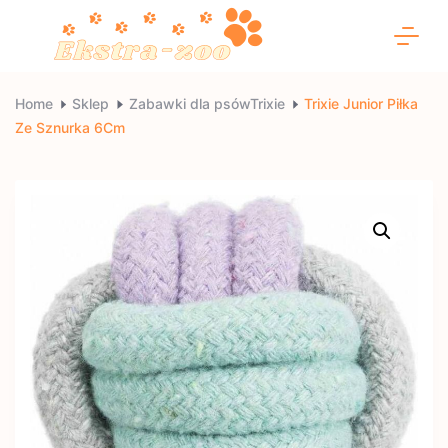
Skip
to
content
Ekstra-
Home
Sklep
Zabawki dla psówTrixie
Trixie Junior Piłka
Ze Sznurka 6Cm
zoo