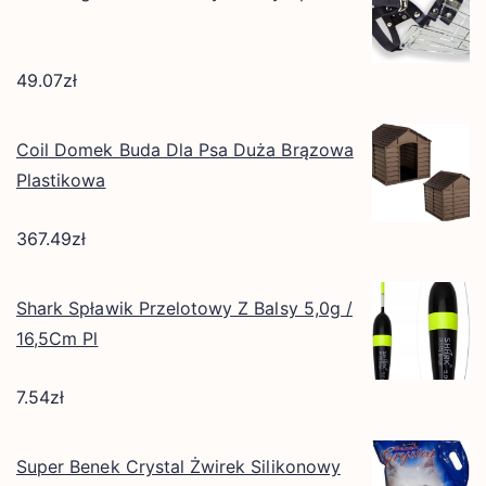
49.07
zł
Coil Domek Buda Dla Psa Duża Brązowa
Plastikowa
367.49
zł
Shark Spławik Przelotowy Z Balsy 5,0g /
16,5Cm Pl
7.54
zł
Super Benek Crystal Żwirek Silikonowy