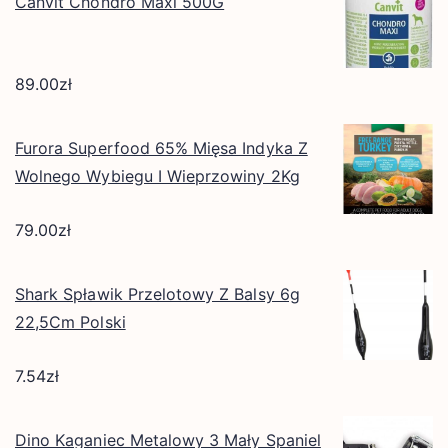
Canvit Chondro Maxi 500G
89.00
zł
Furora Superfood 65% Mięsa Indyka Z
Wolnego Wybiegu I Wieprzowiny 2Kg
79.00
zł
Shark Spławik Przelotowy Z Balsy 6g
22,5Cm Polski
7.54
zł
Dino Kaganiec Metalowy 3 Mały Spaniel