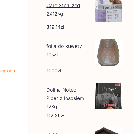
Care Sterilized
2X12Kg
319.14
zł
folia do kuwety
10szt.
11.00
zł
zagroda
Dolina Noteci
Piper z łososiem
12Kg
112.36
zł