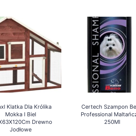
xl Klatka Dla Królika
Certech Szampon B
Mokka I Biel
Professional Maltańc
X63X120Cm Drewno
250Ml
Jodłowe