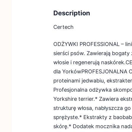
Description
Certech
ODŻYWKI PROFESSIONAL – linia
sierści psów. Zawierają bogaty 
włosie i regenerują naskórek.
dla YorkówPROFESJONALNA 
proteinami jedwabiu, ekstrakte
Profesjonalna odżywka skompo
Yorkshire terrier.* Zawiera ekst
strukturę włosa, nabłyszcza go 
sprężyste.* Ekstrakty z baobab
skórę.* Dodatek mocznika nada