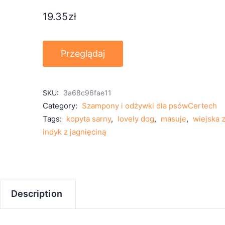
19.35
zł
Przeglądaj
SKU:
3a68c96fae11
Category:
Szampony i odżywki dla psówCertech
Tags:
kopyta sarny
,
lovely dog
,
masuje
,
wiejska 
indyk z jagnięciną
Description