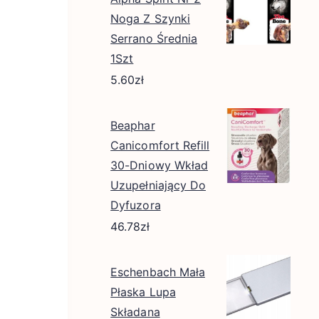
Noga Z Szynki
Serrano Średnia
1Szt
5.60
zł
Beaphar
Canicomfort Refill
30-Dniowy Wkład
Uzupełniający Do
Dyfuzora
46.78
zł
Eschenbach Mała
Płaska Lupa
Składana