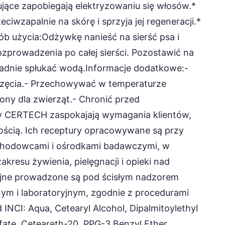
jące zapobiegają elektryzowaniu się włosów.*
ciwzapalnie na skórę i sprzyja jej regeneracji.*
ób użycia:Odżywkę nanieść na sierść psa i
rowadzenia po całej sierści. Pozostawić na
kładnie spłukać wodą.Informacje dodatkowe:-
erzęcia.- Przechowywać w temperaturze
ony dla zwierząt.- Chronić przed
y CERTECH zaspokajają wymagania klientów,
kością. Ich receptury opracowywane są przy
 hodowcami i ośrodkami badawczymi, w
kresu żywienia, pielęgnacji i opieki nad
yjne prowadzone są pod ścisłym nadzorem
ym i laboratoryjnym, zgodnie z procedurami
NCI: Aqua, Cetearyl Alcohol, Dipalmitoylethyl
ate, Ceteareth-20, PPG-3 Benzyl Ether