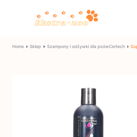
Skip
to
content
Ekstra-
Home
Sklep
Szampony i odżywki dla psówCertech
Su
zoo