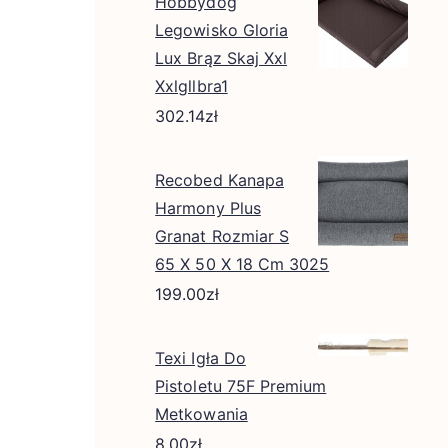
Hobbydog
Legowisko Gloria
Lux Brąz Skaj Xxl
Xxlgllbra1
302.14
zł
Recobed Kanapa
Harmony Plus
Granat Rozmiar S
65 X 50 X 18 Cm 3025
199.00
zł
Texi Igła Do
Pistoletu 75F Premium
Metkowania
8.00
zł