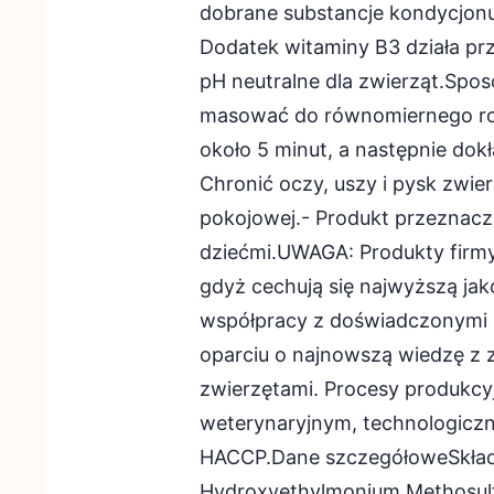
dobrane substancje kondycjonu
Dodatek witaminy B3 działa prze
pH neutralne dla zwierząt.Spos
masować do równomiernego rozp
około 5 minut, a następnie do
Chronić oczy, uszy i pysk zwi
pokojowej.- Produkt przeznacz
dziećmi.UWAGA: Produkty firm
gdyż cechują się najwyższą ja
współpracy z doświadczonymi
oparciu o najnowszą wiedzę z za
zwierzętami. Procesy produkc
weterynaryjnym, technologiczn
HACCP.Dane szczegółoweSkład I
Hydroxyethylmonium Methosulf