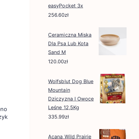
easyPocket 3x
256.60
zł
Ceramiczna Miska
Dla Psa Lub Kota
Sand M
120.00
zł
Wolfsblut Dog Blue
Mountain
Dziczyzna I Owoce
Leśne 12,5Kg
eno
zyk
335.99
zł
Acana Wild Prairie