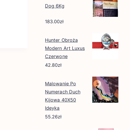
Dog 6Kg
183.00
zł
Hunter Obroża
Modern Art Luxus
Czerwone
42.80
zł
Malowanie Po
Numerach Duch
Kijowa 40X50
Ideyka
55.26
zł