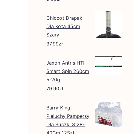
Chiccot Drapak
Dla Kota 45cm
Szary
37.99
zł
Jaxon Antris HTI
Smart Spin 260cm
5-20g
79.90
zł
Barry King
Pieluchy Pampersy
Dla Suczki S 28-
40Cm 12Szt