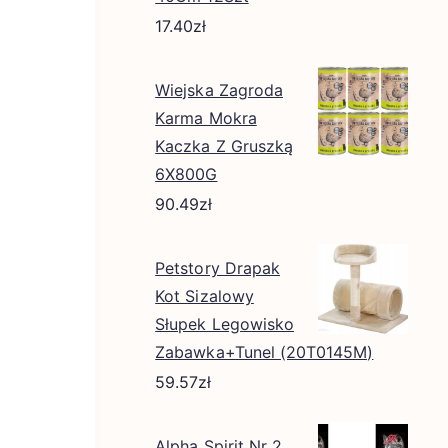
17.40
zł
Wiejska Zagroda
Karma Mokra
Kaczka Z Gruszką
6X800G
90.49
zł
Petstory Drapak
Kot Sizalowy
Słupek Legowisko
Zabawka+Tunel (20T0145M)
59.57
zł
Alpha Spirit Nr 2