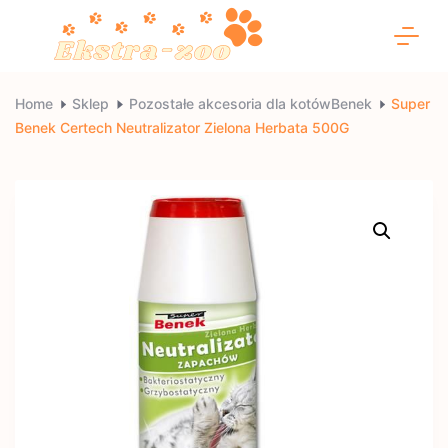
Skip
to
content
Ekstra-
Home
Sklep
Pozostałe akcesoria dla kotówBenek
Super
Benek Certech Neutralizator Zielona Herbata 500G
zoo