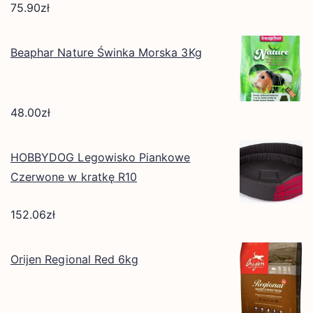
75.90
zł
Beaphar Nature Świnka Morska 3Kg
48.00
zł
HOBBYDOG Legowisko Piankowe
Czerwone w kratkę R10
152.06
zł
Orijen Regional Red 6kg