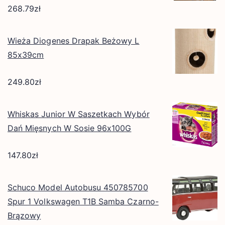
268.79
zł
Wieża Diogenes Drapak Beżowy L
85x39cm
249.80
zł
Whiskas Junior W Saszetkach Wybór
Dań Mięsnych W Sosie 96x100G
147.80
zł
Schuco Model Autobusu 450785700
Spur 1 Volkswagen T1B Samba Czarno-
Brązowy