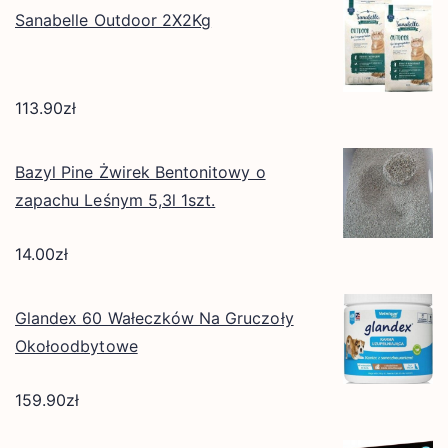
Sanabelle Outdoor 2X2Kg
113.90
zł
Bazyl Pine Żwirek Bentonitowy o
zapachu Leśnym 5,3l 1szt.
14.00
zł
Glandex 60 Wałeczków Na Gruczoły
Okołoodbytowe
159.90
zł