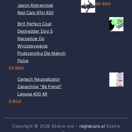
99.49
zł
Jaxon Kołowrotek
Red Carp Rfxl 400
8In1 Perfect Coat
Deshedder Dog S
Narzędzie Do
Wyczesywania
Podszerstka Dla Małych
Psów
54.89
zł
Certech Neutralizator
Zapachów "Be Frendi"
Laguna 400 Ml
9.80
zł
Copyright © 2026 Ekstra-zoo -
najjlepsze.pl
Ekstra