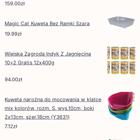
159.00
zł
Magic Cat Kuweta Bez Ramki Szara
19.99
zł
Wiejska Zagroda Indyk Z Jagnięciną
10+2 Gratis 12x400g
94.00
zł
Kuweta narożna do mocowania w klatce
mix kolorów, rozm. S, wys.10cm, boki
2x13cm, szer.18cm (Y3631)
7.12
zł