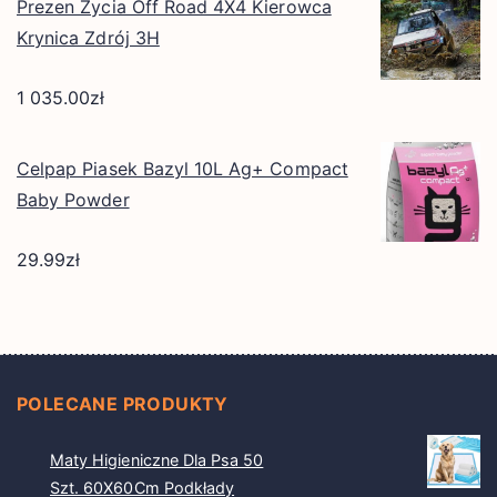
Prezen Życia Off Road 4X4 Kierowca
Krynica Zdrój 3H
1 035.00
zł
Celpap Piasek Bazyl 10L Ag+ Compact
Baby Powder
29.99
zł
POLECANE PRODUKTY
Maty Higieniczne Dla Psa 50
Szt. 60X60Cm Podkłady