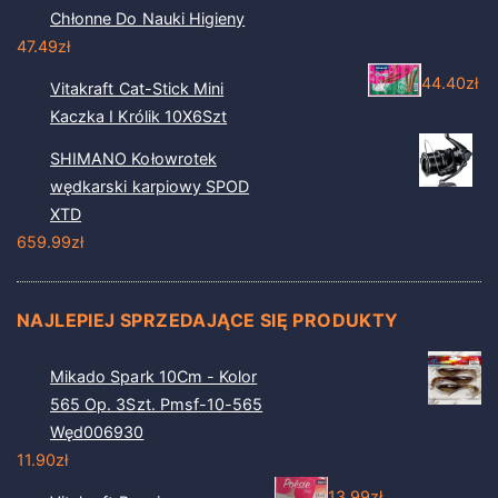
Chłonne Do Nauki Higieny
47.49
zł
44.40
zł
Vitakraft Cat-Stick Mini
Kaczka I Królik 10X6Szt
SHIMANO Kołowrotek
wędkarski karpiowy SPOD
XTD
659.99
zł
NAJLEPIEJ SPRZEDAJĄCE SIĘ PRODUKTY
Mikado Spark 10Cm - Kolor
565 Op. 3Szt. Pmsf-10-565
Węd006930
11.90
zł
13.99
zł