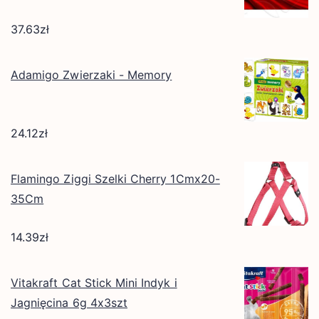
37.63
zł
Adamigo Zwierzaki - Memory
24.12
zł
Flamingo Ziggi Szelki Cherry 1Cmx20-
35Cm
14.39
zł
Vitakraft Cat Stick Mini Indyk i
Jagnięcina 6g 4x3szt