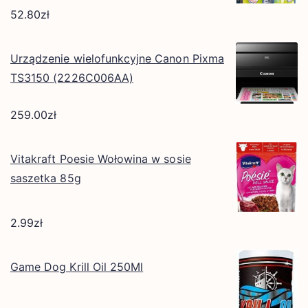
52.80
zł
Urządzenie wielofunkcyjne Canon Pixma
TS3150 (2226C006AA)
259.00
zł
Vitakraft Poesie Wołowina w sosie
saszetka 85g
2.99
zł
Game Dog Krill Oil 250Ml