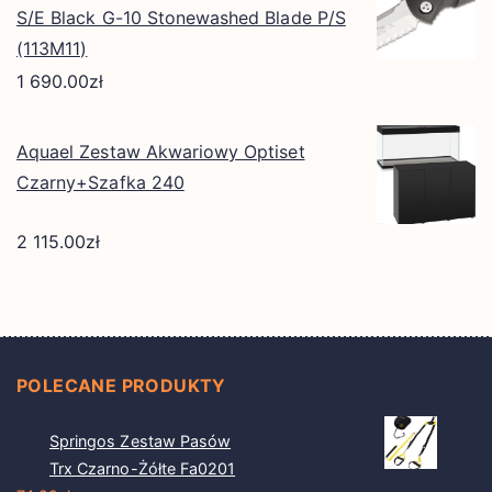
S/E Black G-10 Stonewashed Blade P/S
(113M11)
1 690.00
zł
Aquael Zestaw Akwariowy Optiset
Czarny+Szafka 240
2 115.00
zł
POLECANE PRODUKTY
Springos Zestaw Pasów
Trx Czarno-Żółte Fa0201