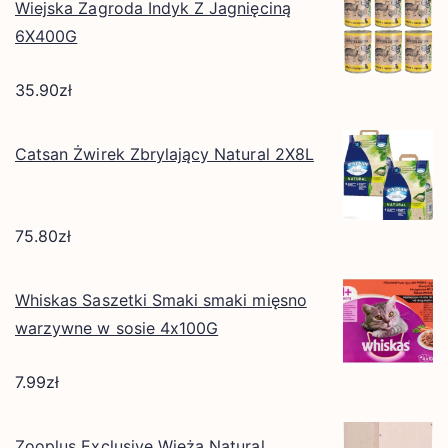
Wiejska Zagroda Indyk Z Jagnięciną
6X400G
35.90
zł
Catsan Żwirek Zbrylający Natural 2X8L
75.80
zł
Whiskas Saszetki Smaki smaki mięsno
warzywne w sosie 4x100G
7.99
zł
Zooplus Exclusive Wieża Natural