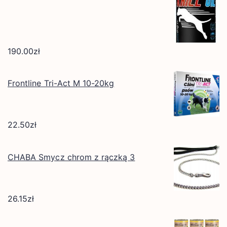
190.00
zł
Frontline Tri-Act M 10-20kg
22.50
zł
CHABA Smycz chrom z rączką 3
26.15
zł