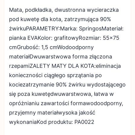
Mata, podkładka, dwustronna wycieraczka
pod kuwetę dla kota, zatrzymująca 90%
żwirkuPARAMETRY:Marka: SpringosMateriał:
pianka EVAKolor: grafitowyRozmiar: 55×75
cmGrubość: 1,5 cmWodoodporny
materiałDwuwarstwowa forma złączona
rzepamiZALETY MATY DLA KOTA:eliminacja
konieczności ciągłego sprzątania po
kociezatrzymanie 90% żwirku wydostającego
się poza kuwetędwuwarstwowa, łatwa w
opróżnianiu zawartości formawodoodporny,
przyjemny materiałwysoka jakość
wykonaniaKod produktu: PA0022