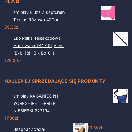
74.99
zł
amiplay Bluza Z Kapturem
Texsas Różowa 40Cm
59.90
zł
Esp Pałka Teleskopowa
Hartowana 18'' Z Klipsem
(Exb-18H Blk Bc-01)
178.00
zł
NAJLEPIEJ SPRZEDAJĄCE SIĘ PRODUKTY
amiplay KAGANIEC N1
YORKSHIRE TERRIER
NIEBIESKI 227194
17.90
zł
19.50
zł
Beaphar Zbadaj