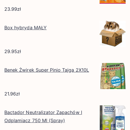
23.99
zł
Box hybryda MAŁY
29.95
zł
Benek Żwirek Super Pinio Tajga 2X10L
21.96
zł
Bactador Neutralizator Zapachów I
Odplamiacz 750 Ml (Spray)