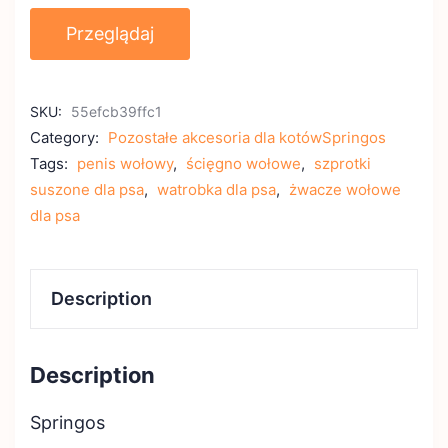
Przeglądaj
SKU:
55efcb39ffc1
Category:
Pozostałe akcesoria dla kotówSpringos
Tags:
penis wołowy
,
ścięgno wołowe
,
szprotki
suszone dla psa
,
watrobka dla psa
,
żwacze wołowe
dla psa
Description
Description
Springos