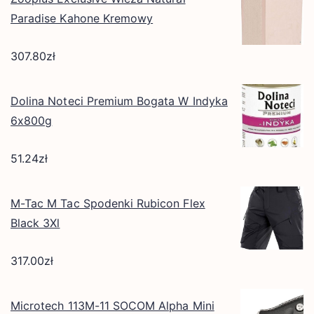
Paradise Kahone Kremowy
307.80
zł
Dolina Noteci Premium Bogata W Indyka
6x800g
51.24
zł
M-Tac M Tac Spodenki Rubicon Flex
Black 3Xl
317.00
zł
Microtech 113M-11 SOCOM Alpha Mini