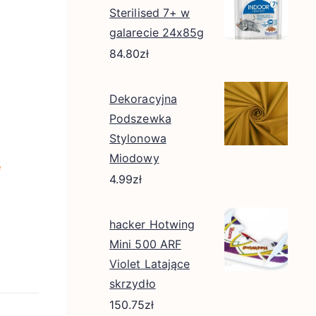
Sterilised 7+ w
galarecie 24x85g
84.80
zł
Dekoracyjna
Podszewka
Stylonowa
Miodowy
e
4.99
zł
hacker Hotwing
Mini 500 ARF
Violet Latające
skrzydło
150.75
zł