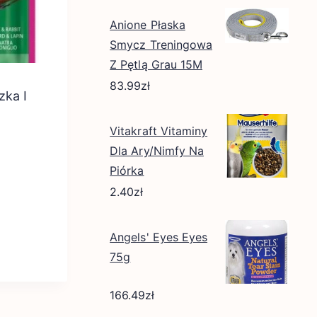
Anione Płaska
Smycz Treningowa
Z Pętlą Grau 15M
83.99
zł
zka I
Vitakraft Vitaminy
Dla Ary/Nimfy Na
Piórka
2.40
zł
Angels' Eyes Eyes
75g
166.49
zł