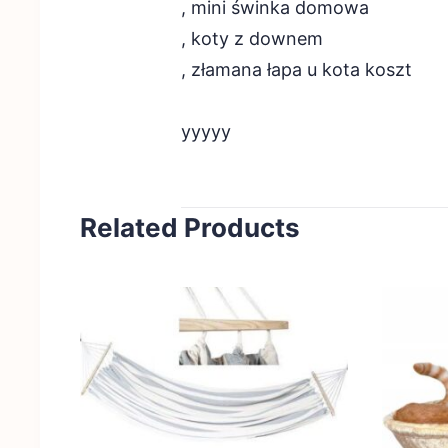
, mini świnka domowa
, koty z downem
, złamana łapa u kota koszt
yyyyy
Related Products