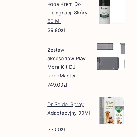
Kooa Krem Do
Pielęgnacji Skóry
50 Ml
29.80
zł
Zestaw
akcesoriów Play
More Kit DJI
RoboMaster
749.00
zł
Dr Seidel Spray
Adaptacyjny 90Ml
33.00
zł