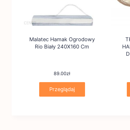
Malatec Hamak Ogrodowy
T
Rio Biały 240X160 Cm
HA
D
89.00
zł
Przeglądaj