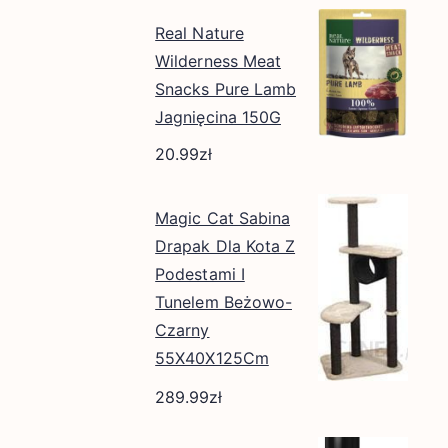
Real Nature
Wilderness Meat
Snacks Pure Lamb
Jagnięcina 150G
20.99
zł
Magic Cat Sabina
Drapak Dla Kota Z
Podestami I
Tunelem Beżowo-
Czarny
55X40X125Cm
289.99
zł