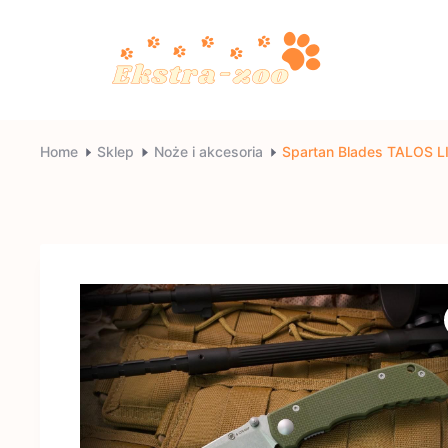
Skip
to
content
Ekstra-
Home
Sklep
Noże i akcesoria
Spartan Blades TALOS 
zoo