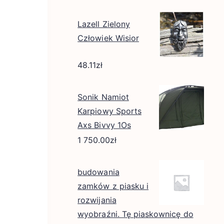
Lazell Zielony
Człowiek Wisior
48.11
zł
Sonik Namiot
Karpiowy Sports
Axs Bivvy 1Os
1 750.00
zł
budowania
zamków z piasku i
rozwijania
wyobraźni. Tę piaskownicę do