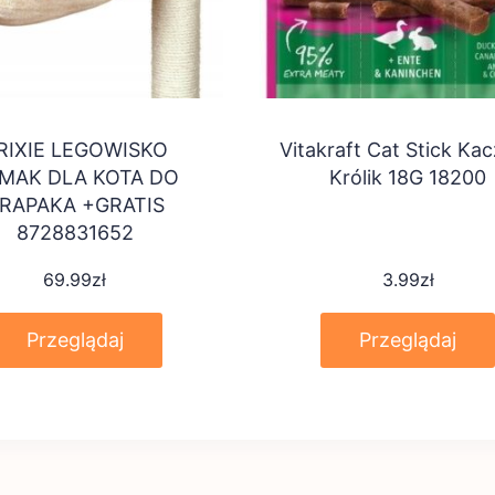
RIXIE LEGOWISKO
Vitakraft Cat Stick Kac
MAK DLA KOTA DO
Królik 18G 18200
RAPAKA +GRATIS
8728831652
69.99
zł
3.99
zł
Przeglądaj
Przeglądaj