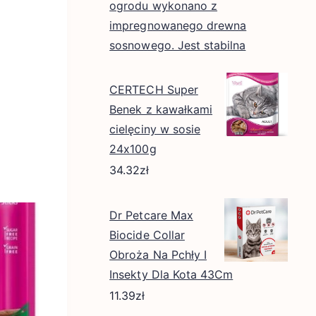
ogrodu wykonano z
impregnowanego drewna
sosnowego. Jest stabilna
CERTECH Super
Benek z kawałkami
cielęciny w sosie
24x100g
34.32
zł
Dr Petcare Max
Biocide Collar
Obroża Na Pchły I
Insekty Dla Kota 43Cm
11.39
zł