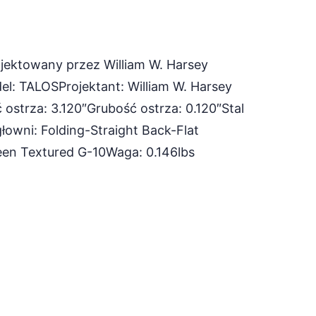
ektowany przez William W. Harsey
el: TALOSProjektant: William W. Harsey
 ostrza: 3.120″Grubość ostrza: 0.120″Stal
owni: Folding-Straight Back-Flat
een Textured G-10Waga: 0.146lbs