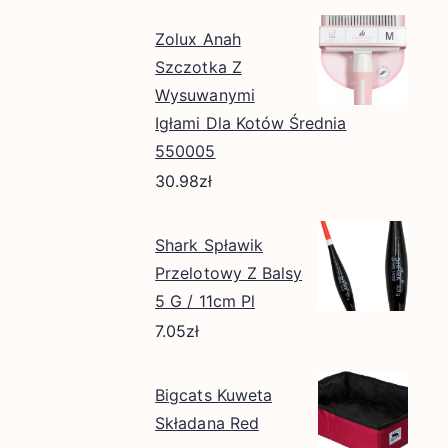
Zolux Anah
Szczotka Z
Wysuwanymi
Igłami Dla Kotów Średnia
550005
30.98
zł
Shark Spławik
Przelotowy Z Balsy
5 G / 11cm Pl
7.05
zł
Bigcats Kuweta
Składana Red