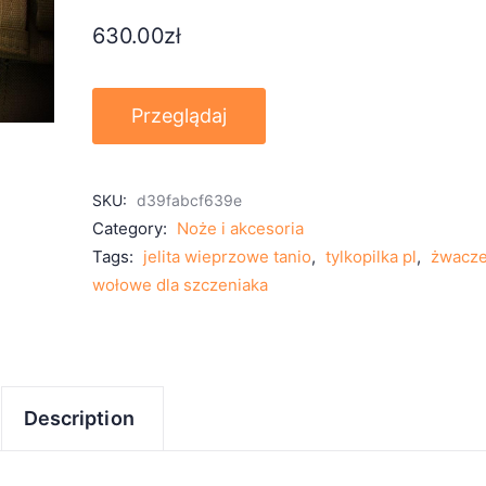
630.00
zł
Przeglądaj
SKU:
d39fabcf639e
Category:
Noże i akcesoria
Tags:
jelita wieprzowe tanio
,
tylkopilka pl
,
żwacz
wołowe dla szczeniaka
Description