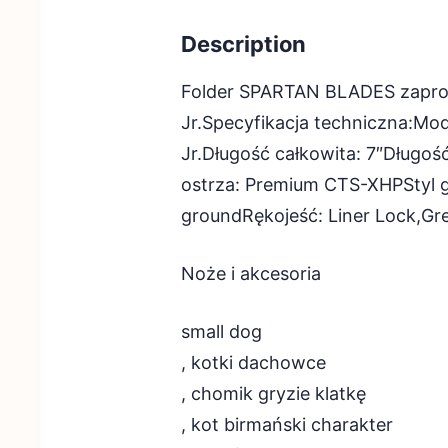
Description
Folder SPARTAN BLADES zaproj
Jr.Specyfikacja techniczna:Mod
Jr.Długość całkowita: 7″Długość
ostrza: Premium CTS-XHPStyl gł
groundRękojeść: Liner Lock,Gr
Noże i akcesoria
small dog
, kotki dachowce
, chomik gryzie klatkę
, kot birmański charakter