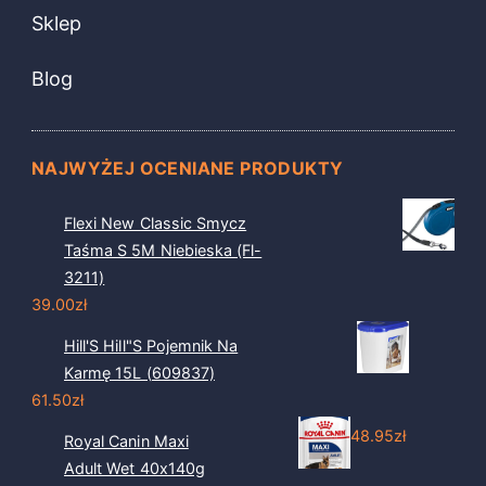
Sklep
Blog
NAJWYŻEJ OCENIANE PRODUKTY
Flexi New Classic Smycz
Taśma S 5M Niebieska (Fl-
3211)
39.00
zł
Hill'S Hill"S Pojemnik Na
Karmę 15L (609837)
61.50
zł
48.95
zł
Royal Canin Maxi
Adult Wet 40x140g