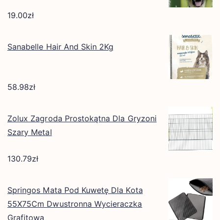
19.00
zł
Sanabelle Hair And Skin 2Kg
58.98
zł
Zolux Zagroda Prostokątna Dla Gryzoni
Szary Metal
130.79
zł
Springos Mata Pod Kuwetę Dla Kota
55X75Cm Dwustronna Wycieraczka
Grafitowa