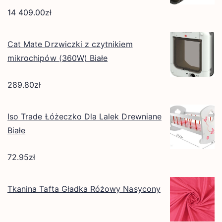
14 409.00
zł
Cat Mate Drzwiczki z czytnikiem
mikrochipów (360W) Białe
289.80
zł
Iso Trade Łóżeczko Dla Lalek Drewniane
Białe
72.95
zł
Tkanina Tafta Gładka Różowy Nasycony