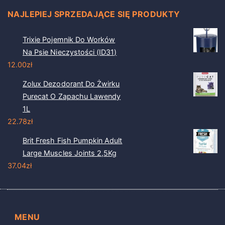
NAJLEPIEJ SPRZEDAJĄCE SIĘ PRODUKTY
Trixie Pojemnik Do Worków
Na Psie Nieczystości (ID31)
12.00
zł
Zolux Dezodorant Do Żwirku
Purecat O Zapachu Lawendy
1L
22.78
zł
Brit Fresh Fish Pumpkin Adult
Large Muscles Joints 2,5Kg
37.04
zł
MENU