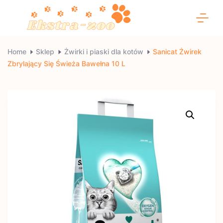
Skip
to
content
Ekstra-
Home
Sklep
Żwirki i piaski dla kotów
Sanicat Żwirek
Zbrylający Się Świeża Bawełna 10 L
zoo