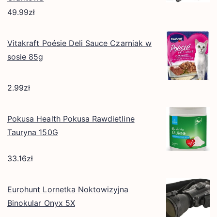
49.99
zł
Vitakraft Poésie Deli Sauce Czarniak w
sosie 85g
2.99
zł
Pokusa Health Pokusa Rawdietline
Tauryna 150G
33.16
zł
Eurohunt Lornetka Noktowizyjna
Binokular Onyx 5X