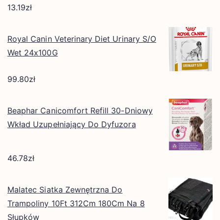
13.19
zł
Royal Canin Veterinary Diet Urinary S/O
Wet 24x100G
99.80
zł
Beaphar Canicomfort Refill 30-Dniowy
Wkład Uzupełniający Do Dyfuzora
46.78
zł
Malatec Siatka Zewnętrzna Do
Trampoliny 10Ft 312Cm 180Cm Na 8
Słupków