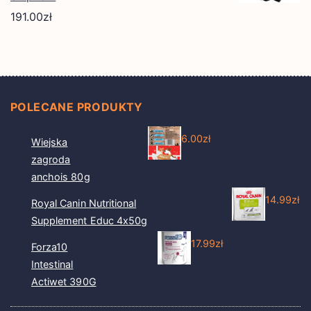
191.00
zł
POLECANE PRODUKTY
6.00
zł
Wiejska
zagroda
anchois 80g
14.99
zł
Royal Canin Nutritional
Supplement Educ 4x50g
17.99
zł
Forza10
Intestinal
Actiwet 390G