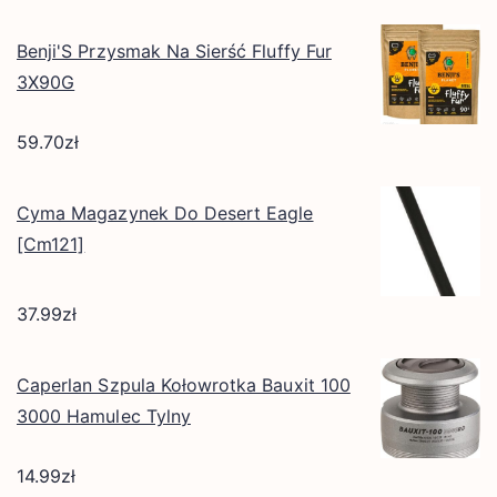
Benji'S Przysmak Na Sierść Fluffy Fur
3X90G
59.70
zł
Cyma Magazynek Do Desert Eagle
[Cm121]
37.99
zł
Caperlan Szpula Kołowrotka Bauxit 100
3000 Hamulec Tylny
14.99
zł