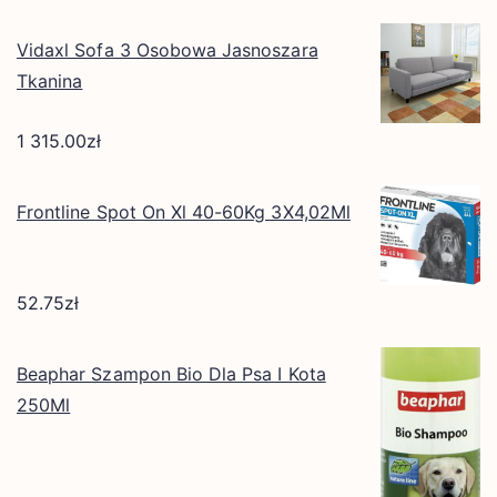
Vidaxl Sofa 3 Osobowa Jasnoszara
Tkanina
1 315.00
zł
Frontline Spot On Xl 40-60Kg 3X4,02Ml
52.75
zł
Beaphar Szampon Bio Dla Psa I Kota
250Ml