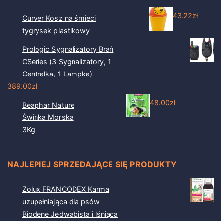
43.22
zł
Curver Kosz na śmieci
tygrysek plastikowy
Prologic Sygnalizatory Brań
CSeries (3 Sygnalizatory, 1
Centralka, 1 Lampka)
389.00
zł
48.00
zł
Beaphar Nature
Świnka Morska
3Kg
NAJLEPIEJ SPRZEDAJĄCE SIĘ PRODUKTY
Zolux FRANCODEX Karma
uzupełniająca dla psów
Biodene Jedwabista i lśniąca