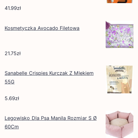
41.99
zł
Kosmetyczka Avocado Filetowa
21.75
zł
Sanabelle Crispies Kurczak Z Mlekiem
55G
5.69
zł
Legowisko Dla Psa Manila Rozmiar S Ø
60Cm