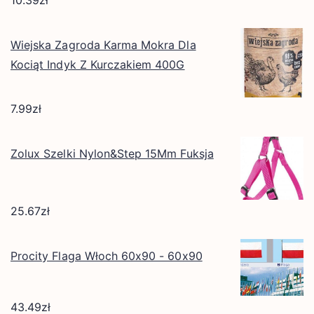
10.39
zł
Wiejska Zagroda Karma Mokra Dla
Kociąt Indyk Z Kurczakiem 400G
7.99
zł
Zolux Szelki Nylon&Step 15Mm Fuksja
25.67
zł
Procity Flaga Włoch 60x90 - 60x90
43.49
zł