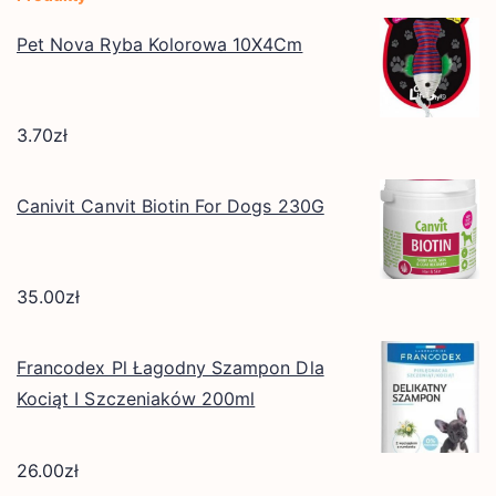
Pet Nova Ryba Kolorowa 10X4Cm
3.70
zł
Canivit Canvit Biotin For Dogs 230G
35.00
zł
Francodex Pl Łagodny Szampon Dla
Kociąt I Szczeniaków 200ml
26.00
zł