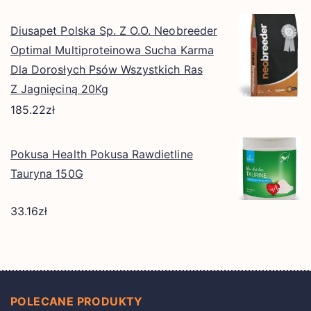
Diusapet Polska Sp. Z O.O. Neobreeder
Optimal Multiproteinowa Sucha Karma
Dla Dorosłych Psów Wszystkich Ras
Z Jagnięciną 20Kg
185.22
zł
Pokusa Health Pokusa Rawdietline
Tauryna 150G
33.16
zł
POLECANE PRODUKTY