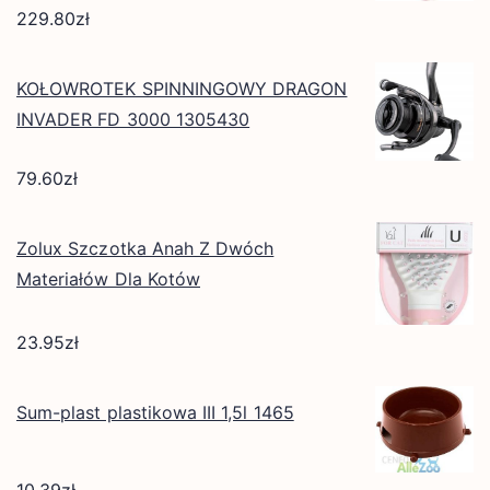
229.80
zł
KOŁOWROTEK SPINNINGOWY DRAGON
INVADER FD 3000 1305430
79.60
zł
Zolux Szczotka Anah Z Dwóch
Materiałów Dla Kotów
23.95
zł
Sum-plast plastikowa III 1,5l 1465