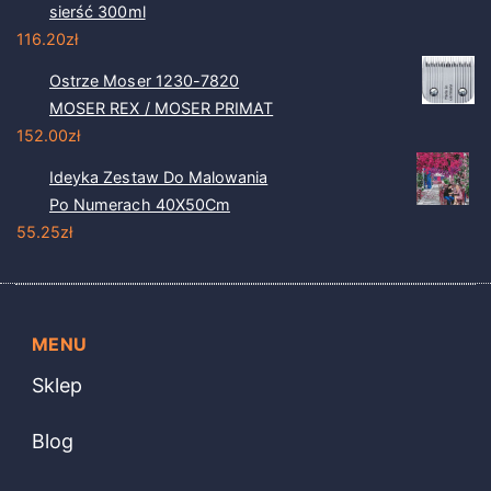
sierść 300ml
116.20
zł
Ostrze Moser 1230-7820
MOSER REX / MOSER PRIMAT
152.00
zł
Ideyka Zestaw Do Malowania
Po Numerach 40X50Cm
55.25
zł
MENU
Sklep
Blog