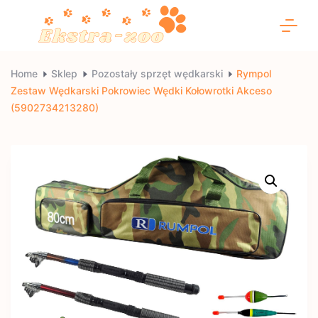
Skip
to
content
Ekstra-
Home
Sklep
Pozostały sprzęt wędkarski
Rympol
Zestaw Wędkarski Pokrowiec Wędki Kołowrotki Akceso
zoo
(5902734213280)