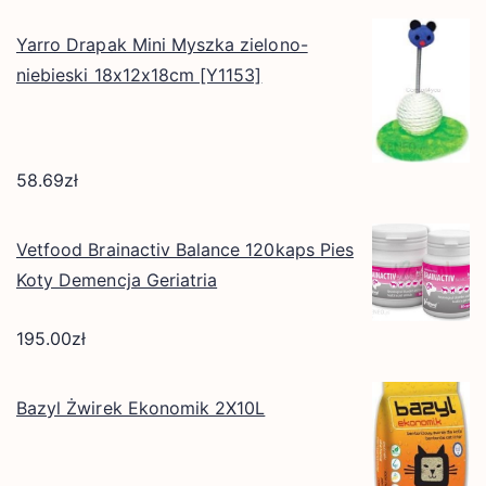
Yarro Drapak Mini Myszka zielono-
niebieski 18x12x18cm [Y1153]
58.69
zł
Vetfood Brainactiv Balance 120kaps Pies
Koty Demencja Geriatria
195.00
zł
Bazyl Żwirek Ekonomik 2X10L