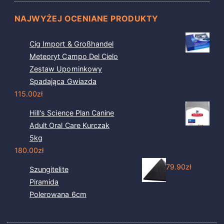
NAJWYŻEJ OCENIANE PRODUKTY
Cig Import & Großhandel
Meteoryt Campo Del Cielo
Zestaw Upominkowy
Spadająca Gwiazda
115.00
zł
Hill's Science Plan Canine
Adult Oral Care Kurczak
5kg
180.00
zł
79.90
zł
Szungitelite
Piramida
Polerowana 6cm