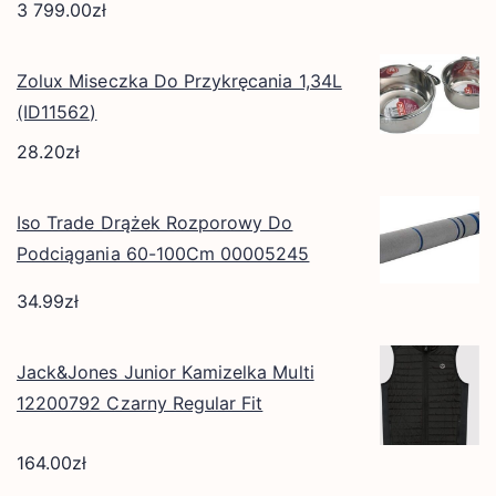
3 799.00
zł
Zolux Miseczka Do Przykręcania 1,34L
(ID11562)
28.20
zł
Iso Trade Drążek Rozporowy Do
Podciągania 60-100Cm 00005245
34.99
zł
Jack&Jones Junior Kamizelka Multi
12200792 Czarny Regular Fit
164.00
zł