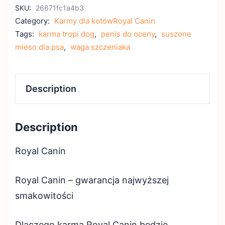
SKU:
26671fc1a4b3
Category:
Karmy dla kotówRoyal Canin
Tags:
karma tropi dog
,
penis do oceny
,
suszone
mieso dla psa
,
waga szczeniaka
Description
Description
Royal Canin
Royal Canin – gwarancja najwyższej
smakowitości
Dlaczego karma Royal Canin będzie