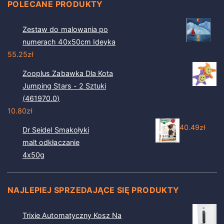
POLECANE PRODUKTY
Zestaw do malowania po
numerach 40x50cm Ideyka
55.25
zł
Zooplus Zabawka Dla Kota
Jumping Stars - 2 Sztuki
(461970.0)
10.80
zł
40.49
zł
Dr Seidel Smakołyki
malt odkłaczanie
4x50g
NAJLEPIEJ SPRZEDAJĄCE SIĘ PRODUKTY
Trixie Automatyczny Kosz Na