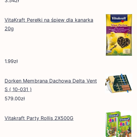
3.54
zł
VitaKraft Perełki na śpiew dla kanarka
20g
1.99
zł
Dorken Membrana Dachowa Delta Vent
S ( 10-031 )
579.00
zł
Vitakraft Party Rollis 2X500G