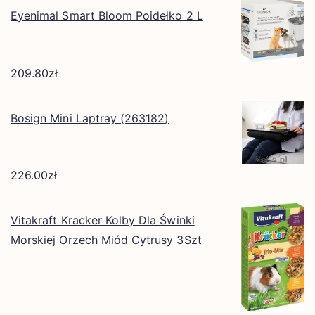
Eyenimal Smart Bloom Poidełko 2 L
209.80
zł
Bosign Mini Laptray (263182)
226.00
zł
Vitakraft Kracker Kolby Dla Świnki
Morskiej Orzech Miód Cytrusy 3Szt