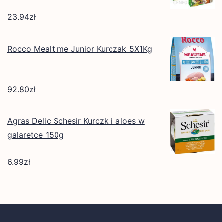
23.94
zł
Rocco Mealtime Junior Kurczak 5X1Kg
92.80
zł
Agras Delic Schesir Kurczk i aloes w
galaretce 150g
6.99
zł