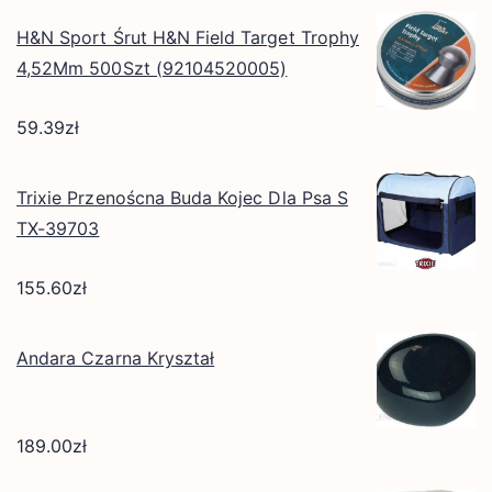
H&N Sport Śrut H&N Field Target Trophy
4,52Mm 500Szt (92104520005)
59.39
zł
Trixie Przenoścna Buda Kojec Dla Psa S
TX-39703
155.60
zł
Andara Czarna Kryształ
189.00
zł