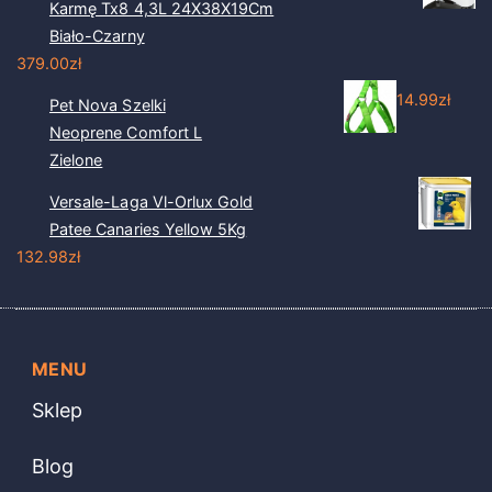
Karmę Tx8 4,3L 24X38X19Cm
Biało-Czarny
379.00
zł
14.99
zł
Pet Nova Szelki
Neoprene Comfort L
Zielone
Versale-Laga Vl-Orlux Gold
Patee Canaries Yellow 5Kg
132.98
zł
MENU
Sklep
Blog