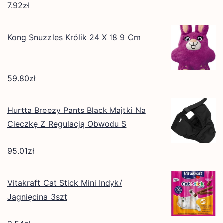
7.92
zł
Kong Snuzzles Królik 24 X 18 9 Cm
59.80
zł
Hurtta Breezy Pants Black Majtki Na
Cieczkę Z Regulacją Obwodu S
95.01
zł
Vitakraft Cat Stick Mini Indyk/
Jagnięcina 3szt