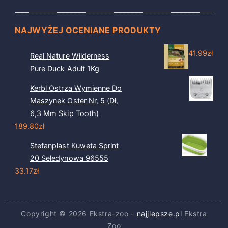
NAJWYŻEJ OCENIANE PRODUKTY
41.99
zł
Real Nature Wilderness
Pure Duck Adult 1Kg
Kerbl Ostrza Wymienne Do
Maszynek Oster Nr, 5 (Dł,
6,3 Mm Skip Tooth)
189.80
zł
Stefanplast Kuweta Sprint
20 Seledynowa 96555
33.17
zł
Copyright © 2026 Ekstra-zoo -
najjlepsze.pl
Ekstra
Zoo