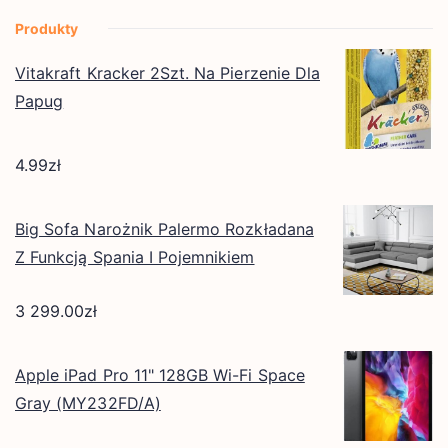
Produkty
Vitakraft Kracker 2Szt. Na Pierzenie Dla
Papug
4.99
zł
Big Sofa Narożnik Palermo Rozkładana
Z Funkcją Spania I Pojemnikiem
3 299.00
zł
Apple iPad Pro 11" 128GB Wi-Fi Space
Gray (MY232FD/A)