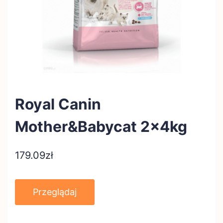
Royal Canin
Mother&Babycat 2x4kg
179.09
zł
Przeglądaj