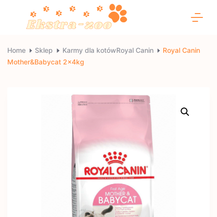
Skip
to
content
Ekstra-
Home
Sklep
Karmy dla kotówRoyal Canin
Royal Canin
Mother&Babycat 2x4kg
zoo