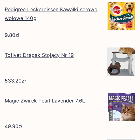
Pedigree Leckerbissen Kawałki serowo
wołowe 140g
9.80
zł
Tofivet Drapak Stojący Nr 19
533.20
zł
Magic Żwirek Pearl Lavender 7,6L
49.90
zł