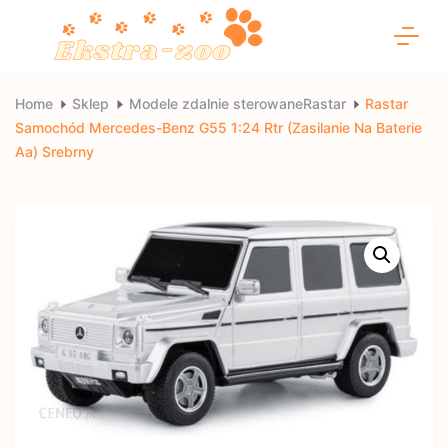
Skip
to
content
Ekstra-
Home
Sklep
Modele zdalnie sterowaneRastar
Rastar
Samochód Mercedes-Benz G55 1:24 Rtr (Zasilanie Na Baterie
zoo
Aa) Srebrny