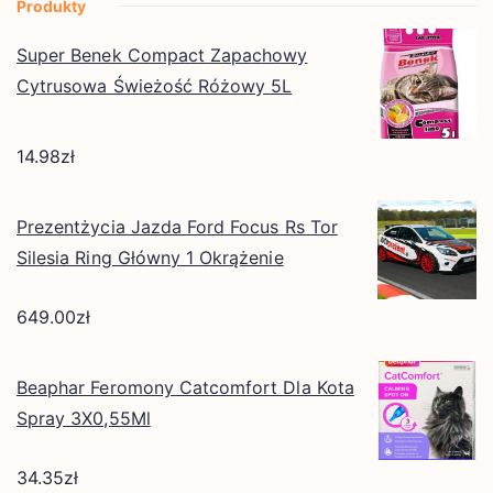
Produkty
Super Benek Compact Zapachowy
Cytrusowa Świeżość Różowy 5L
14.98
zł
Prezentżycia Jazda Ford Focus Rs Tor
Silesia Ring Główny 1 Okrążenie
649.00
zł
Beaphar Feromony Catcomfort Dla Kota
Spray 3X0,55Ml
34.35
zł