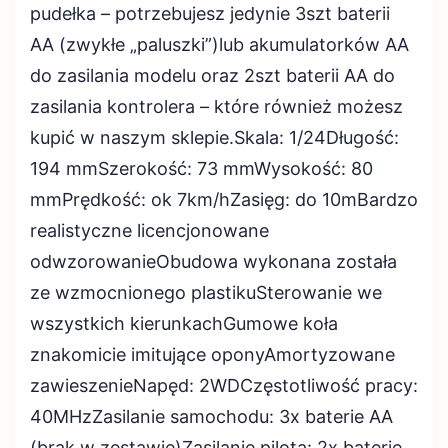
pudełka – potrzebujesz jedynie 3szt baterii
AA (zwykłe „paluszki”)lub akumulatorków AA
do zasilania modelu oraz 2szt baterii AA do
zasilania kontrolera – które również możesz
kupić w naszym sklepie.Skala: 1/24Długość:
194 mmSzerokość: 73 mmWysokość: 80
mmPrędkość: ok 7km/hZasięg: do 10mBardzo
realistyczne licencjonowane
odwzorowanieObudowa wykonana została
ze wzmocnionego plastikuSterowanie we
wszystkich kierunkachGumowe koła
znakomicie imitujące oponyAmortyzowane
zawieszenieNapęd: 2WDCzęstotliwość pracy:
40MHzZasilanie samochodu: 3x baterie AA
(brak w zestawie)Zasilanie pilota: 2x baterie