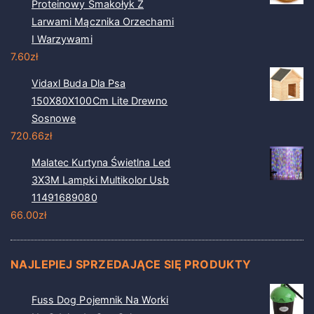
Proteinowy Smakołyk Z
Larwami Mącznika Orzechami
I Warzywami
7.60
zł
Vidaxl Buda Dla Psa
150X80X100Cm Lite Drewno
Sosnowe
720.66
zł
Malatec Kurtyna Świetlna Led
3X3M Lampki Multikolor Usb
11491689080
66.00
zł
NAJLEPIEJ SPRZEDAJĄCE SIĘ PRODUKTY
Fuss Dog Pojemnik Na Worki