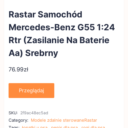
Rastar Samochód
Mercedes-Benz G55 1:24
Rtr (Zasilanie Na Baterie
Aa) Srebrny
76.99
zł
Przeglądaj
SKU:
2f9ac48ec5ad
Category:
Modele zdalnie sterowaneRastar
Tags:
łopatki u psa
,
penis dla psa
,
rogi dla psa
,