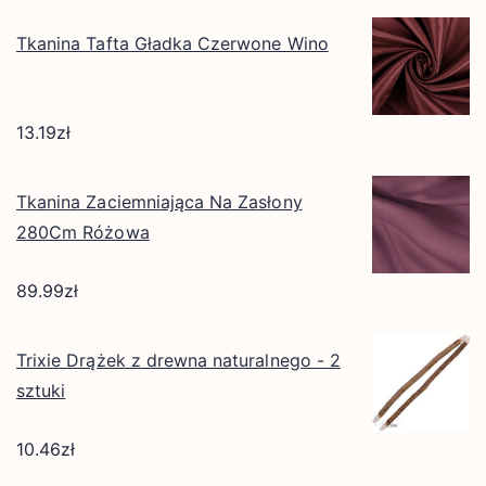
Tkanina Tafta Gładka Czerwone Wino
13.19
zł
Tkanina Zaciemniająca Na Zasłony
280Cm Różowa
89.99
zł
Trixie Drążek z drewna naturalnego - 2
sztuki
10.46
zł