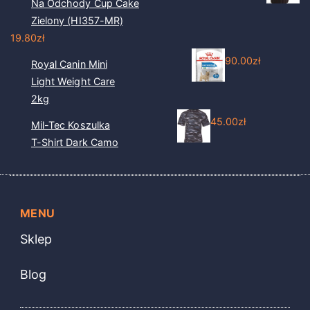
Na Odchody Cup Cake
Zielony (HI357-MR)
19.80
zł
90.00
zł
Royal Canin Mini
Light Weight Care
2kg
45.00
zł
Mil-Tec Koszulka
T-Shirt Dark Camo
MENU
Sklep
Blog