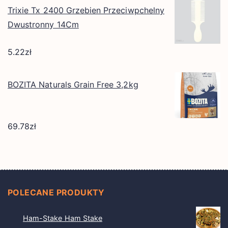
Trixie Tx 2400 Grzebien Przeciwpchelny
Dwustronny 14Cm
5.22
zł
BOZITA Naturals Grain Free 3,2kg
69.78
zł
POLECANE PRODUKTY
Ham-Stake Ham Stake