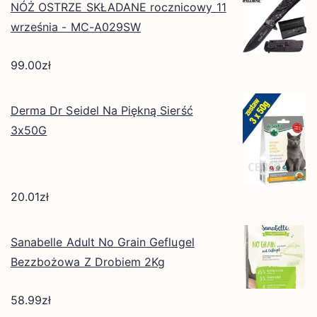
NÓŻ OSTRZE SKŁADANE rocznicowy 11
września - MC-A029SW
99.00
zł
Derma Dr Seidel Na Piękną Sierść
3x50G
20.01
zł
Sanabelle Adult No Grain Geflugel
Bezzbożowa Z Drobiem 2Kg
58.99
zł