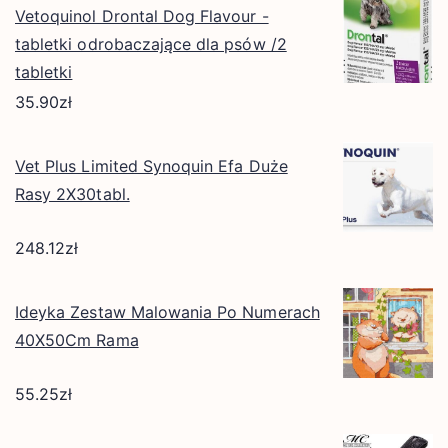
Vetoquinol Drontal Dog Flavour -
tabletki odrobaczające dla psów /2
tabletki
35.90
zł
Vet Plus Limited Synoquin Efa Duże
Rasy 2X30tabl.
248.12
zł
Ideyka Zestaw Malowania Po Numerach
40X50Cm Rama
55.25
zł