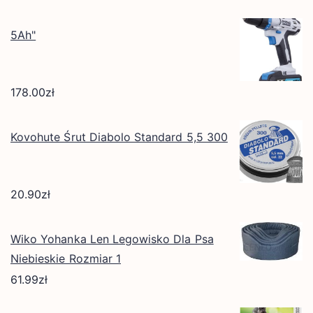
5Ah"
178.00
zł
Kovohute Śrut Diabolo Standard 5,5 300
20.90
zł
Wiko Yohanka Len Legowisko Dla Psa
Niebieskie Rozmiar 1
61.99
zł