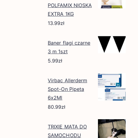
POLFAMIX NIOSKA
EXTRA 1KG
13.99
zł
Baner flagi czarne
3 m 1szt
5.99
zł
Virbac Allerderm
Spot-On Pipeta
6x2Ml
80.99
zł
TRIXIE MATA DO
SAMOCHODU