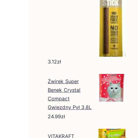
3.12
zł
Żwirek Super
Benek Crystal
Compact
Gwiezdny Pył 3,8L
24.99
zł
VITAKRAFT