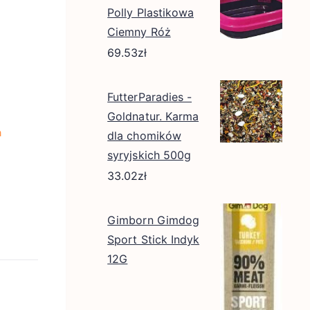
Polly Plastikowa
Ciemny Róż
69.53
zł
FutterParadies -
Goldnatur. Karma
a
dla chomików
syryjskich 500g
33.02
zł
Gimborn Gimdog
Sport Stick Indyk
12G