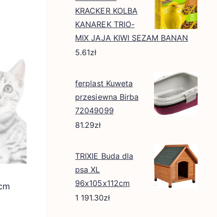
KRACKER KOLBA
KANAREK TRIO-
MIX JAJA KIWI SEZAM BANAN
5.61
zł
ferplast Kuweta
przesiewna Birba
72049099
81.29
zł
TRIXIE Buda dla
psa XL
96x105x112cm
 cm
1 191.30
zł