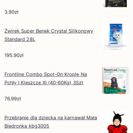
3.90
zł
Żwirek Super Benek Crystal Silikonowy
Standard 28L
195.90
zł
Frontline Combo Spot-On Krople Na
Pchły I Kleszcze Xl (40-60Kg) 3Szt
76.99
zł
Przebranie dla dziecka na karnawał Mała
Biedronka kbg3005