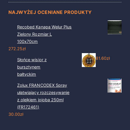
NAJWYŻEJ OCENIANE PRODUKTY
Recobed Kanapa Welur Plus
Zielony Rozmiar L
100x70cm
272.25
zł
81.60
zł
Słońce wisior z
bursztynem
bałtyckim
Zolux FRANCODEX Spray
ułatwiający rozczesywanie
z olejkiem jojoba 250ml
(FR172461)
30.00
zł