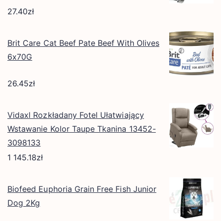
27.40
zł
Brit Care Cat Beef Pate Beef With Olives
6x70G
26.45
zł
Vidaxl Rozkładany Fotel Ułatwiający
Wstawanie Kolor Taupe Tkanina 13452-
3098133
1 145.18
zł
Biofeed Euphoria Grain Free Fish Junior
Dog 2Kg