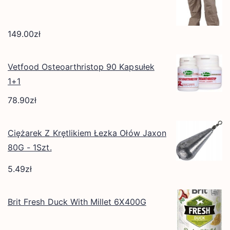
149.00
zł
Vetfood Osteoarthristop 90 Kapsułek
1+1
78.90
zł
Ciężarek Z Krętlikiem Łezka Ołów Jaxon
80G - 1Szt.
5.49
zł
Brit Fresh Duck With Millet 6X400G