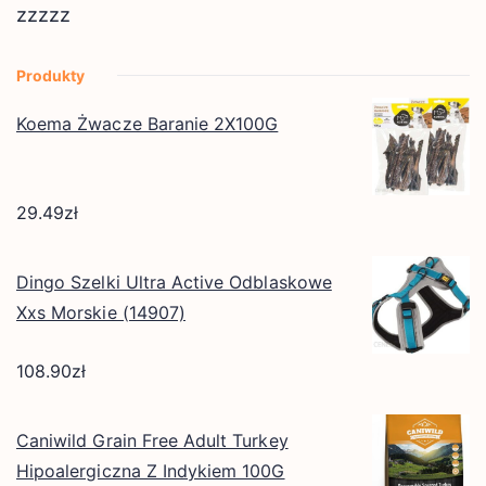
zzzzz
Produkty
Koema Żwacze Baranie 2X100G
29.49
zł
Dingo Szelki Ultra Active Odblaskowe
Xxs Morskie (14907)
108.90
zł
Caniwild Grain Free Adult Turkey
Hipoalergiczna Z Indykiem 100G