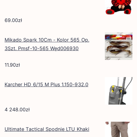
69.00
zł
Mikado Spark 10Cm - Kolor 565 Op.
3Szt. Pmsf-10-565 Węd006930
11.90
zł
Karcher HD 6/15 M Plus 1.150-932.0
4 248.00
zł
Ultimate Tactical Spodnie LTU Khaki