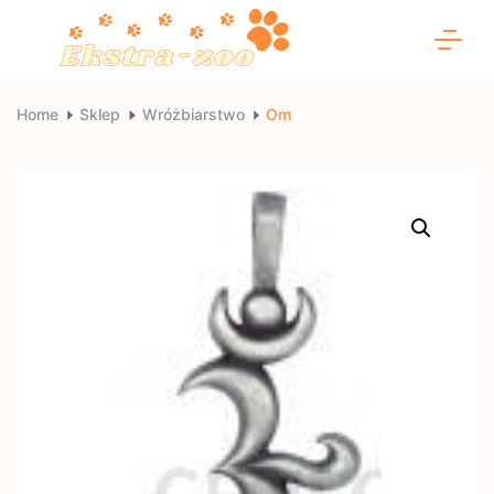
Skip
to
content
Ekstra-
Home
Sklep
Wróżbiarstwo
Om
zoo