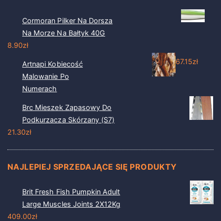
Cormoran Pilker Na Dorsza
Na Morze Na Bałtyk 40G
8.90
zł
67.15
zł
Artnapi Kobiecość
Malowanie Po
Numerach
Brc Mieszek Zapasowy Do
Podkurzacza Skórzany (S7)
21.30
zł
NAJLEPIEJ SPRZEDAJĄCE SIĘ PRODUKTY
Brit Fresh Fish Pumpkin Adult
Large Muscles Joints 2X12Kg
409.00
zł