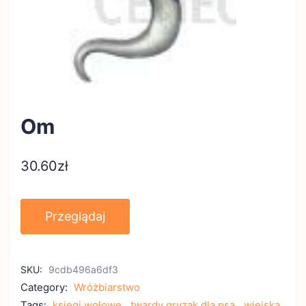
Om
30.60
zł
Przeglądaj
SKU:
9cdb496a6df3
Category:
Wróżbiarstwo
Tags:
księgi wołowe
,
twardy gryzak dla psa
,
wiejska