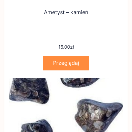
Ametyst – kamień
16.00
zł
Przeglądaj