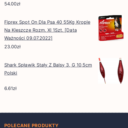
54.00
zł
Fiprex Spot On Dla Psa 40 55Kg Krople
Na Kleszcze Rozm. Xl 1Szt. [Data
Ważności 09.07.2022]
23.00
zł
Shark Spławik Stały Z Balsy 3, G 10,5cm
Polski
6.61
zł
POLECANE PRODUKTY