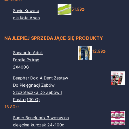
51.99
zł
Savic Kuweta
dla Kota Aseo
NAJLEPIEJ SPRZEDAJĄCE SIĘ PRODUKTY
12.99
zł
Sanabelle Adult
Forelle Pstrąg
2X400G
Beaphar Dog A Dent Zestaw
Do Pielęgnacji Zębów
Szczoteczka Do Zębów I
Pasta (100 G)
16.80
zł
Super Benek mix 3 wołowina
cielęcina kurczak 24x100g