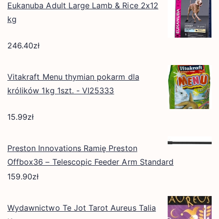
Eukanuba Adult Large Lamb & Rice 2x12
kg
246.40
zł
Vitakraft Menu thymian pokarm dla
królików 1kg 1szt. - VI25333
15.99
zł
Preston Innovations Ramię Preston
Offbox36 – Telescopic Feeder Arm Standard
159.90
zł
Wydawnictwo Te Jot Tarot Aureus Talia