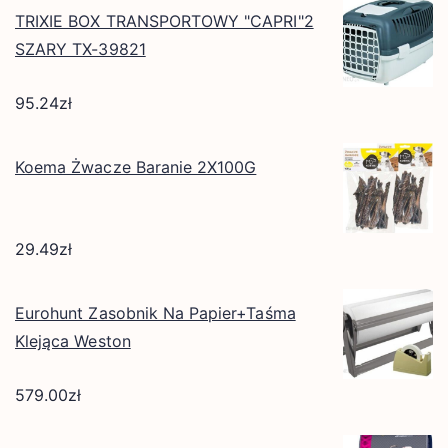
TRIXIE BOX TRANSPORTOWY "CAPRI"2
SZARY TX-39821
95.24
zł
Koema Żwacze Baranie 2X100G
29.49
zł
Eurohunt Zasobnik Na Papier+Taśma
Klejąca Weston
579.00
zł