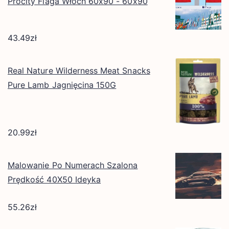
Procity Flaga Włoch 60x90 - 60x90
43.49
zł
Real Nature Wilderness Meat Snacks
Pure Lamb Jagnięcina 150G
20.99
zł
Malowanie Po Numerach Szalona
Prędkość 40X50 Ideyka
55.26
zł