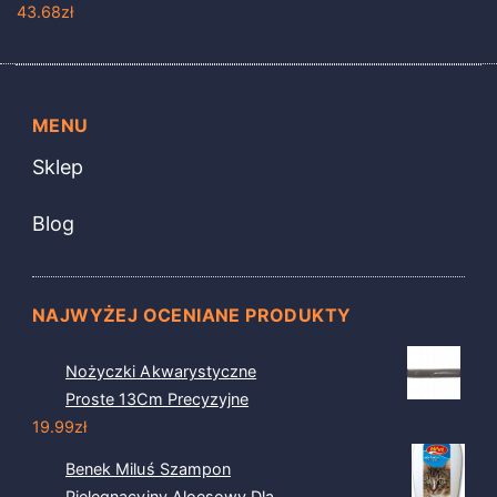
43.68
zł
MENU
Sklep
Blog
NAJWYŻEJ OCENIANE PRODUKTY
Nożyczki Akwarystyczne
Proste 13Cm Precyzyjne
19.99
zł
Benek Miluś Szampon
Pielęgnacyjny Aloesowy Dla