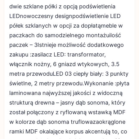
dwie szklane półki z opcją podświetlenia
LEDnowoczesny designpodświetlenie LED
półek szklanych w opcji za dopłatąmeble w
paczkach do samodzielnego montażuilość
paczek – 3Istnieje możliwość dodatkowego
zakupu :zasilacz LED: transformator,
włącznik nożny, 6 gniazd wtykowych, 3.5
metra przewoduLED 03 ciepły biały: 3 punkty
świetlne, 2 metry przewodu.Wykonanie :płyta
laminowana najwyższej jakości z widoczną
strukturą drewna – jasny dąb sonoma, który
został połączony z ryflowaną wstawką MDF
w kolorze dąb sonoma truflowazaokrąglone
ramki MDF okalające korpus akcentują to, co