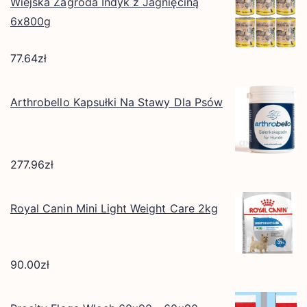
Wiejska Zagroda Indyk z Jagnięciną
6x800g
77.64
zł
Arthrobello Kapsułki Na Stawy Dla Psów
277.96
zł
Royal Canin Mini Light Weight Care 2kg
90.00
zł