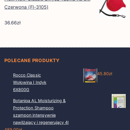
Czerwona (Fl-3105)
36.66
zł
POLECANE PRODUKTY
45.80
zł
Rocco Classic
Wołowina I Indyk
6X800G
Botaniqa AL Moisturizing &
Protection Shampoo
szampon intensywnie
nawilżający i regenerujący 4l
489.00
zł