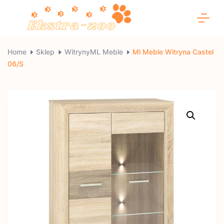
Skip
to
content
Ekstra-
Home
Sklep
WitrynyML Meble
Ml Meble Witryna Castel
06/S
zoo