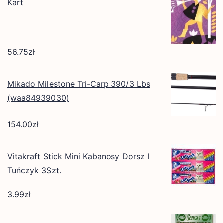
Kart
56.75
zł
Mikado Milestone Tri-Carp 390/3 Lbs
(waa84939030)
154.00
zł
Vitakraft Stick Mini Kabanosy Dorsz I
Tuńczyk 3Szt.
3.99
zł