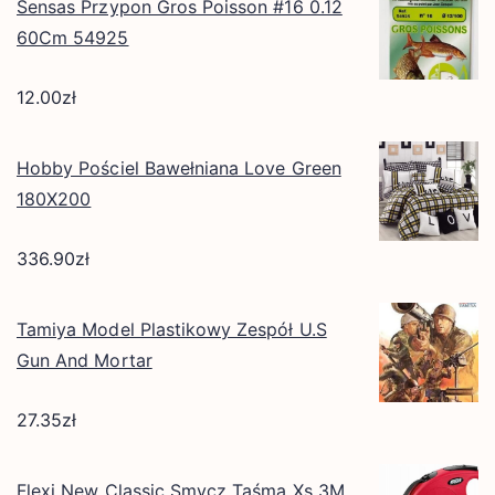
Sensas Przypon Gros Poisson #16 0.12
60Cm 54925
12.00
zł
Hobby Pościel Bawełniana Love Green
180X200
336.90
zł
Tamiya Model Plastikowy Zespół U.S
Gun And Mortar
27.35
zł
Flexi New Classic Smycz Taśma Xs 3M