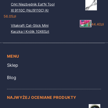
Crkt Niezbędnik Eat'N Tool
Xl 9110C (Nc/9110C) Kr
56.05
zł
44.40
zł
Vitakraft Cat-Stick Mini
Kaczka I Królik 10X6Szt
MENU
Sklep
Blog
NAJWYŻEJ OCENIANE PRODUKTY