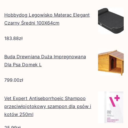
Hobbydog Legowisko Materac Elegant
Czarny Średni 100X64cm
183.88
zł
Buda Drewniana Duża Impregnowana
Dla Psa Domek L
799.00
zł
Vet Expert Antiseborrhoeic Shampoo
przeciwłojotokowy szampon dla psów i
kotów 250ml
25.99
zł