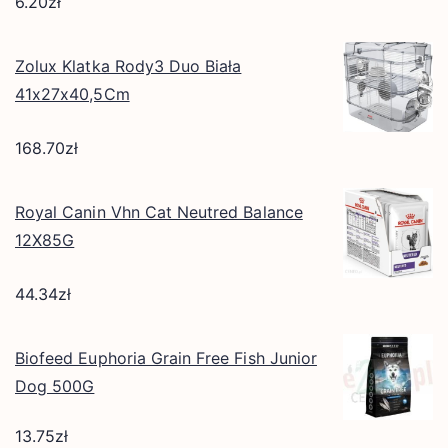
6.20
zł
Zolux Klatka Rody3 Duo Biała
41x27x40,5Cm
168.70
zł
Royal Canin Vhn Cat Neutred Balance
12X85G
44.34
zł
Biofeed Euphoria Grain Free Fish Junior
Dog 500G
13.75
zł