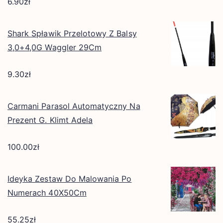
6.90
zł
Shark Spławik Przelotowy Z Balsy
3,0+4,0G Waggler 29Cm
9.30
zł
Carmani Parasol Automatyczny Na
Prezent G. Klimt Adela
100.00
zł
Ideyka Zestaw Do Malowania Po
Numerach 40X50Cm
55.25
zł