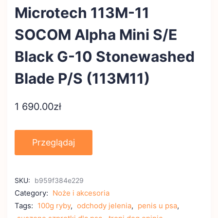
Microtech 113M-11
SOCOM Alpha Mini S/E
Black G-10 Stonewashed
Blade P/S (113M11)
1 690.00
zł
Przeglądaj
SKU:
b959f384e229
Category:
Noże i akcesoria
Tags:
100g ryby
,
odchody jelenia
,
penis u psa
,