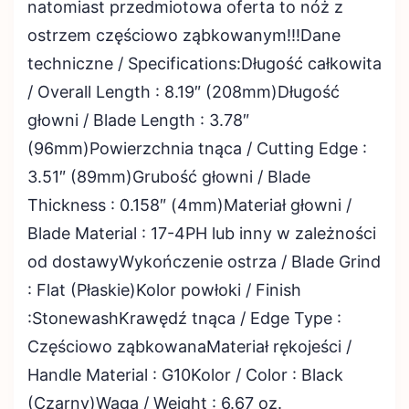
natomiast przedmiotowa oferta to nóż z
ostrzem częściowo ząbkowanym!!!Dane
techniczne / Specifications:Długość całkowita
/ Overall Length : 8.19″ (208mm)Długość
głowni / Blade Length : 3.78″
(96mm)Powierzchnia tnąca / Cutting Edge :
3.51″ (89mm)Grubość głowni / Blade
Thickness : 0.158″ (4mm)Materiał głowni /
Blade Material : 17-4PH lub inny w zależności
od dostawyWykończenie ostrza / Blade Grind
: Flat (Płaskie)Kolor powłoki / Finish
:StonewashKrawędź tnąca / Edge Type :
Częściowo ząbkowanaMateriał rękojeści /
Handle Material : G10Kolor / Color : Black
(Czarny)Waga / Weight : 6.67 oz.