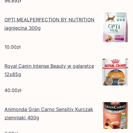
96.89
zł
OPTI MEALPERFECTION BY NUTRITION
jagnięcina 300g
10.00
zł
Royal Canin Intense Beauty w galaretce
12x85g
40.00
zł
Animonda Gran Carno Sensitiv Kurczak
ziemniaki 400g