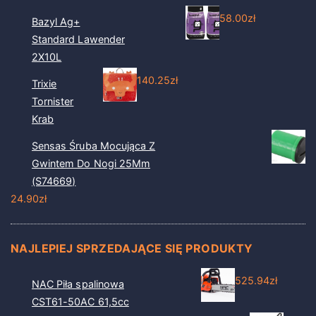
58.00
zł
Bazyl Ag+
Standard Lawender
2X10L
140.25
zł
Trixie
Tornister
Krab
Sensas Śruba Mocująca Z
Gwintem Do Nogi 25Mm
(S74669)
24.90
zł
NAJLEPIEJ SPRZEDAJĄCE SIĘ PRODUKTY
525.94
zł
NAC Piła spalinowa
CST61-50AC 61,5cc