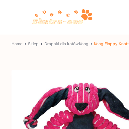
Skip
to
content
Ekstra-
Home
Sklep
Drapaki dla kotówKong
Kong Floppy Knot
zoo