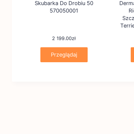
Skubarka Do Drobiu 50
Derm
570050001
R
Szcz
Terr
2 199.00
zł
Przeglądaj