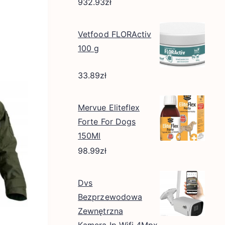
932.93
zł
Vetfood FLORActiv
100 g
33.89
zł
Mervue Eliteflex
Forte For Dogs
150Ml
98.99
zł
Dvs
Bezprzewodowa
Zewnętrzna