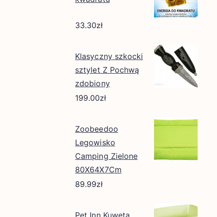
33.30
zł
Klasyczny szkocki
sztylet Z Pochwą
zdobiony
199.00
zł
Zoobeedoo
Legowisko
Camping Zielone
80X64X7Cm
89.99
zł
Pet Inn Kuweta