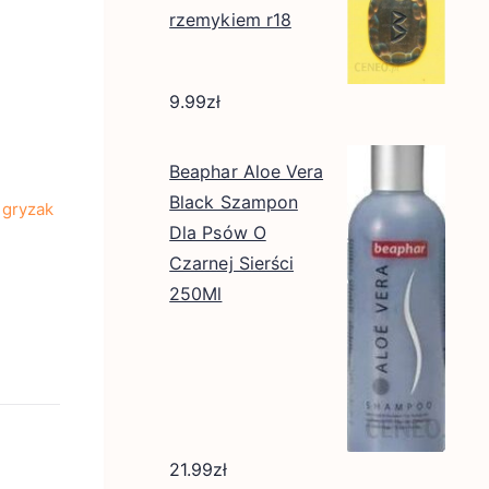
rzemykiem r18
9.99
zł
Beaphar Aloe Vera
Black Szampon
 gryzak
Dla Psów O
Czarnej Sierści
250Ml
21.99
zł