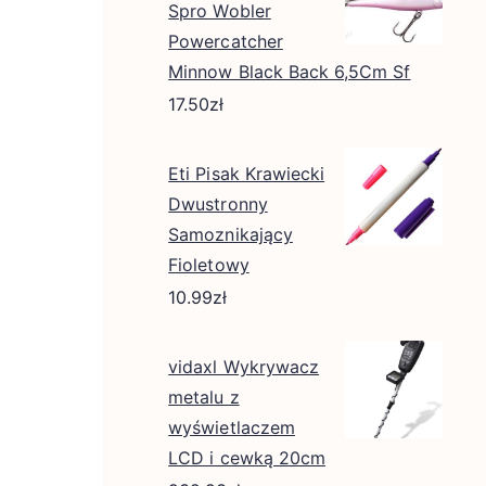
Spro Wobler
Powercatcher
Minnow Black Back 6,5Cm Sf
17.50
zł
Eti Pisak Krawiecki
Dwustronny
Samoznikający
Fioletowy
10.99
zł
vidaxl Wykrywacz
metalu z
wyświetlaczem
LCD i cewką 20cm