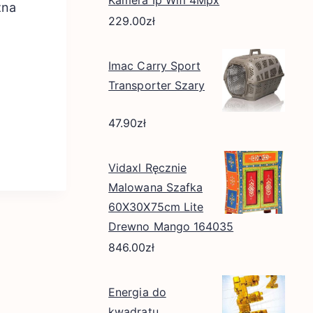
Kamera Ip Wifi 4Mpx
zna
229.00
zł
Imac Carry Sport
Transporter Szary
47.90
zł
Vidaxl Ręcznie
Malowana Szafka
60X30X75cm Lite
Drewno Mango 164035
846.00
zł
Energia do
kwadratu