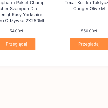
apharm Pakiet Champ
Texar Kurtka Taktyc
icher Szampon Dla
Conger Olive M
eniąt Rasy Yorkshire
ier+Odżywka 2X250Ml
54.00
zł
550.00
zł
Przeglądaj
Przeglądaj