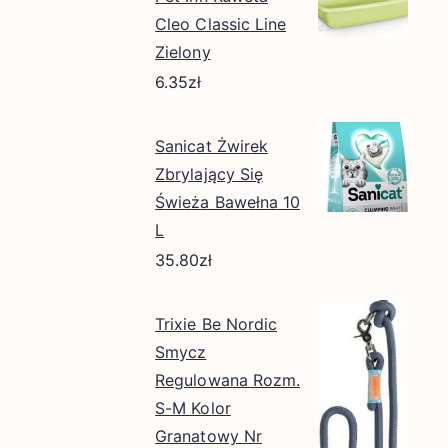
Cleo Classic Line
Zielony
6.35
zł
Sanicat Żwirek
Zbrylający Się
Świeża Bawełna 10
L
35.80
zł
Trixie Be Nordic
Smycz
Regulowana Rozm.
S-M Kolor
Granatowy Nr