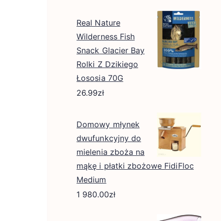
Real Nature
Wilderness Fish
Snack Glacier Bay
Rolki Z Dzikiego
Łososia 70G
26.99
zł
Domowy młynek
dwufunkcyjny do
mielenia zboża na
mąkę i płatki zbożowe FidiFloc
Medium
1 980.00
zł