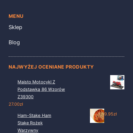
MENU
Sklep
Blog
NAJWYŻEJ OCENIANE PRODUKTY
Maisto Motocykl Z
Podstawką 86 Wzorów
Z39300
27.00
zł
9.95
zł
Ham-Stake Ham
Stake Rożek
Warzywny