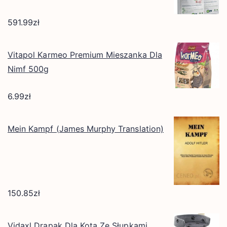
591.99
zł
Vitapol Karmeo Premium Mieszanka Dla
Nimf 500g
6.99
zł
Mein Kampf (James Murphy Translation)
150.85
zł
Vidaxl Drapak Dla Kota Ze Słupkami