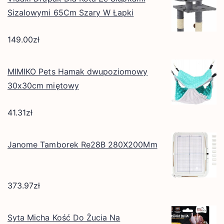
Sizalowymi 65Cm Szary W Łapki
149.00
zł
MIMIKO Pets Hamak dwupoziomowy
30x30cm miętowy
41.31
zł
Janome Tamborek Re28B 280X200Mm
373.97
zł
Syta Micha Kość Do Żucia Na