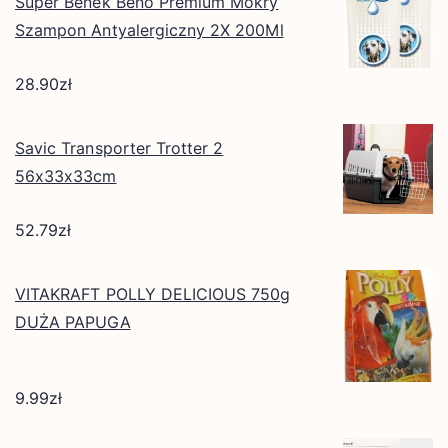
Super Benek Beno Premium Mokry
Szampon Antyalergiczny 2X 200Ml
28.90
zł
Savic Transporter Trotter 2
56x33x33cm
52.79
zł
VITAKRAFT POLLY DELICIOUS 750g
DUŻA PAPUGA
9.99
zł