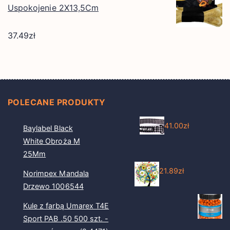
Uspokojenie 2X13,5Cm
37.49
zł
POLECANE PRODUKTY
41.00
zł
Baylabel Black
White Obroża M
25Mm
21.89
zł
Norimpex Mandala
Drzewo 1006544
Kule z farbą Umarex T4E
Sport PAB .50 500 szt. -