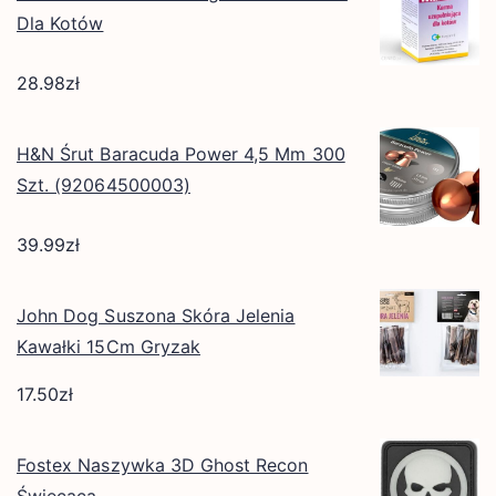
Dla Kotów
28.98
zł
H&N Śrut Baracuda Power 4,5 Mm 300
Szt. (92064500003)
39.99
zł
John Dog Suszona Skóra Jelenia
Kawałki 15Cm Gryzak
17.50
zł
Fostex Naszywka 3D Ghost Recon