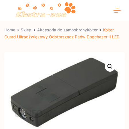
Skip
to
content
Ekstra-
Home
Sklep
Akcesoria do samoobronyKolter
Kolter
Guard Ultradźwiękowy Odstraszacz Psów Dogchaser II LED
zoo