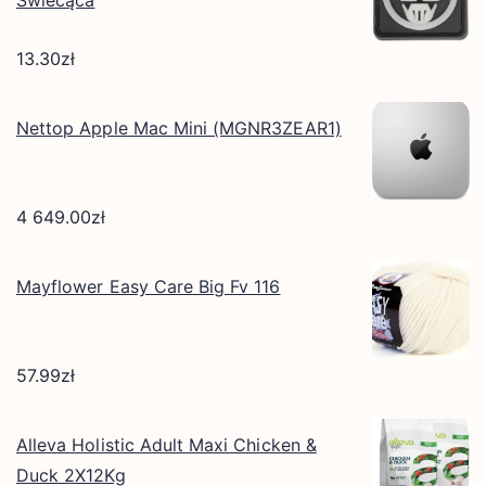
Świecąca
13.30
zł
Nettop Apple Mac Mini (MGNR3ZEAR1)
4 649.00
zł
Mayflower Easy Care Big Fv 116
57.99
zł
Alleva Holistic Adult Maxi Chicken &
Duck 2X12Kg