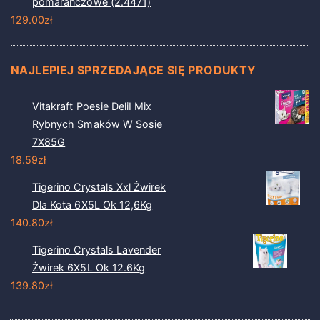
pomarańczowe (2.4471)
129.00
zł
NAJLEPIEJ SPRZEDAJĄCE SIĘ PRODUKTY
Vitakraft Poesie DeliI Mix
Rybnych Smaków W Sosie
7X85G
18.59
zł
Tigerino Crystals Xxl Żwirek
Dla Kota 6X5L Ok 12,6Kg
140.80
zł
Tigerino Crystals Lavender
Żwirek 6X5L Ok 12.6Kg
139.80
zł