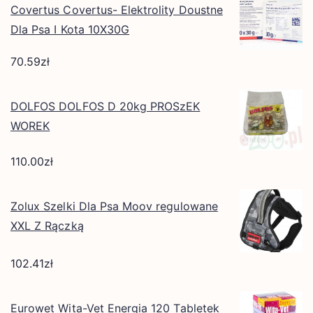
Covertus Covertus- Elektrolity Doustne
Dla Psa I Kota 10X30G
70.59
zł
DOLFOS DOLFOS D 20kg PROSzEK
WOREK
110.00
zł
Zolux Szelki Dla Psa Moov regulowane
XXL Z Rączką
102.41
zł
Eurowet Wita-Vet Energia 120 Tabletek