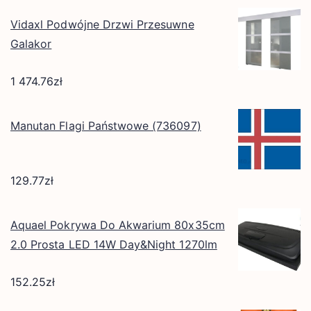
Vidaxl Podwójne Drzwi Przesuwne
Galakor
1 474.76
zł
Manutan Flagi Państwowe (736097)
129.77
zł
Aquael Pokrywa Do Akwarium 80x35cm
2.0 Prosta LED 14W Day&Night 1270lm
152.25
zł