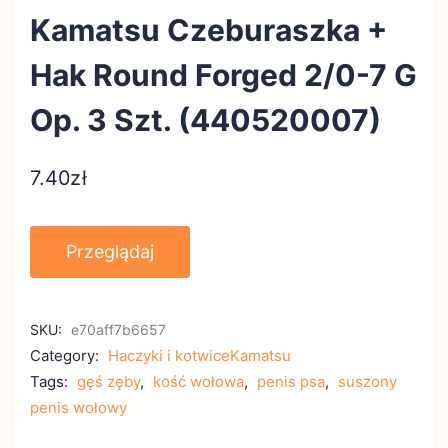
Kamatsu Czeburaszka +
Hak Round Forged 2/0-7 G
Op. 3 Szt. (440520007)
7.40
zł
Przeglądaj
SKU:
e70aff7b6657
Category:
Haczyki i kotwiceKamatsu
Tags:
gęś zęby
,
kość wołowa
,
penis psa
,
suszony
penis wołowy