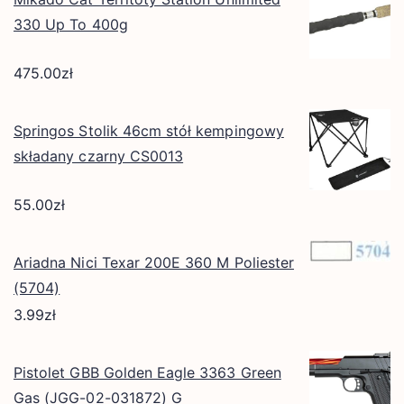
330 Up To 400g
475.00
zł
Springos Stolik 46cm stół kempingowy
składany czarny CS0013
55.00
zł
Ariadna Nici Texar 200E 360 M Poliester
(5704)
3.99
zł
Pistolet GBB Golden Eagle 3363 Green
Gas (JGG-02-031872) G