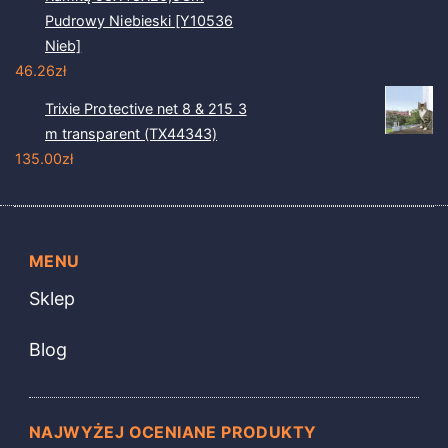
Pudrowy Niebieski [Y10536
Nieb]
46.26
zł
Trixie Protective net 8 & 215 3
m transparent (TX44343)
135.00
zł
MENU
Sklep
Blog
NAJWYŻEJ OCENIANE PRODUKTY