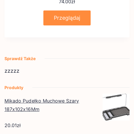
74.00
zł
Przeglądaj
Sprawdź Także
zzzzz
Produkty
Mikado Pudełko Muchowe Szary
187x102x16Mm
20.01
zł