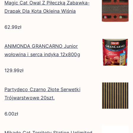
Magic Cat Owal Z Piłeczką Zabawka-
Drapak Dla Kota Okleina Wiśnia
62.99
zł
ANIMONDA GRANCARNO Junior
wołowina i serca indyka 12x800g
129.99
zł
Partydeco Czarno Złote Serwetki
Trójwarstwowe 20szt.
6.00
zł
Mikado Cat Territoty Station Unlimited