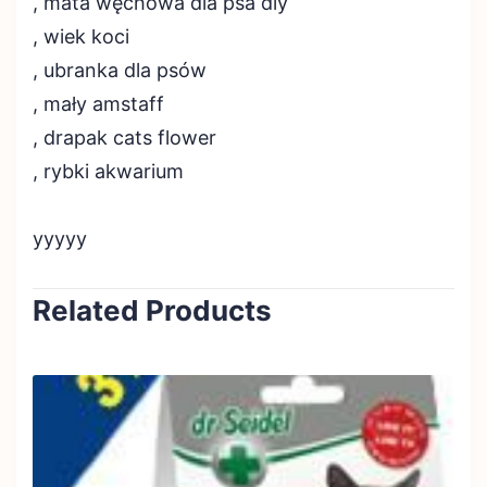
, mata węchowa dla psa diy
, wiek koci
, ubranka dla psów
, mały amstaff
, drapak cats flower
, rybki akwarium
yyyyy
Related Products