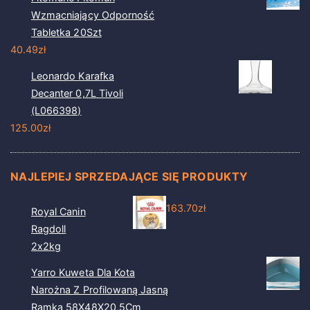
Wzmacniający Odporność
Tabletka 20Szt
40.49
zł
Leonardo Karafka
Decanter 0,7L Tivoli
(L066398)
125.00
zł
NAJLEPIEJ SPRZEDAJĄCE SIĘ PRODUKTY
163.70
zł
Royal Canin
Ragdoll
2x2kg
Yarro Kuweta Dla Kota
Narożna Z Profilowaną Jasną
Ramką 58X48X20,5Cm