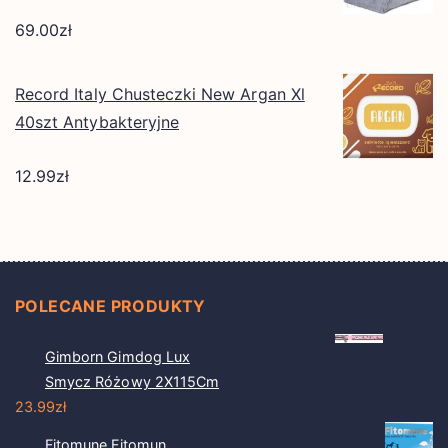
69.00
zł
Record Italy Chusteczki New Argan Xl
40szt Antybakteryjne
12.99
zł
POLECANE PRODUKTY
Gimborn Gimdog Lux
Smycz Różowy 2X115Cm
23.99
zł
Fitomune Fitomun