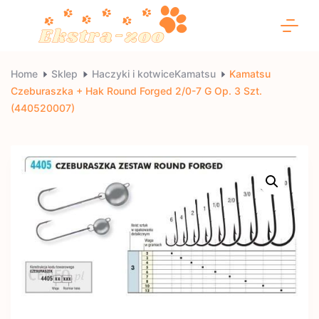
Skip
to
content
Ekstra-
Home
Sklep
Haczyki i kotwiceKamatsu
Kamatsu
Czeburaszka + Hak Round Forged 2/0-7 G Op. 3 Szt.
zoo
(440520007)