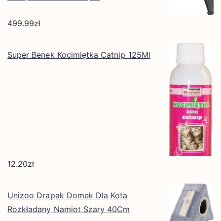
499.99
zł
Super Benek Kocimiętka Catnip 125Ml
12.20
zł
Unizoo Drapak Domek Dla Kota
Rozkładany Namiot Szary 40Cm