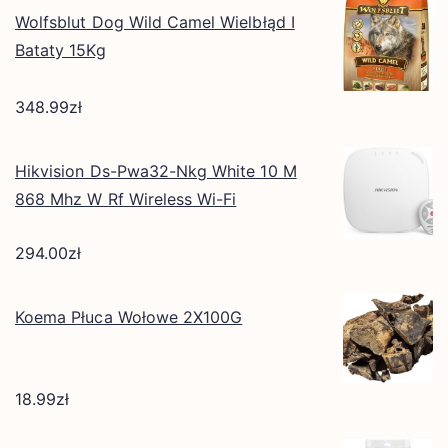
Wolfsblut Dog Wild Camel Wielbłąd I
Bataty 15Kg
348.99
zł
Hikvision Ds-Pwa32-Nkg White 10 M
868 Mhz W Rf Wireless Wi-Fi
294.00
zł
Koema Płuca Wołowe 2X100G
18.99
zł