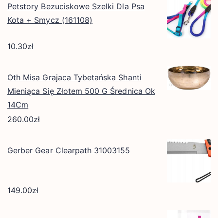
Petstory Bezuciskowe Szelki Dla Psa
Kota + Smycz (161108)
10.30
zł
Oth Misa Grajaca Tybetańska Shanti
Mieniąca Się Złotem 500 G Średnica Ok
14Cm
260.00
zł
Gerber Gear Clearpath 31003155
149.00
zł