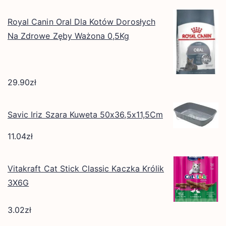
Royal Canin Oral Dla Kotów Dorosłych
Na Zdrowe Zęby Ważona 0,5Kg
29.90
zł
Savic Iriz Szara Kuweta 50x36,5x11,5Cm
11.04
zł
Vitakraft Cat Stick Classic Kaczka Królik
3X6G
3.02
zł