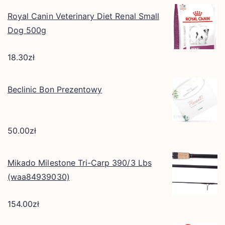
Royal Canin Veterinary Diet Renal Small
Dog 500g
18.30
zł
Beclinic Bon Prezentowy
50.00
zł
Mikado Milestone Tri-Carp 390/3 Lbs
(waa84939030)
154.00
zł