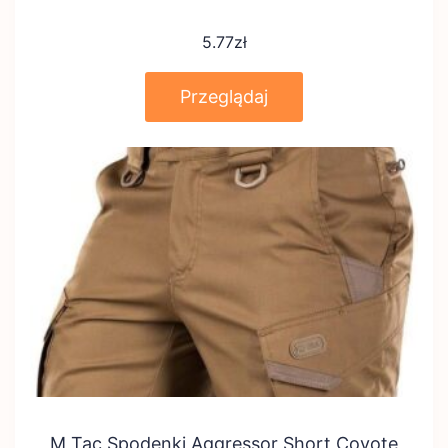
5.77
zł
Przeglądaj
M Tac Spodenki Aggressor Short Coyote