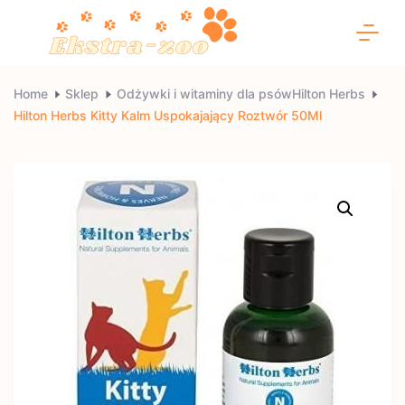
Skip
to
content
Ekstra-
Home
Sklep
Odżywki i witaminy dla psówHilton Herbs
Hilton Herbs Kitty Kalm Uspokajający Roztwór 50Ml
zoo