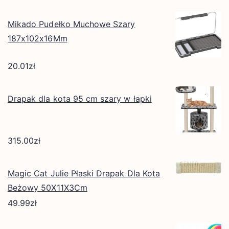
Mikado Pudełko Muchowe Szary
187x102x16Mm
20.01
zł
Drapak dla kota 95 cm szary w łapki
315.00
zł
Magic Cat Julie Płaski Drapak Dla Kota
Beżowy 50X11X3Cm
49.99
zł