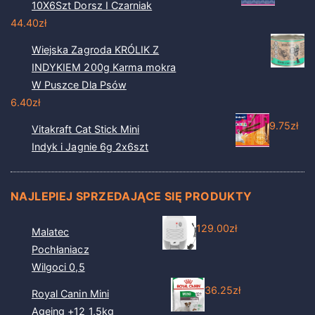
10X6Szt Dorsz I Czarniak
44.40
zł
Wiejska Zagroda KRÓLIK Z
INDYKIEM 200g Karma mokra
W Puszce Dla Psów
6.40
zł
9.75
zł
Vitakraft Cat Stick Mini
Indyk i Jagnie 6g 2x6szt
NAJLEPIEJ SPRZEDAJĄCE SIĘ PRODUKTY
129.00
zł
Malatec
Pochłaniacz
Wilgoci 0,5
36.25
zł
Royal Canin Mini
Ageing +12 1,5kg