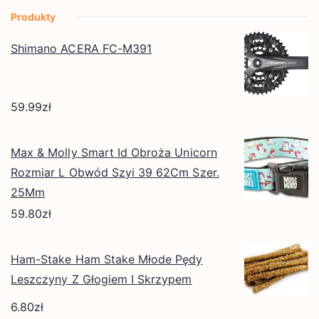
Produkty
Shimano ACERA FC-M391
59.99
zł
Max & Molly Smart Id Obroża Unicorn
Rozmiar L Obwód Szyi 39 62Cm Szer.
25Mm
59.80
zł
Ham-Stake Ham Stake Młode Pędy
Leszczyny Z Głogiem I Skrzypem
6.80
zł