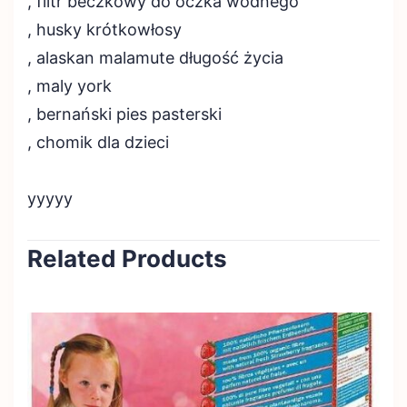
, filtr beczkowy do oczka wodnego
, husky krótkowłosy
, alaskan malamute długość życia
, maly york
, bernański pies pasterski
, chomik dla dzieci
yyyyy
Related Products