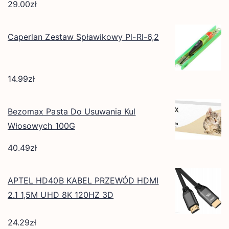
29.00
zł
Caperlan Zestaw Spławikowy Pl-Rl-6,2
14.99
zł
Bezomax Pasta Do Usuwania Kul
Włosowych 100G
40.49
zł
APTEL HD40B KABEL PRZEWÓD HDMI
2.1 1,5M UHD 8K 120HZ 3D
24.29
zł