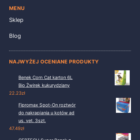
MENU
Sklep
Blog
NAJWYŻEJ OCENIANE PRODUKTY
Benek Corn Cat karton 6L
Bio Żwirek kukurydziany
22.23
zł
Fipromax Spot-On roztwór
do nakrapiania u kotów ad
us. vet. 3szt.
47.49
zł