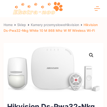
Skip
to
content
Ekstra-
Home
Sklep
Kamery przemysłoweHikvision
Hikvision
Ds-Pwa32-Nkg White 10 M 868 Mhz W Rf Wireless Wi-Fi
zoo
Hikvision Ds-Pwa32-Nkg