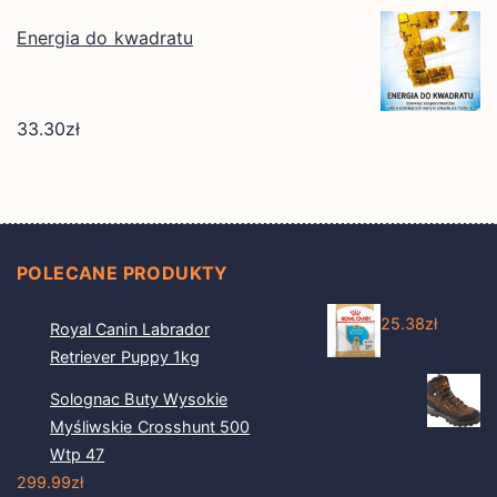
Energia do kwadratu
33.30
zł
POLECANE PRODUKTY
25.38
zł
Royal Canin Labrador
Retriever Puppy 1kg
Solognac Buty Wysokie
Myśliwskie Crosshunt 500
Wtp 47
299.99
zł