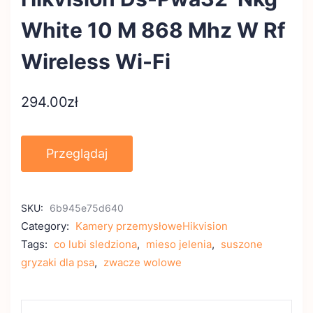
White 10 M 868 Mhz W Rf
Wireless Wi-Fi
294.00
zł
Przeglądaj
SKU:
6b945e75d640
Category:
Kamery przemysłoweHikvision
Tags:
co lubi sledziona
,
mieso jelenia
,
suszone
gryzaki dla psa
,
zwacze wolowe