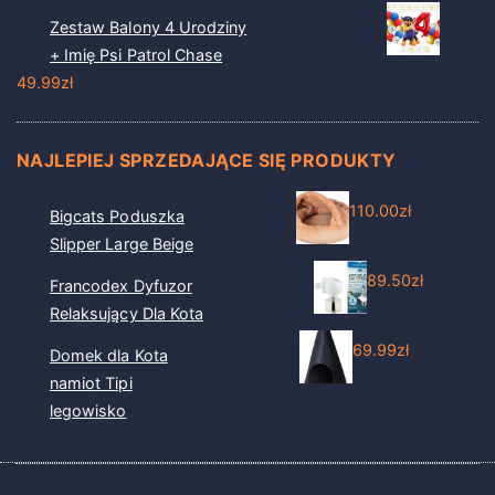
Zestaw Balony 4 Urodziny
+ Imię Psi Patrol Chase
49.99
zł
NAJLEPIEJ SPRZEDAJĄCE SIĘ PRODUKTY
110.00
zł
Bigcats Poduszka
Slipper Large Beige
89.50
zł
Francodex Dyfuzor
Relaksujący Dla Kota
69.99
zł
Domek dla Kota
namiot Tipi
legowisko