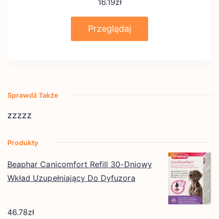
16.19
zł
Przeglądaj
Sprawdź Także
zzzzz
Produkty
Beaphar Canicomfort Refill 30-Dniowy
Wkład Uzupełniający Do Dyfuzora
46.78
zł