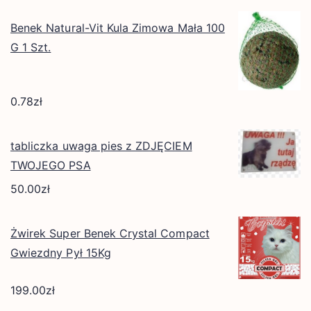
Benek Natural-Vit Kula Zimowa Mała 100
G 1 Szt.
0.78
zł
tabliczka uwaga pies z ZDJĘCIEM
TWOJEGO PSA
50.00
zł
Żwirek Super Benek Crystal Compact
Gwiezdny Pył 15Kg
199.00
zł