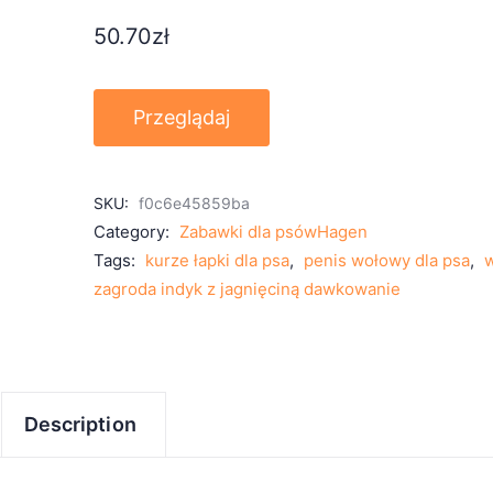
50.70
zł
Przeglądaj
SKU:
f0c6e45859ba
Category:
Zabawki dla psówHagen
Tags:
kurze łapki dla psa
,
penis wołowy dla psa
,
w
zagroda indyk z jagnięciną dawkowanie
Description