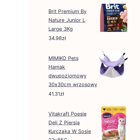
Brit Premium By
Nature Junior L
Large 3Kg
34.98
zł
MIMIKO Pets
Hamak
dwupoziomowy
30x30cm wrzosowy
41.31
zł
Vitakraft Poesie
Deli Z Piersią
Kurczaka W Sosie