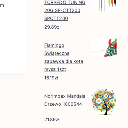
TORPEDO TUNING
Cm
20G SP-CTT200
SPCTT200
29.89
zł
Flamingo
Świąteczna
zabawka dla kota
mysz 1szt
16.19
zł
Norimpex Mandala
Drzewo 1006544
21.89
zł