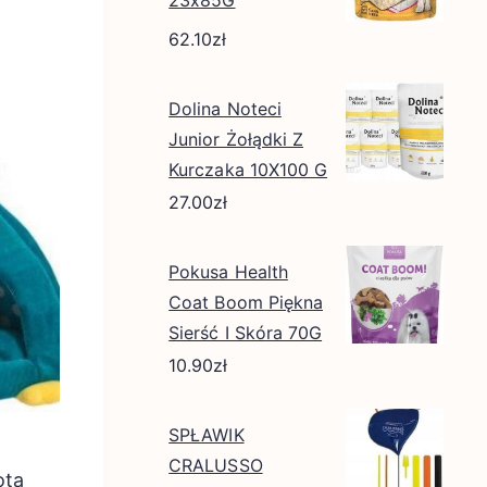
23x85G
62.10
zł
Dolina Noteci
Junior Żołądki Z
Kurczaka 10X100 G
27.00
zł
Pokusa Health
Coat Boom Piękna
Sierść I Skóra 70G
10.90
zł
SPŁAWIK
CRALUSSO
ota