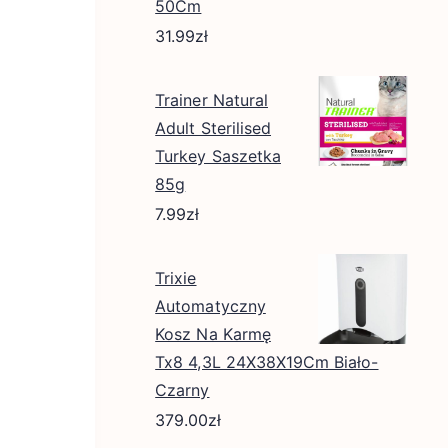
50Cm
31.99
zł
Trainer Natural
Adult Sterilised
Turkey Saszetka
85g
7.99
zł
Trixie
Automatyczny
Kosz Na Karmę
Tx8 4,3L 24X38X19Cm Biało-
Czarny
379.00
zł