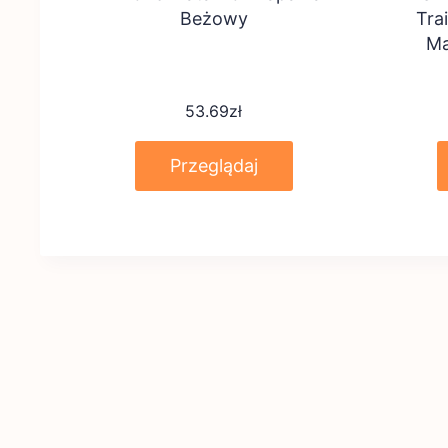
Beżowy
Tra
Ma
53.69
zł
Przeglądaj