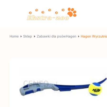
Skip
to
content
Ekstra-
Home
Sklep
Zabawki dla psówHagen
Hagen Wyrzutnia
zoo