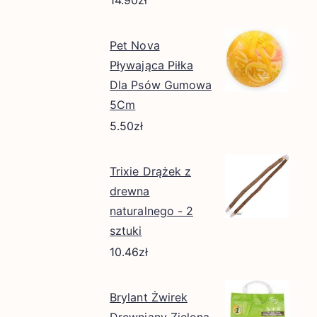
Pet Nova
Pływająca Piłka
Dla Psów Gumowa
5Cm
5.50
zł
Trixie Drążek z
drewna
naturalnego - 2
sztuki
10.46
zł
Brylant Żwirek
Drewniany Zielona