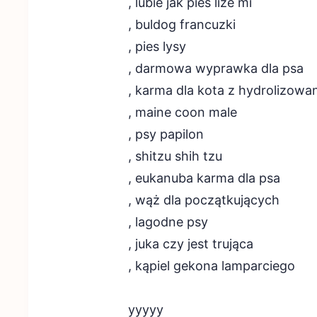
, lubie jak pies lize mi
, buldog francuzki
, pies lysy
, darmowa wyprawka dla psa
, karma dla kota z hydrolizowa
, maine coon male
, psy papilon
, shitzu shih tzu
, eukanuba karma dla psa
, wąż dla początkujących
, lagodne psy
, juka czy jest trująca
, kąpiel gekona lamparciego
yyyyy