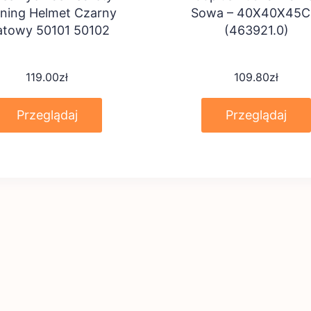
ining Helmet Czarny
Sowa – 40X40X45
towy 50101 50102
(463921.0)
119.00
zł
109.80
zł
Przeglądaj
Przeglądaj