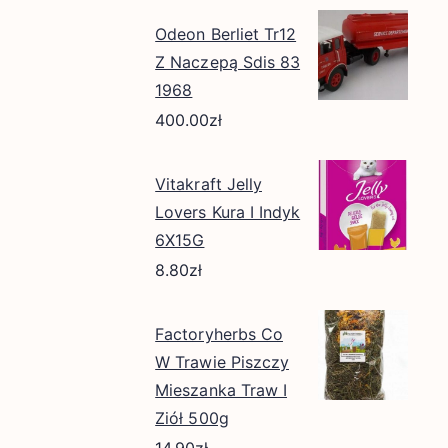
Odeon Berliet Tr12
Z Naczepą Sdis 83
1968
400.00
zł
Vitakraft Jelly
Lovers Kura I Indyk
6X15G
8.80
zł
Factoryherbs Co
W Trawie Piszczy
Mieszanka Traw I
Ziół 500g
14.90
zł