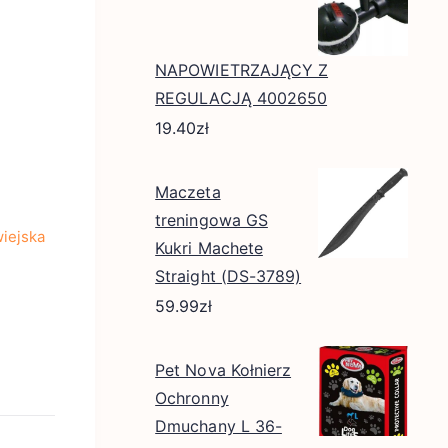
NAPOWIETRZAJĄCY Z
REGULACJĄ 4002650
19.40
zł
Maczeta
treningowa GS
iejska
Kukri Machete
Straight (DS-3789)
59.99
zł
Pet Nova Kołnierz
Ochronny
Dmuchany L 36-