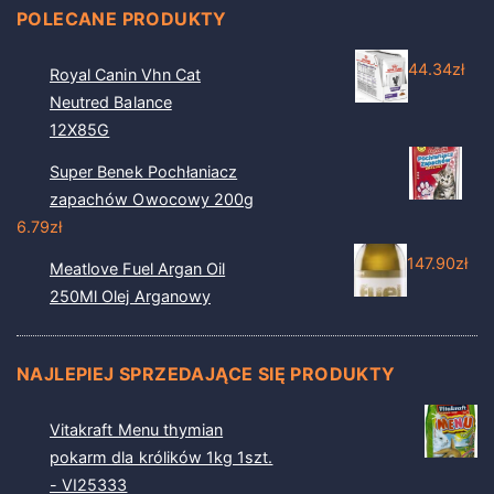
POLECANE PRODUKTY
44.34
zł
Royal Canin Vhn Cat
Neutred Balance
12X85G
Super Benek Pochłaniacz
zapachów Owocowy 200g
6.79
zł
147.90
zł
Meatlove Fuel Argan Oil
250Ml Olej Arganowy
NAJLEPIEJ SPRZEDAJĄCE SIĘ PRODUKTY
Vitakraft Menu thymian
pokarm dla królików 1kg 1szt.
- VI25333