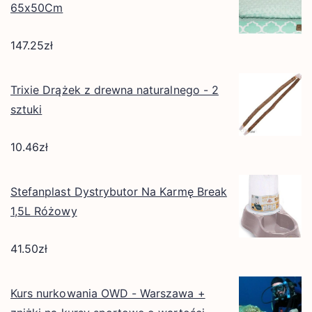
65x50Cm
147.25
zł
Trixie Drążek z drewna naturalnego - 2
sztuki
10.46
zł
Stefanplast Dystrybutor Na Karmę Break
1,5L Różowy
41.50
zł
Kurs nurkowania OWD - Warszawa +