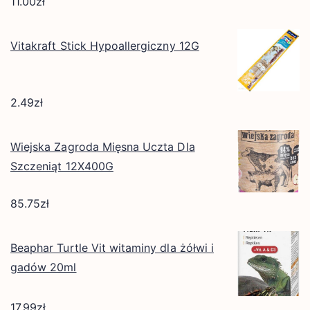
11.00
zł
Vitakraft Stick Hypoallergiczny 12G
2.49
zł
Wiejska Zagroda Mięsna Uczta Dla
Szczeniąt 12X400G
85.75
zł
Beaphar Turtle Vit witaminy dla żółwi i
gadów 20ml
17.99
zł