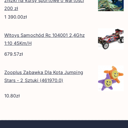
zniżki na kursy sportowe o wartości
200 zł
1 390.00
zł
Wltoys Samochód Rc 104001 2,4Ghz
1:10 45Km/H
679.57
zł
Zooplus Zabawka Dla Kota Jumping
Stars - 2 Sztuki (461970.0)
10.80
zł