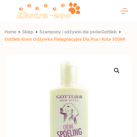
Skip
to
content
Ekstra-
Home
Sklep
Szampony i odżywki dla psówGottlieb
Gottlieb Krem Odżywka Pielęgnacyjna Dla Psa I Kota 300Ml
zoo