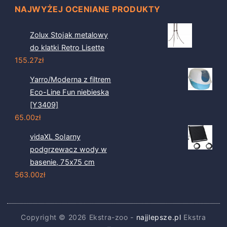
NAJWYŻEJ OCENIANE PRODUKTY
Zolux Stojak metalowy
do klatki Retro Lisette
155.27
zł
Yarro/Moderna z filtrem
Eco-Line Fun niebieska
[Y3409]
65.00
zł
vidaXL Solarny
podgrzewacz wody w
basenie, 75x75 cm
563.00
zł
Copyright © 2026 Ekstra-zoo -
najjlepsze.pl
Ekstra