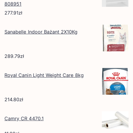
808951
277.91
zł
Sanabelle Indoor Bażant 2X10Kg
289.79
zł
Royal Canin Light Weight Care 8kg
214.80
zł
Camry CR 4470.1