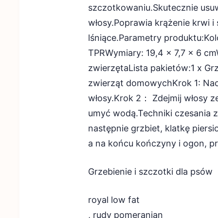
szczotkowaniu.Skutecznie usuw
włosy.Poprawia krążenie krwi i 
lśniące.Parametry produktu:Kol
TPRWymiary: 19,4 x 7,7 x 6 cm
zwierzętaLista pakietów:1 x Gr
zwierząt domowychKrok 1: Naciś
włosy.Krok 2： Zdejmij włosy z
umyć wodą.Techniki czesania z
następnie grzbiet, klatkę piersi
a na końcu kończyny i ogon, pr
Grzebienie i szczotki dla psów
royal low fat
, rudy pomeranian