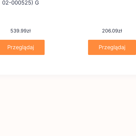
02-000525) G
539.99
zł
206.09
zł
Przeglądaj
Przeglądaj