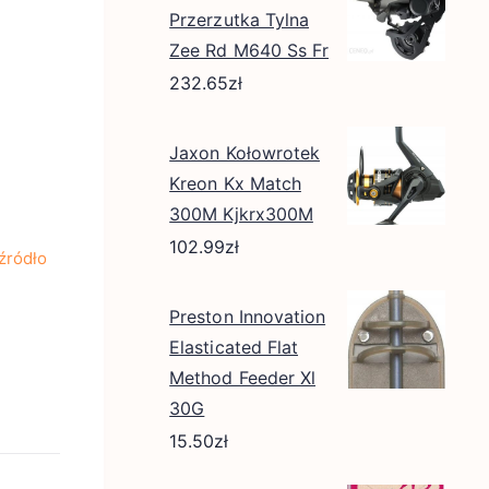
Przerzutka Tylna
Zee Rd M640 Ss Fr
232.65
zł
Jaxon Kołowrotek
Kreon Kx Match
300M Kjkrx300M
102.99
zł
źródło
Preston Innovation
Elasticated Flat
Method Feeder Xl
30G
15.50
zł