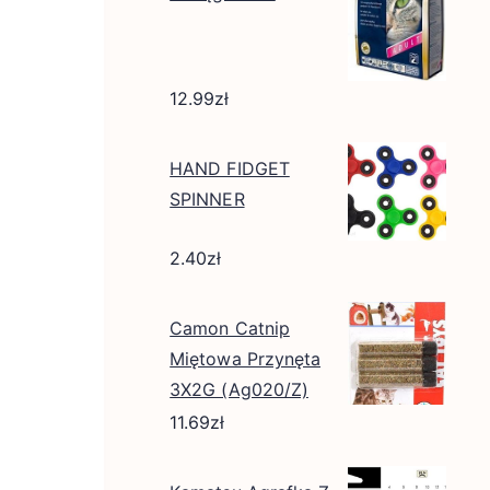
12.99
zł
HAND FIDGET
SPINNER
2.40
zł
Camon Catnip
Miętowa Przynęta
3X2G (Ag020/Z)
11.69
zł