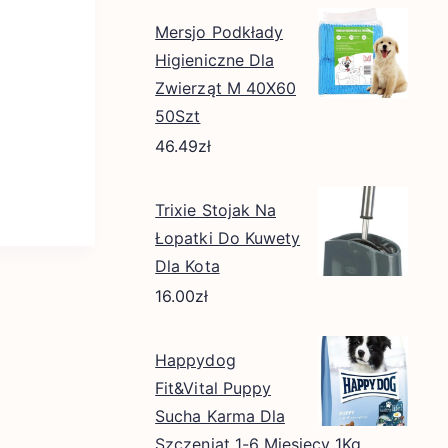
Mersjo Podkłady
Higieniczne Dla
Zwierząt M 40X60
50Szt
46.49
zł
Trixie Stojak Na
Łopatki Do Kuwety
Dla Kota
16.00
zł
Happydog
Fit&Vital Puppy
Sucha Karma Dla
Szczeniąt 1-6 Miesięcy 1Kg