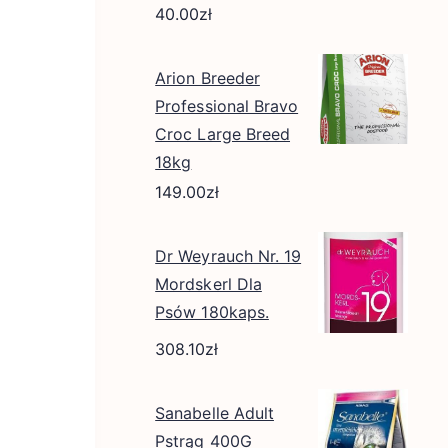
40.00
zł
Arion Breeder
Professional Bravo
Croc Large Breed
18kg
149.00
zł
Dr Weyrauch Nr. 19
Mordskerl Dla
Psów 180kaps.
308.10
zł
Sanabelle Adult
Pstrąg 400G