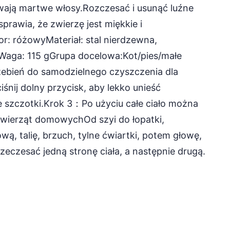
ają martwe włosy.Rozczesać i usunąć luźne
sprawia, że zwierzę jest miękkie i
or: różowyMateriał: stal nierdzewna,
Waga: 115 gGrupa docelowa:Kot/pies/małe
zebień do samodzielnego czyszczenia dla
nij dolny przycisk, aby lekko unieść
e szczotki.Krok 3：Po użyciu całe ciało można
wierząt domowychOd szyi do łopatki,
ową, talię, brzuch, tylne ćwiartki, potem głowę,
zeczesać jedną stronę ciała, a następnie drugą.