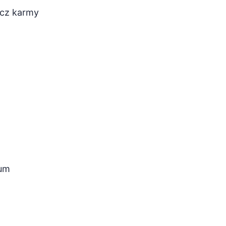
ócz karmy
rum