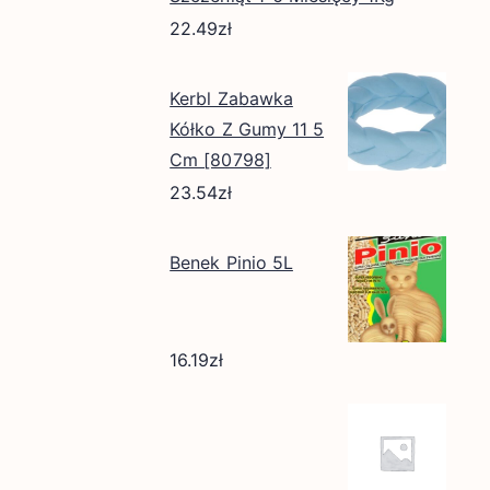
22.49
zł
Kerbl Zabawka
Kółko Z Gumy 11 5
Cm [80798]
23.54
zł
Benek Pinio 5L
16.19
zł