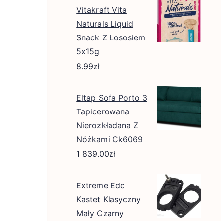
Vitakraft Vita
Naturals Liquid
Snack Z Łososiem
5x15g
8.99
zł
Eltap Sofa Porto 3
Tapicerowana
Nierozkładana Z
Nóżkami Ck6069
1 839.00
zł
Extreme Edc
Kastet Klasyczny
Mały Czarny