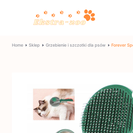
Skip
to
content
Ekstra-
Home
Sklep
Grzebienie i szczotki dla psów
Forever Sp
zoo