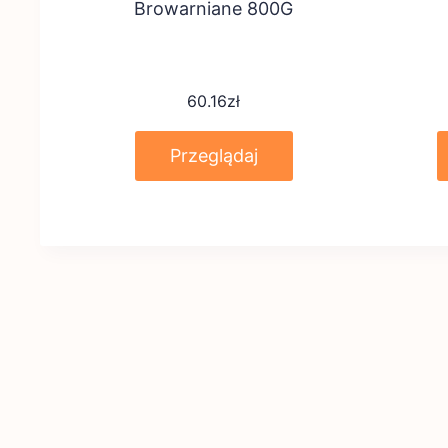
Browarniane 800G
60.16
zł
Przeglądaj