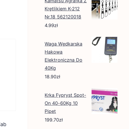
Kamatsu Agrafka Z
Krętlikiem K-212
Nr.18 562120018
4.99
zł
Waga Wędkarska
Hakowa
Elektroniczna Do
40Kg
18.90
zł
Krka Fypryst Spot-
On 40-60Kg 10
Pipet
199.70
zł
Tab