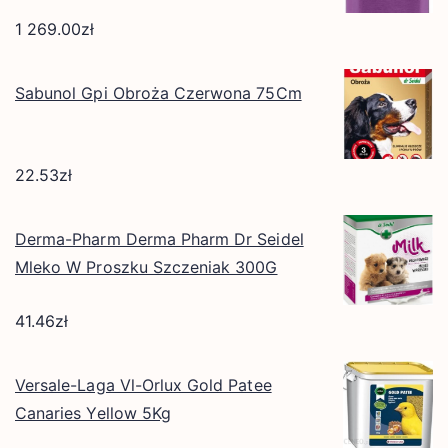
1 269.00
zł
Sabunol Gpi Obroża Czerwona 75Cm
22.53
zł
Derma-Pharm Derma Pharm Dr Seidel
Mleko W Proszku Szczeniak 300G
41.46
zł
Versale-Laga Vl-Orlux Gold Patee
Canaries Yellow 5Kg