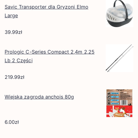
Savic Transporter dla Gryzoni Elmo
Large
39.99
zł
Prologic C-Series Compact 2,4m 2,25
Lb 2 Części
219.99
zł
Wiejska zagroda anchois 80g
6.00
zł