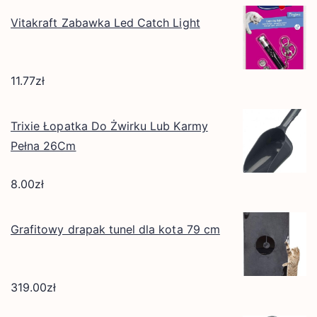
Vitakraft Zabawka Led Catch Light
11.77
zł
Trixie Łopatka Do Żwirku Lub Karmy
Pełna 26Cm
8.00
zł
Grafitowy drapak tunel dla kota 79 cm
319.00
zł