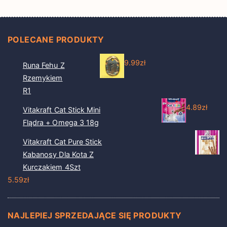
POLECANE PRODUKTY
9.99
zł
Runa Fehu Z
Rzemykiem
R1
4.89
zł
Vitakraft Cat Stick Mini
Flądra + Omega 3 18g
Vitakraft Cat Pure Stick
Kabanosy Dla Kota Z
Kurczakiem 4Szt
5.59
zł
NAJLEPIEJ SPRZEDAJĄCE SIĘ PRODUKTY