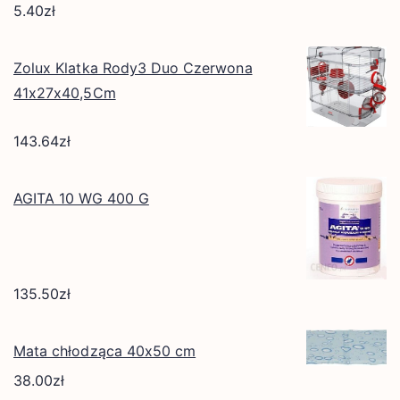
5.40
zł
Zolux Klatka Rody3 Duo Czerwona
41x27x40,5Cm
143.64
zł
AGITA 10 WG 400 G
135.50
zł
Mata chłodząca 40x50 cm
38.00
zł