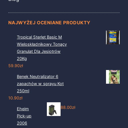
NAJWYŻEJ OCENIANE PRODUKTY
Tropical Sterlet Basic M
Wieloskładnikowy Tonący
Granulat Dla Jesiotrów
20Kg
59.90
zł
Benek Neutralizator 6
zapachów w sprayu Kot
250ml
10.90
zł
88.00
zł
Eheim
Pick-up
2006