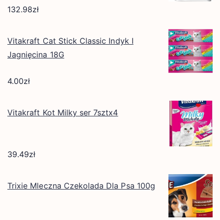
132.98
zł
Vitakraft Cat Stick Classic Indyk I
Jagnięcina 18G
4.00
zł
Vitakraft Kot Milky ser 7sztx4
39.49
zł
Trixie Mleczna Czekolada Dla Psa 100g