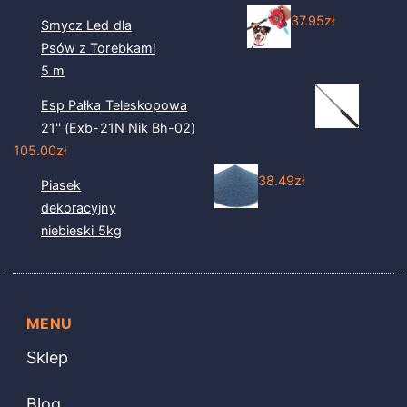
37.95
zł
Smycz Led dla
Psów z Torebkami
5 m
Esp Pałka Teleskopowa
21'' (Exb-21N Nik Bh-02)
105.00
zł
38.49
zł
Piasek
dekoracyjny
niebieski 5kg
MENU
Sklep
Blog