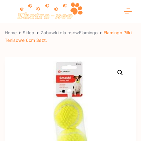
Skip
to
content
Ekstra-
Home
Sklep
Zabawki dla psówFlamingo
Flamingo Piłki
Tenisowe 6cm 3szt.
zoo