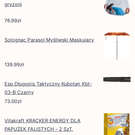
gryzoni
76.99
zł
Solognac Parasol Myśliwski Maskujący
139.99
zł
Esp Długopis Taktyczny Kubotan Kbt-
03-B Czarny
73.00
zł
Vitakraft KRACKER ENERGY DLA
PAPUŻEK FALISTYCH - 2 SzT.