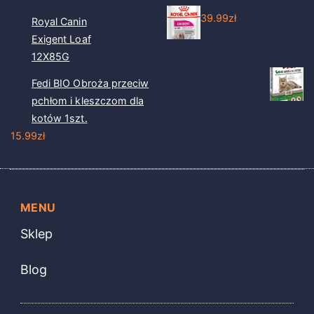
39.99
zł
Royal Canin
Exigent Loaf
12X85G
Fedi BIO Obroża przeciw
pchłom i kleszczom dla
kotów 1szt.
15.99
zł
MENU
Sklep
Blog