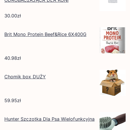
30.00
zł
Brit Mono Protein Beef&Rice 6X400G
40.98
zł
Chomik box DUŻY
59.95
zł
Hunter Szczotka Dla Psa Wielofunkcyjna