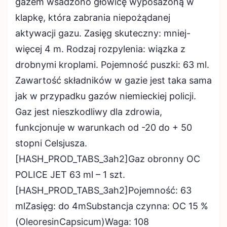
gazem wsadzono głowicę wyposażoną w
klapkę, która zabrania niepożądanej
aktywacji gazu. Zasięg skuteczny: mniej-
więcej 4 m. Rodzaj rozpylenia: wiązka z
drobnymi kroplami. Pojemność puszki: 63 ml.
Zawartość składników w gazie jest taka sama
jak w przypadku gazów niemieckiej policji.
Gaz jest nieszkodliwy dla zdrowia,
funkcjonuje w warunkach od -20 do + 50
stopni Celsjusza.
[HASH_PROD_TABS_3ah2]Gaz obronny OC
POLICE JET 63 ml – 1 szt.
[HASH_PROD_TABS_3ah2]Pojemność: 63
mlZasięg: do 4mSubstancja czynna: OC 15 %
(OleoresinCapsicum)Waga: 108