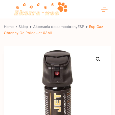
Skip
to
content
Ekstra-
Home
Sklep
Akcesoria do samoobronyESP
Esp Gaz
Obronny Oc Police Jet 63Ml
zoo