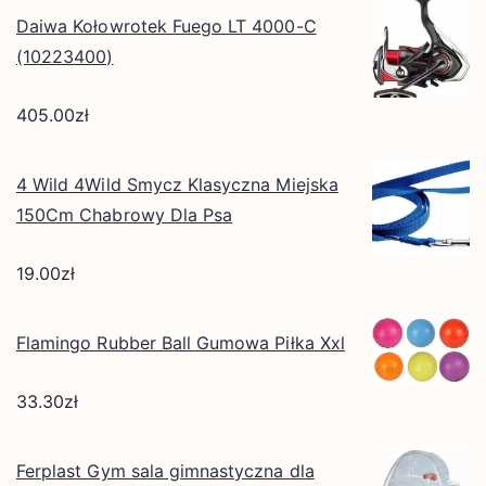
Daiwa Kołowrotek Fuego LT 4000-C
(10223400)
405.00
zł
4 Wild 4Wild Smycz Klasyczna Miejska
150Cm Chabrowy Dla Psa
19.00
zł
Flamingo Rubber Ball Gumowa Piłka Xxl
33.30
zł
Ferplast Gym sala gimnastyczna dla