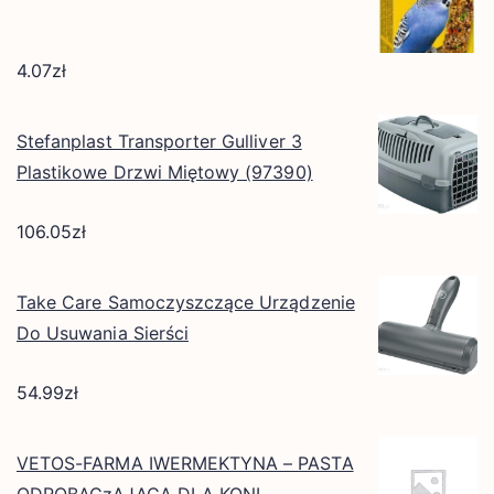
4.07
zł
Stefanplast Transporter Gulliver 3
Plastikowe Drzwi Miętowy (97390)
106.05
zł
Take Care Samoczyszczące Urządzenie
Do Usuwania Sierści
54.99
zł
VETOS-FARMA IWERMEKTYNA – PASTA
ODROBACzAJĄCA DLA KONI