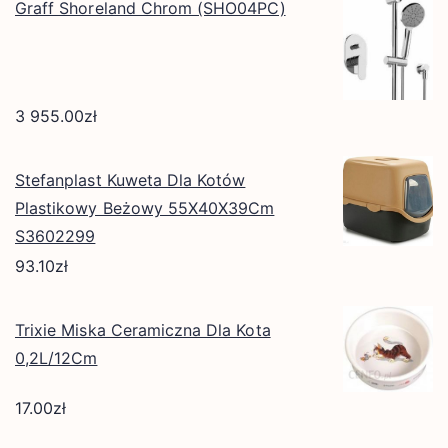
Graff Shoreland Chrom (SHO04PC)
3 955.00
zł
Stefanplast Kuweta Dla Kotów
Plastikowy Beżowy 55X40X39Cm
S3602299
93.10
zł
Trixie Miska Ceramiczna Dla Kota
0,2L/12Cm
17.00
zł