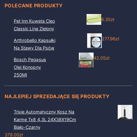
POLECANE PRODUKTY
6.35
zł
Pet Inn Kuweta Cleo
Classic Line Zielony
277.96
zł
Arthrobello Kapsułki
Na Stawy Dla Psów
42.05
zł
Bosch Pegasus
Olej Konopny
250Ml
NAJLEPIEJ SPRZEDAJĄCE SIĘ PRODUKTY
Trixie Automatyczny Kosz Na
Karmę Tx8 4,3L 24X38X19Cm
Biało-Czarny
379.00
zł