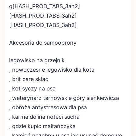
g[HASH_PROD_TABS_3ah2]
[HASH_PROD_TABS_3ah2]
[HASH_PROD_TABS_3ah2]
Akcesoria do samoobrony
legowisko na grzejnik
, nowoczesne legowisko dla kota
, brit care skład
, kot syczy na psa
, weterynarz tarnowskie góry sienkiewicza
, obroża antystresowa dla psa
, karma dolina noteci sucha
, gdzie kupić maltańczyka
, kamień nazębny u psa jak usunąć domowe