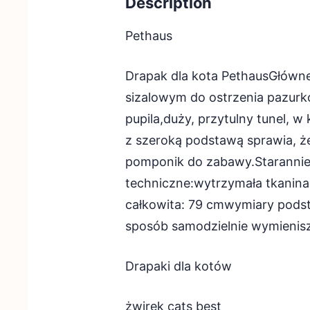
Description
Pethaus
Drapak dla kota PethausGłówn
sizalowym do ostrzenia pazur
pupila,duży, przytulny tunel, w
z szeroką podstawą sprawia, ż
pomponik do zabawy.Staranni
techniczne:wytrzymała tkanin
całkowita: 79 cmwymiary podst
sposób samodzielnie wymienisz 
Drapaki dla kotów
żwirek cats best