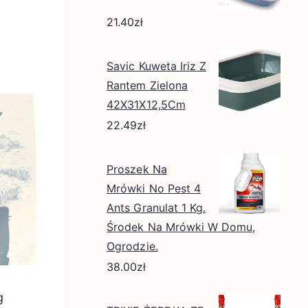
21.40
zł
Savic Kuweta Iriz Z
Rantem Zielona
42X31X12,5Cm
22.49
zł
Proszek Na
Mrówki No Pest 4
Ants Granulat 1 Kg.
Środek Na Mrówki W Domu,
Ogrodzie.
38.00
zł
g