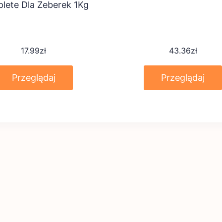
lete Dla Zeberek 1Kg
17.99
zł
43.36
zł
Przeglądaj
Przeglądaj