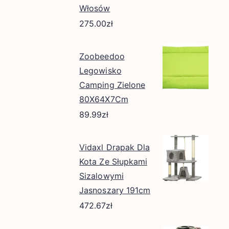
Włosów
275.00
zł
Zoobeedoo
Legowisko
Camping Zielone
80X64X7Cm
89.99
zł
Vidaxl Drapak Dla
Kota Ze Słupkami
Sizalowymi
Jasnoszary 191cm
472.67
zł