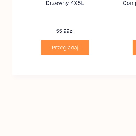
Drzewny 4X5L
Comp
55.99
zł
Przeglądaj