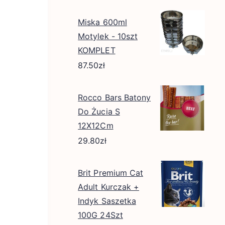
Miska 600ml
Motylek - 10szt
KOMPLET
87.50
zł
Rocco Bars Batony
Do Żucia S
12X12Cm
29.80
zł
Brit Premium Cat
Adult Kurczak +
Indyk Saszetka
100G 24Szt