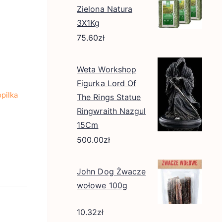
Zielona Natura
3X1Kg
75.60
zł
Weta Workshop
Figurka Lord Of
opilka
The Rings Statue
Ringwraith Nazgul
15Cm
500.00
zł
John Dog Żwacze
wołowe 100g
10.32
zł