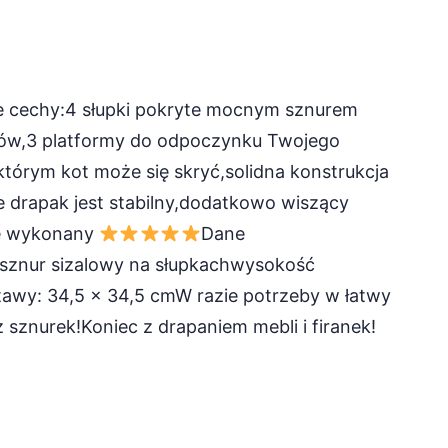
e cechy:4 słupki pokryte mocnym sznurem
ków,3 platformy do odpoczynku Twojego
 którym kot może się skryć,solidna konstrukcja
e drapak jest stabilny,dodatkowo wiszący
e wykonany
Dane
asznur sizalowy na słupkachwysokość
awy: 34,5 × 34,5 cmW razie potrzeby w łatwy
sznurek!Koniec z drapaniem mebli i firanek!