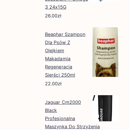
3 24x15G
26.00
zł
Beaphar Szampon
Dla Psów Z
Olejkiem
Makadamia
Regeneracja
Sierści 250ml
22.00
zł
Jaguar Cm2000
Black
Profesjonalna
Maszynka Do Strzyżenia