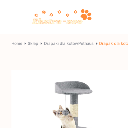
Skip
to
content
Ekstra-
Home
Sklep
Drapaki dla kotówPethaus
Drapak dla ko
zoo