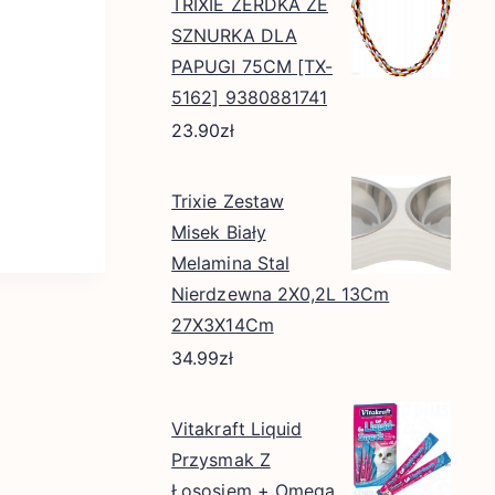
TRIXIE ŻERDKA ZE
SZNURKA DLA
PAPUGI 75CM [TX-
5162] 9380881741
23.90
zł
Trixie Zestaw
Misek Biały
Melamina Stal
Nierdzewna 2X0,2L 13Cm
27X3X14Cm
34.99
zł
Vitakraft Liquid
Przysmak Z
Łososiem + Omega