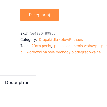
Przeglądaj
SKU:
5e438048995b
Category:
Drapaki dla kotówPethaus
Tags:
20cm penis
,
penis psa
,
penis wołowy
,
tylk
pl
,
woreczki na psie odchody biodegradowalne
Description