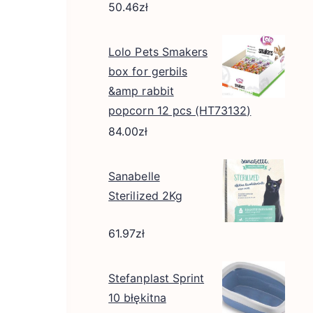
50.46
zł
Lolo Pets Smakers
box for gerbils
&amp rabbit
popcorn 12 pcs (HT73132)
84.00
zł
Sanabelle
Sterilized 2Kg
61.97
zł
Stefanplast Sprint
10 błękitna