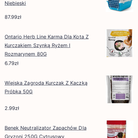
Niebieski
87.99
zł
Ontario Herb Line Karma Dla Kota Z
Kurczakiem Szynką Ryżem I
Rozmarynem 80G
6.79
zł
Wiejska Zagroda Kurczak Z Kaczką
Próbka 50G
2.99
zł
Benek Neutralizator Zapachów Dla
Gryzoni 250G Cytrusowy