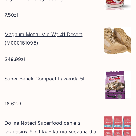
7.50
zł
Magnum Motru Mid Wp 41 Desert
(M000161095)
349.99
zł
Super Benek Compact Lawenda 5L
18.62
zł
Dolina Noteci Superfood danie z
jagnięciny 6 x 1 kg - karma suszona dla