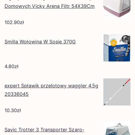
Domowych Vicky Arena Filtr 54X39Cm
102.90
zł
Smilla Wołowina W Sosie 370G
4.80
zł
expert Spławik przelotowy waggler 4,5g
20336045
10.30
zł
Savic Trotter 3 Transporter Szaro-