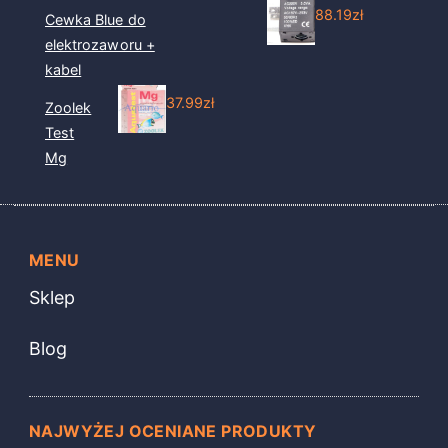
88.19
zł
Cewka Blue do
elektrozaworu +
kabel
37.99
zł
Zoolek
Test
Mg
MENU
Sklep
Blog
NAJWYŻEJ OCENIANE PRODUKTY