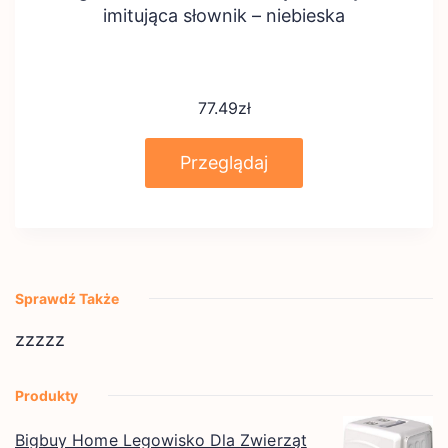
imitująca słownik – niebieska
77.49
zł
Przeglądaj
Sprawdź Także
zzzzz
Produkty
Bigbuy Home Legowisko Dla Zwierząt