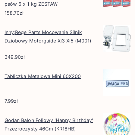
psów 6 x 1 kg ZESTAW
158.70
zł
Inny;Rege Parts Mocowanie Silnik
Dziobowy Motorguide Xi3 Xi5 (M001)
349.90
zł
Tabliczka Metalowa Mini 60X200
7.99
zł
Godan Balon Foliowy 'Happy Birthday'
Przezroczysty 46Cm (KR18HB)