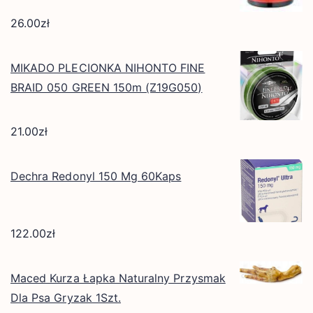
26.00
zł
MIKADO PLECIONKA NIHONTO FINE
BRAID 050 GREEN 150m (Z19G050)
21.00
zł
Dechra Redonyl 150 Mg 60Kaps
122.00
zł
Maced Kurza Łapka Naturalny Przysmak
Dla Psa Gryzak 1Szt.