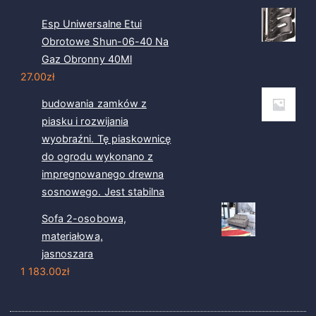
Esp Uniwersalne Etui
Obrotowe Shun-06-40 Na
Gaz Obronny 40Ml
27.00
zł
budowania zamków z
piasku i rozwijania
wyobraźni. Tę piaskownicę
do ogrodu wykonano z
impregnowanego drewna
sosnowego. Jest stabilna
Sofa 2-osobowa,
materiałowa,
jasnoszara
1 183.00
zł