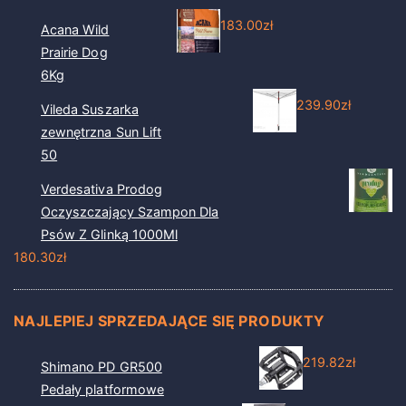
183.00
zł
Acana Wild
Prairie Dog
6Kg
239.90
zł
Vileda Suszarka
zewnętrzna Sun Lift
50
Verdesativa Prodog
Oczyszczający Szampon Dla
Psów Z Glinką 1000Ml
180.30
zł
NAJLEPIEJ SPRZEDAJĄCE SIĘ PRODUKTY
219.82
zł
Shimano PD GR500
Pedały platformowe