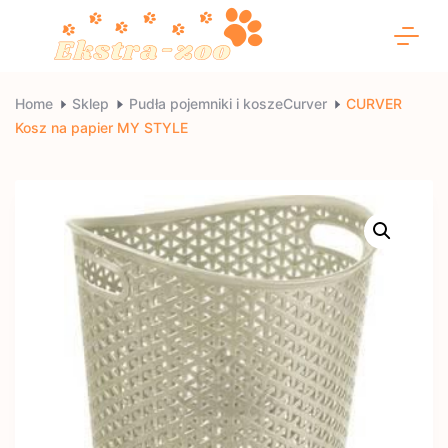
Skip
to
content
Ekstra-
Home
Sklep
Pudła pojemniki i koszeCurver
CURVER
Kosz na papier MY STYLE
zoo