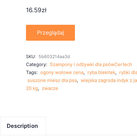
16.59
zł
Przeglądaj
SKU:
5b603214aa3d
Category:
Szampony i odżywki dla psówCertech
Tags:
ogony wołowe cena
,
ryba blekitek
,
rybki dl
suszone mieso dla psa
,
wiejska zagroda indyk z j
20 kg
,
zwacze
Description