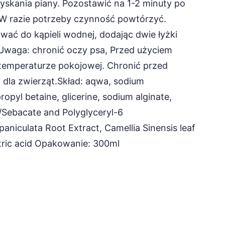
yskania piany. Pozostawić na 1-2 minuty po
W razie potrzeby czynność powtórzyć.
ć do kąpieli wodnej, dodając dwie łyżki
.Uwaga: chronić oczy psa, Przed użyciem
emperaturze pokojowej. Chronić przed
 dla zwierząt.Skład: aqwa, sodium
yl betaine, glicerine, sodium alginate,
e/Sebacate and Polyglyceryl-6
aniculata Root Extract, Camellia Sinensis leaf
itric acid Opakowanie: 300ml