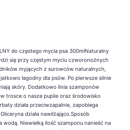
Y do częstego mycia psa 300mlNaturalny
wdzi się przy częstym myciu czworonożnych
ładników myjących z surowców naturalnych,
jatkowo łagodny dla psów. Po pierwsze silnie
żniają skóry. Dodatkowo linia szamponów
w trosce o nasze pupile oraz środowisko
erbaty działa przeciwzapalnie, zapobiega
.Gliceryna działa nawilżająco.Sposób
a wodą. Niewielką ilość szamponu nanieść na