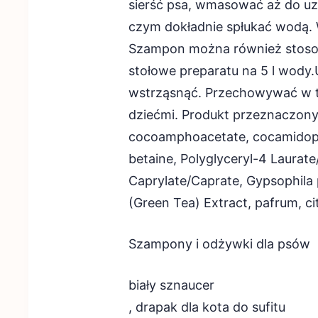
sierść psa, wmasować aż do uz
czym dokładnie spłukać wodą. 
Szampon można również stosowa
stołowe preparatu na 5 l wody
wstrząsnąć. Przechowywać w t
dziećmi. Produkt przeznaczony
cocoamphoacetate, cocamidoprop
betaine, Polyglyceryl-4 Laurat
Caprylate/Caprate, Gypsophila p
(Green Tea) Extract, pafrum, c
Szampony i odżywki dla psów
biały sznaucer
, drapak dla kota do sufitu