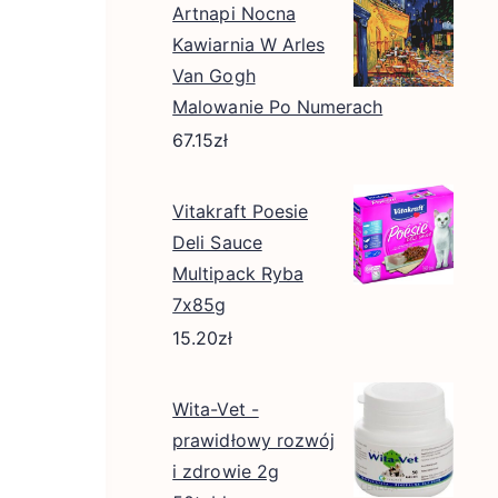
Artnapi Nocna
Kawiarnia W Arles
Van Gogh
Malowanie Po Numerach
67.15
zł
Vitakraft Poesie
Deli Sauce
Multipack Ryba
7x85g
15.20
zł
Wita-Vet -
prawidłowy rozwój
i zdrowie 2g