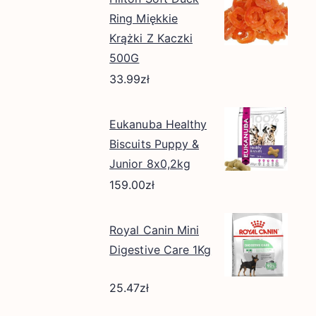
Ring Miękkie
Krążki Z Kaczki
500G
33.99
zł
Eukanuba Healthy
Biscuits Puppy &
Junior 8x0,2kg
159.00
zł
Royal Canin Mini
Digestive Care 1Kg
25.47
zł