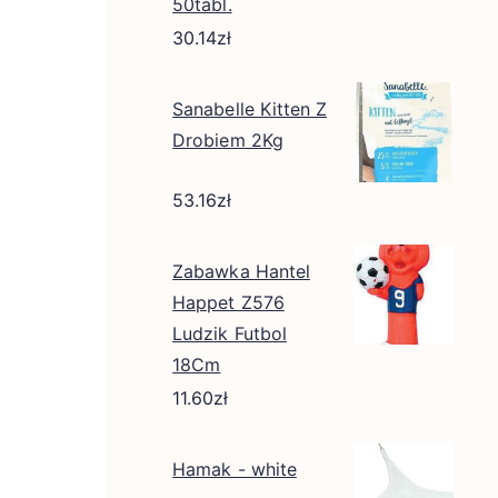
50tabl.
30.14
zł
Sanabelle Kitten Z
Drobiem 2Kg
53.16
zł
Zabawka Hantel
Happet Z576
Ludzik Futbol
18Cm
11.60
zł
Hamak - white