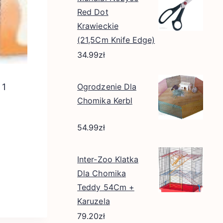
Red Dot
Krawieckie
(21,5Cm Knife Edge)
34.99
zł
 1
Ogrodzenie Dla
Chomika Kerbl
54.99
zł
Inter-Zoo Klatka
Dla Chomika
Teddy 54Cm +
Karuzela
79.20
zł