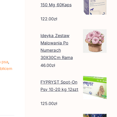
150 Mg 60Kaps
122.00
zł
Ideyka Zestaw
Malowania Po
Numerach
30X30Cm Rama
a psa
,
46.00
zł
abłkiem
FYPRYST Spot-On
Psy 10-20 kg 12szt
125.00
zł