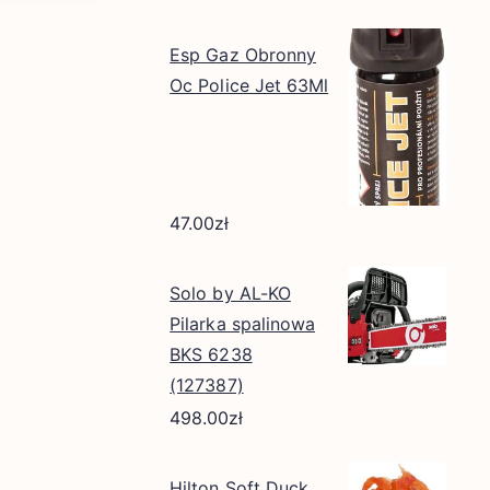
Esp Gaz Obronny
Oc Police Jet 63Ml
47.00
zł
Solo by AL-KO
Pilarka spalinowa
BKS 6238
(127387)
498.00
zł
Hilton Soft Duck