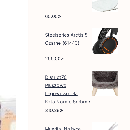
60.00
zł
Steelseries Arctis 5
Czarne (61443)
299.00
zł
District70
Pluszowe
Legowisko Dla
Kota Nordic Srebrne
310.29
zł
Mundial Nożyce