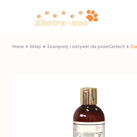
Skip
to
content
Ekstra-
Home
Sklep
Szampony i odżywki dla psówCertech
Ce
zoo