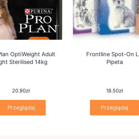
Plan OptiWeight Adult
Frontline Spot-On L
ght Sterilised 14kg
Pipeta
20.90
zł
18.50
zł
Przeglądaj
Przeglądaj