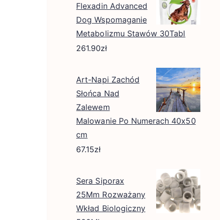
Flexadin Advanced
Dog Wspomaganie
Metabolizmu Stawów 30Tabl
261.90
zł
Art-Napi Zachód
Słońca Nad
Zalewem
Malowanie Po Numerach 40x50
cm
67.15
zł
Sera Siporax
25Mm Rozważany
Wkład Biologiczny