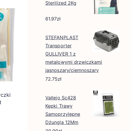
Sterilized 2Kg
61.97
zł
STEFANPLAST
Transporter
GULLIVER 1 z
metalowymi drzwiczkami
jasnoszary/ciemnoszary
72.75
zł
czki
Vallejo Sc428
t
Kępki Trawy
Samoprzylepne
Dżungla 12Mm