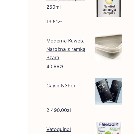
250ml
19.61
zł
Moderna Kuweta
Narożna z ramką
Szara
40.99
zł
Cayin N3Pro
2 490.00
zł
Vetoquinol