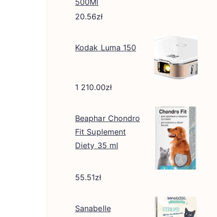
500Ml
20.56
zł
Kodak Luma 150
1 210.00
zł
Beaphar Chondro
Fit Suplement
Diety 35 ml
55.51
zł
Sanabelle