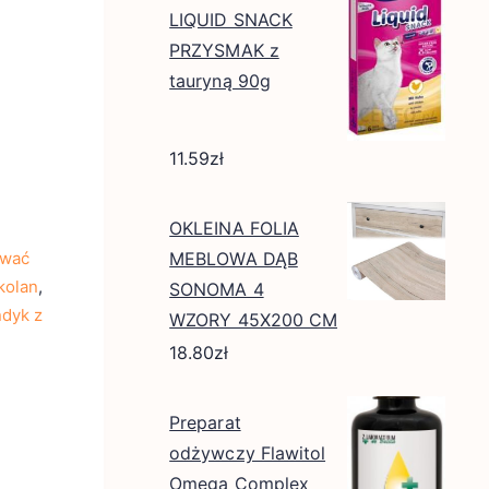
LIQUID SNACK
PRZYSMAK z
tauryną 90g
11.59
zł
OKLEINA FOLIA
awać
MEBLOWA DĄB
kolan
,
SONOMA 4
ndyk z
WZORY 45X200 CM
18.80
zł
Preparat
odżywczy Flawitol
Omega Complex