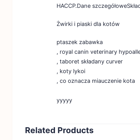
HACCP.Dane szczegółoweSkład:
Żwirki i piaski dla kotów
ptaszek zabawka
, royal canin veterinary hypoall
, taboret składany curver
, koty lykoi
, co oznacza miauczenie kota
yyyyy
Related Products