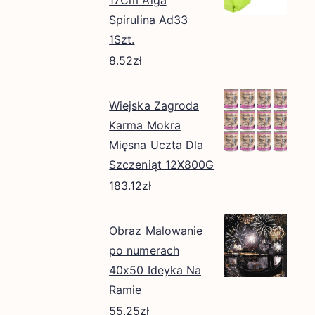
17Cm Alga
Spirulina Ad33
1Szt.
8.52
zł
Wiejska Zagroda
Karma Mokra
Mięsna Uczta Dla
Szczeniąt 12X800G
183.12
zł
Obraz Malowanie
po numerach
40x50 Ideyka Na
Ramie
55.25
zł