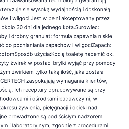
ła i zaawansowana technologia gwarantują
teryzuje się wysoką wydajnością i doskonałą
ów i wilgoci.Jest w pełni akceptowany przez
około 30 dni dla jednego kota.Surowiec:
uby i drobny granulat; formuła zapewnia niskie
ść do pochłaniania zapachów i wilgociZapach:
kotomSposób użycia:Kocią toaletę napełnić ok.
yty żwirek w postaci bryłki wyjąć przy pomocy
żym żwirkiem tylko taką ilość, jaka została
 CERTECH zaspokajają wymagania klientów,
kością. Ich receptury opracowywane są przy
 hodowcami i ośrodkami badawczymi, w
kresu żywienia, pielęgnacji i opieki nad
yjne prowadzone są pod ścisłym nadzorem
ym i laboratoryjnym, zgodnie z procedurami