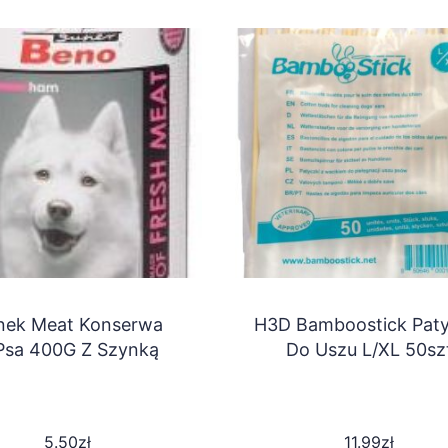
nek Meat Konserwa
H3D Bamboostick Paty
Psa 400G Z Szynką
Do Uszu L/XL 50sz
5.50
zł
11.99
zł