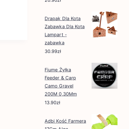
20.90
zł
Drapak Dla Kota
Zabawka Dla Kota
Lampart -
zabawka
30.99
zł
Fiume Żyłka
Feeder & Carp
Camo Gravel
200M 0,30Mm
13.90
zł
Adbi Kość Farmera