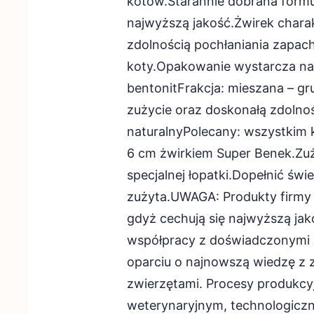
kotów.Starannie dobrana formu
najwyższą jakość.Żwirek charak
zdolnością pochłaniania zapach
koty.Opakowanie wystarcza na 
bentonitFrakcja: mieszana – gr
zużycie oraz doskonałą zdolno
naturalnyPolecany: wszystkim 
6 cm żwirkiem Super Benek.Zuż
specjalnej łopatki.Dopełnić świe
zużyta.UWAGA: Produkty firmy
gdyż cechują się najwyższą ja
współpracy z doświadczonymi
oparciu o najnowszą wiedzę z za
zwierzętami. Procesy produkc
weterynaryjnym, technologiczn