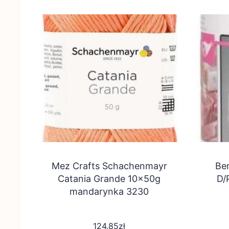
Mez Crafts Schachenmayr
Be
Catania Grande 10x50g
D/
mandarynka 3230
124.85
zł