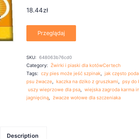
18.44
zł
Przeglądaj
SKU:
648063b76cd0
Category:
Żwirki i piaski dla kotówCertech
Tags:
czy pies może jeść szpinak
,
jak często pod
psu żwacze
,
kaczka na dziko z gruszkami
,
psy do 
uszy wieprzowe dla psa
,
wiejska zagroda karma i
jagnięciną
,
żwacze wołowe dla szczeniaka
Description