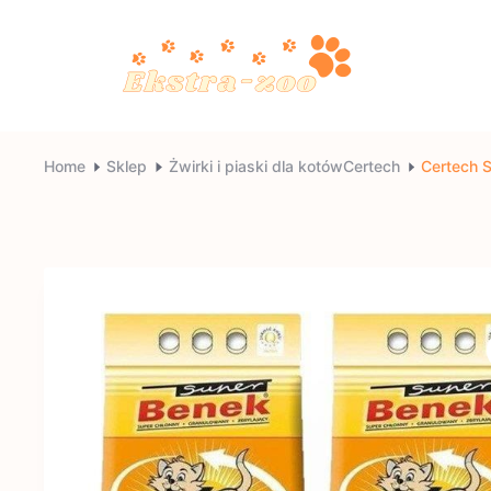
Skip
to
content
Ekstra-
Home
Sklep
Żwirki i piaski dla kotówCertech
Certech S
zoo