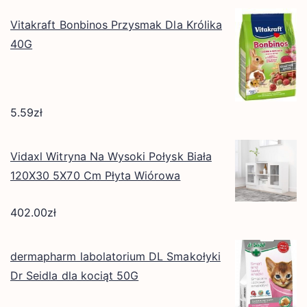
Vitakraft Bonbinos Przysmak Dla Królika
40G
5.59
zł
Vidaxl Witryna Na Wysoki Połysk Biała
120X30 5X70 Cm Płyta Wiórowa
402.00
zł
dermapharm labolatorium DL Smakołyki
Dr Seidla dla kociąt 50G