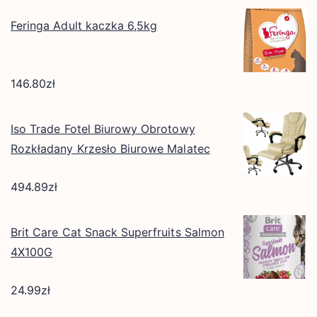
Feringa Adult kaczka 6,5kg
146.80
zł
Iso Trade Fotel Biurowy Obrotowy
Rozkładany Krzesło Biurowe Malatec
494.89
zł
Brit Care Cat Snack Superfruits Salmon
4X100G
24.99
zł