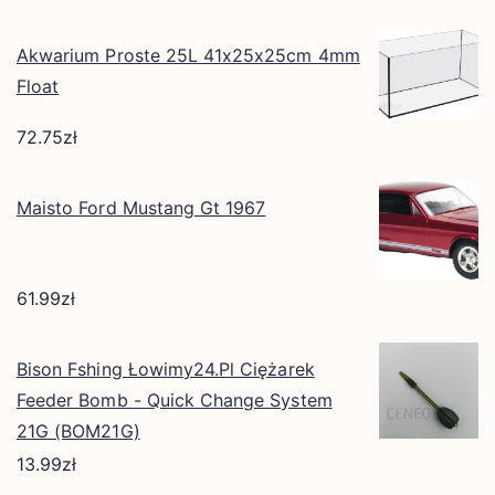
Akwarium Proste 25L 41x25x25cm 4mm
Float
72.75
zł
Maisto Ford Mustang Gt 1967
61.99
zł
Bison Fshing Łowimy24.Pl Ciężarek
Feeder Bomb - Quick Change System
21G (BOM21G)
13.99
zł