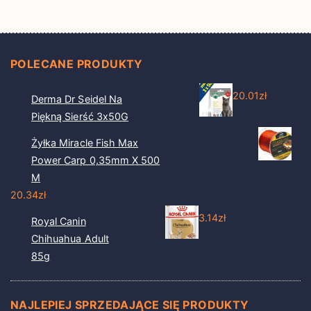
POLECANE PRODUKTY
20.01
zł
Derma Dr Seidel Na
Piękną Sierść 3x50G
Żyłka Miracle Fish Max
Power Carp 0,35mm X 500
M
20.34
zł
3.14
zł
Royal Canin
Chihuahua Adult
85g
NAJLEPIEJ SPRZEDAJĄCE SIĘ PRODUKTY