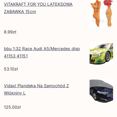
VITAKRAFT FOR YOU LATEKSOWA
ZABAWKA 15cm
8.99
zł
bbu 1:32 Race Audi A5/Mercedes disp
41153 41151
53.10
zł
Vidaxl Plandeka Na Samochód Z
Włókniny L
125.00
zł