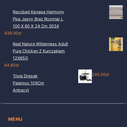
Recobed Kanapa Harmony
Plus Jasny Brąz Rozmiar L
100 X 80 X 24 Cm 3034
439.00
zł
Real Nature Wilderness Adult
Pure Chicken Z Kurczakiem
12X85G
64.80
zł
245.00
zł
Trixie Drapak
Palamos 109Cm
Antracyt
MENU