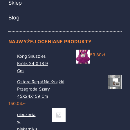
Sklep
Blog
NAJWYŻEJ OCENIANE PRODUKTY
59.80
zł
Kong Snuzzles
Królik 24 X 18 9
Cm
Gstore Regał Na Książki
Przegroda Szary
45X24X159 Cm
150.04
zł
pieczenia
w
piekarniku