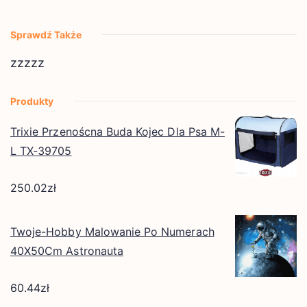
Sprawdź Także
zzzzz
Produkty
Trixie Przenoścna Buda Kojec Dla Psa M-
L TX-39705
250.02
zł
Twoje-Hobby Malowanie Po Numerach
40X50Cm Astronauta
60.44
zł