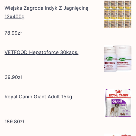
Wiejska Zagroda Indyk Z Jagnięciną
12x400g
78.99
zł
VETFOOD Hepatoforce 30kaps.
39.90
zł
Royal Canin Giant Adult 15kg
189.80
zł