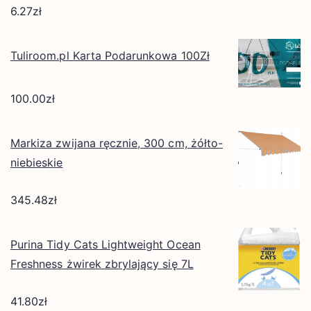
6.27
zł
Tuliroom.pl Karta Podarunkowa 100Zł
100.00
zł
Markiza zwijana ręcznie, 300 cm, żółto-
niebieskie
345.48
zł
Purina Tidy Cats Lightweight Ocean
Freshness żwirek zbrylający się 7L
41.80
zł