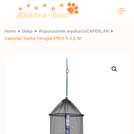
Skip
to
content
Ekstra-
Home
Sklep
Wyposażenie wędkarzaCAPERLAN
Caperlan Siatka Okrągła PfKnt R 0,5 M
zoo