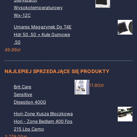
Wysokotemperaturowy
Wx-12C
Umarex Magazynek Do T4E
Hdr 50 .50 + Kule Gumowe
.50
49.99
zł
NAJLEPIEJ SPRZEDAJĄCE SIĘ PRODUKTY
11.80
zł
Brit Care
Sensitive
Digestion 400G
Hori-Zone Kusza Bloczkowa
Hori - Zone Bedlam 400 Fps
215 Lbs Camo
3 779.00
zł