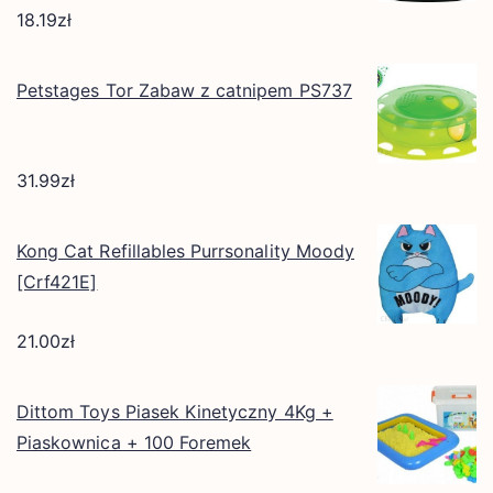
18.19
zł
Petstages Tor Zabaw z catnipem PS737
31.99
zł
Kong Cat Refillables Purrsonality Moody
[Crf421E]
21.00
zł
Dittom Toys Piasek Kinetyczny 4Kg +
Piaskownica + 100 Foremek