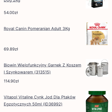
Dog 2Kg
54.00
zł
Royal Canin Pomeranian Adult 3Kg
69.89
zł
Biowin Wielofunkcyjny Garnek Z Koszem
I Szynkowarem (313515)
114.90
zł
Vitapol Vitaline Cynk Jod Dla Ptaków
Egzotycznych 50ml (ID36992)