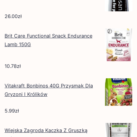
26.00
zł
Brit Care Functional Snack Endurance
Lamb 150G
10.78
zł
Vitakraft Bonbinos 40G Przysmak Dla
Gryzoni I Królików
5.99
zł
Wiejska Zagroda Kaczka Z Gruszką