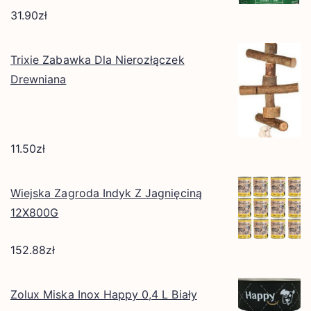
31.90
zł
Trixie Zabawka Dla Nierozłączek
Drewniana
11.50
zł
Wiejska Zagroda Indyk Z Jagnięciną
12X800G
152.88
zł
Zolux Miska Inox Happy 0,4 L Biały