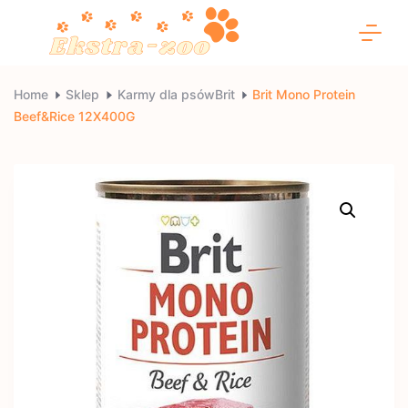
Skip
to
content
Ekstra-
Home
Sklep
Karmy dla psówBrit
Brit Mono Protein
Beef&Rice 12X400G
zoo