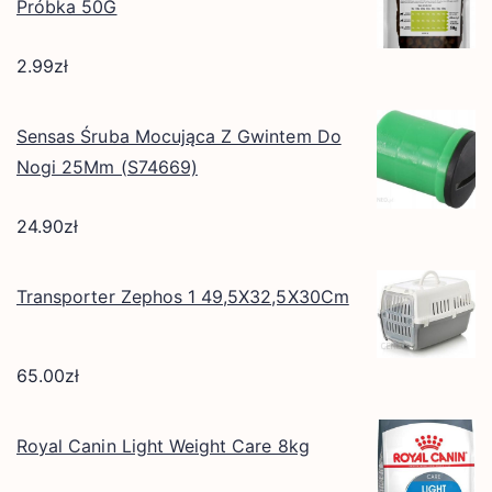
Próbka 50G
2.99
zł
Sensas Śruba Mocująca Z Gwintem Do
Nogi 25Mm (S74669)
24.90
zł
Transporter Zephos 1 49,5X32,5X30Cm
65.00
zł
Royal Canin Light Weight Care 8kg