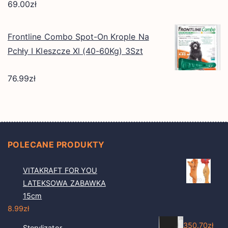
69.00
zł
Frontline Combo Spot-On Krople Na
Pchły I Kleszcze Xl (40-60Kg) 3Szt
76.99
zł
POLECANE PRODUKTY
VITAKRAFT FOR YOU
LATEKSOWA ZABAWKA
15cm
8.99
zł
350.70
zł
Sterylizator