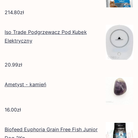
214.80
zł
Iso Trade Podgrzewacz Pod Kubek
Elektryczny
20.99
zł
Ametyst - kamień
16.00
zł
Biofeed Euphoria Grain Free Fish Junior