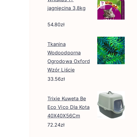
jagnięcina 3,8kg
54.80
zł
Tkanina
Wodoodporna
Ogrodowa Oxford
Wzór Liście
33.56
zł
Trixie Kuweta Be
Eco Vico Dla Kota
40X40X56Cm
72.24
zł