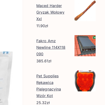
Maced Harder
Gryzak Wołowy
Xxl
11.90
zł
Fakro Amz
Newline 114X118
090
385.61
zł
Pet Supplies
Rękawica
Pielęgnacyjna
Wzór Kot
25.32
zł