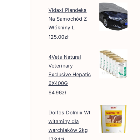
Vidaxl Plandeka
Na Samochód Z
Włókniny L
125.00
zł
4Vets Natural
Veterinary
Exclusive Hepatic
6X400G
64.96
zł
Dolfos Dolmix Wt
witaminy dla
warchlaków 2kg
17.84
zł