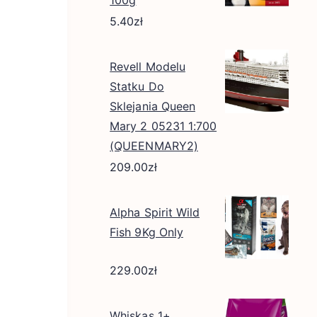
5.40
zł
Revell Modelu
Statku Do
Sklejania Queen
Mary 2 05231 1:700
(QUEENMARY2)
209.00
zł
Alpha Spirit Wild
Fish 9Kg Only
229.00
zł
Whiskas 1+