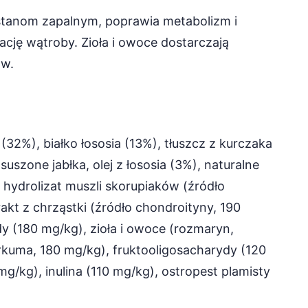
stanom zapalnym, poprawia metabolizm i
cję wątroby. Zioła i owoce dostarczają
ów.
(32%), białko łososia (13%), tłuszcz z kurczaka
szone jabłka, olej z łososia (3%), naturalne
hydrolizat muszli skorupiaków (źródło
akt z chrząstki (źródło chondroityny, 190
 (180 mg/kg), zioła i owoce (rozmaryn,
rkuma, 180 mg/kg), fruktooligosacharydy (120
g/kg), inulina (110 mg/kg), ostropest plamisty