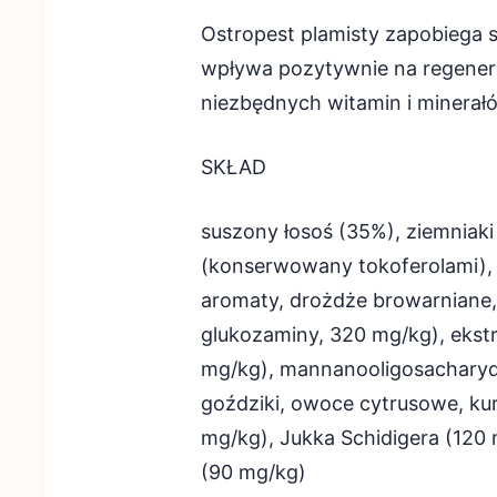
Ostropest plamisty zapobiega 
wpływa pozytywnie na regenera
niezbędnych witamin i minerał
SKŁAD
suszony łosoś (35%), ziemniaki 
(konserwowany tokoferolami), su
aromaty, drożdże browarniane, 
glukozaminy, 320 mg/kg), ekstr
mg/kg), mannanooligosacharydy
goździki, owoce cytrusowe, ku
mg/kg), Jukka Schidigera (120 m
(90 mg/kg)