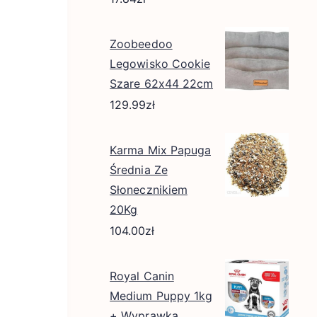
Zoobeedoo
Legowisko Cookie
Szare 62x44 22cm
129.99
zł
Karma Mix Papuga
Średnia Ze
Słonecznikiem
20Kg
104.00
zł
Royal Canin
Medium Puppy 1kg
+ Wyprawka