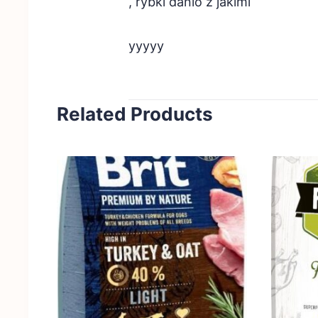
, rybki danio z jakimi
yyyyy
Related Products