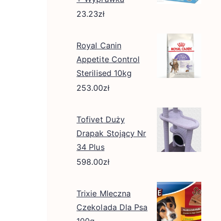
23.23
zł
Royal Canin
Appetite Control
Sterilised 10kg
253.00
zł
Tofivet Duży
Drapak Stojący Nr
34 Plus
598.00
zł
Trixie Mleczna
Czekolada Dla Psa
100g