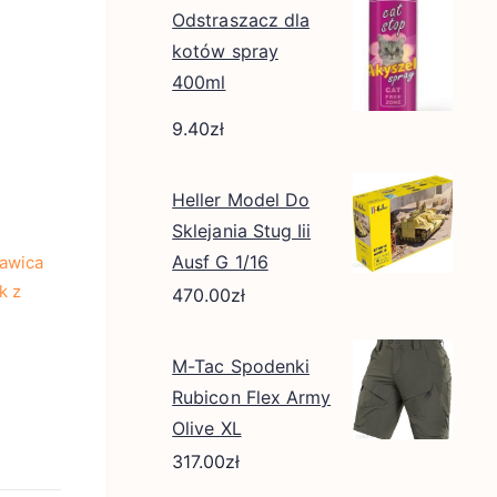
Odstraszacz dla
kotów spray
400ml
9.40
zł
Heller Model Do
Sklejania Stug Iii
Ausf G 1/16
hawica
k z
470.00
zł
M-Tac Spodenki
Rubicon Flex Army
Olive XL
317.00
zł