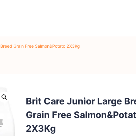
e Breed Grain Free Salmon&Potato 2X3Kg
Brit Care Junior Large B
Grain Free Salmon&Pota
2X3Kg