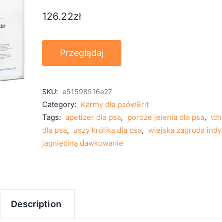
126.22
zł
Przeglądaj
SKU:
e51598516e27
Category:
Karmy dla psówBrit
Tags:
apetizer dla psa
,
poroże jelenia dla psa
,
tc
dla psa
,
uszy królika dla psa
,
wiejska zagroda indy
jagnięciną dawkowanie
Description