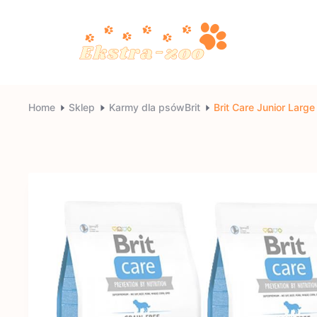
Skip
to
content
Ekstra-
Home
Sklep
Karmy dla psówBrit
Brit Care Junior Larg
zoo