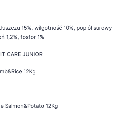
tłuszczu 15%, wilgotność 10%, popiół surowy
ń 1,2%, fosfor 1%
IT CARE JUNIOR
Lamb&Rice 12Kg
rge Salmon&Potato 12Kg