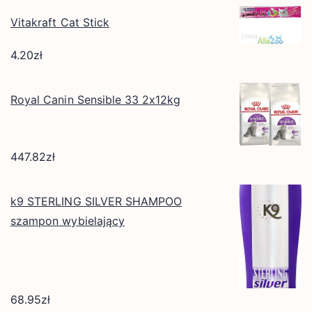
Vitakraft Cat Stick
4.20
zł
Royal Canin Sensible 33 2x12kg
447.82
zł
k9 STERLING SILVER SHAMPOO
szampon wybielający
68.95
zł