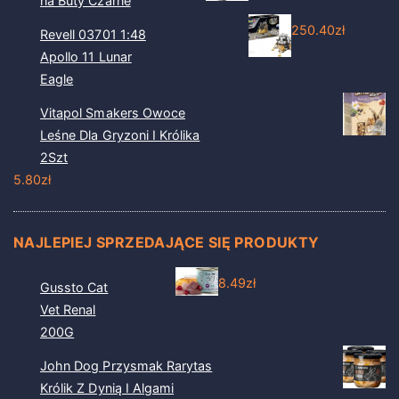
na Buty Czarne
250.40
zł
Revell 03701 1:48
Apollo 11 Lunar
Eagle
Vitapol Smakers Owoce
Leśne Dla Gryzoni I Królika
2Szt
5.80
zł
NAJLEPIEJ SPRZEDAJĄCE SIĘ PRODUKTY
8.49
zł
Gussto Cat
Vet Renal
200G
John Dog Przysmak Rarytas
Królik Z Dynią I Algami