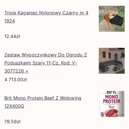
Trixie Kaganiec Nylonowy Czarny nr 4
1924
12.44
zł
Zestaw Wypoczynkowy Do Ogrodu Z
Poduszkami Szary 11-Cz. Kod: V-
3077226 +
4 713.00
zł
Brit Mono Protein Beef Z Wołowiną
12X400G
78.59
zł