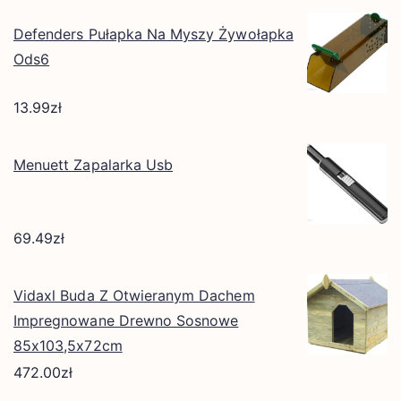
Defenders Pułapka Na Myszy Żywołapka
Ods6
13.99
zł
Menuett Zapalarka Usb
69.49
zł
Vidaxl Buda Z Otwieranym Dachem
Impregnowane Drewno Sosnowe
85x103,5x72cm
472.00
zł