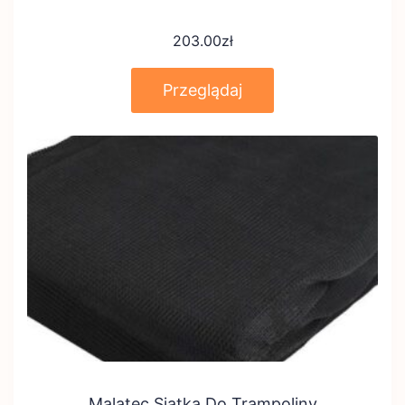
203.00
zł
Przeglądaj
Malatec Siatka Do Trampoliny