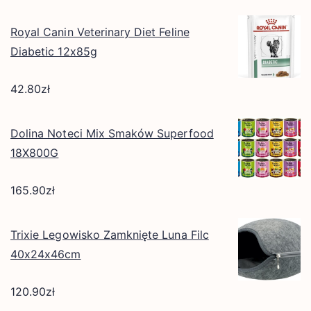
Royal Canin Veterinary Diet Feline
Diabetic 12x85g
42.80
zł
Dolina Noteci Mix Smaków Superfood
18X800G
165.90
zł
Trixie Legowisko Zamknięte Luna Filc
40x24x46cm
120.90
zł