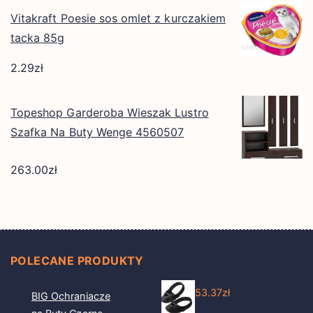
Vitakraft Poesie sos omlet z kurczakiem
tacka 85g
2.29
zł
Topeshop Garderoba Wieszak Lustro
Szafka Na Buty Wenge 4560507
263.00
zł
POLECANE PRODUKTY
53.37
zł
BIG Ochraniacze