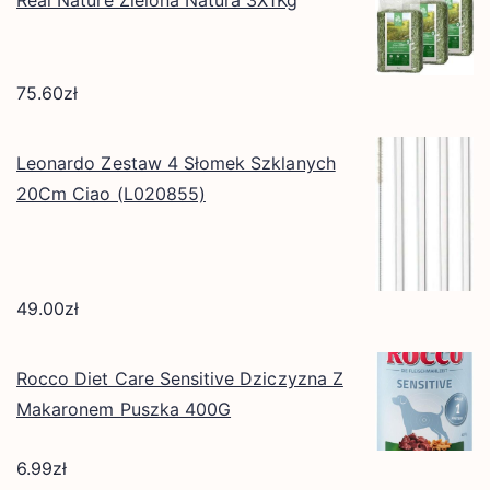
Real Nature Zielona Natura 3X1Kg
75.60
zł
Leonardo Zestaw 4 Słomek Szklanych
20Cm Ciao (L020855)
49.00
zł
Rocco Diet Care Sensitive Dziczyzna Z
Makaronem Puszka 400G
6.99
zł