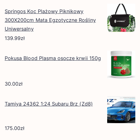
Springos Koc Plażowy Piknikowy
300X200cm Mata Egzotyczne Rośliny
Uniwersalny
139.99
zł
Pokusa Blood Plasma osocze krwii 150g
30.00
zł
Tamiya 24362 1:24 Subaru Brz (Zd8)
175.00
zł