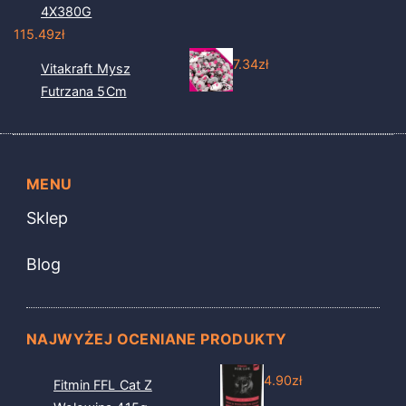
4X380G
115.49
zł
7.34
zł
Vitakraft Mysz
Futrzana 5Cm
MENU
Sklep
Blog
NAJWYŻEJ OCENIANE PRODUKTY
4.90
zł
Fitmin FFL Cat Z