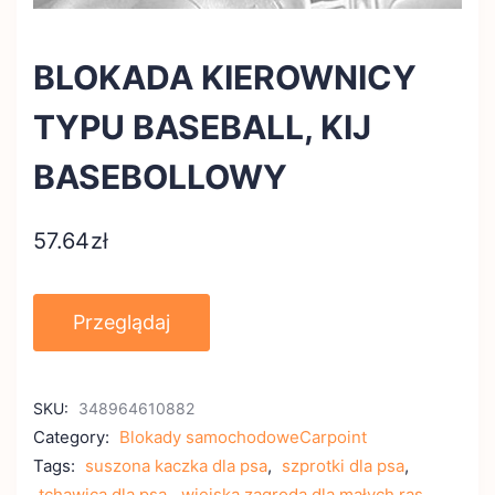
BLOKADA KIEROWNICY
TYPU BASEBALL, KIJ
BASEBOLLOWY
57.64
zł
Przeglądaj
SKU:
348964610882
Category:
Blokady samochodoweCarpoint
Tags:
suszona kaczka dla psa
,
szprotki dla psa
,
tchawica dla psa
,
wiejska zagroda dla małych ras
,