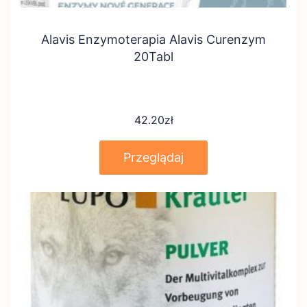
Alavis Enzymoterapia Alavis Curenzym
20Tabl
42.20
zł
Przeglądaj