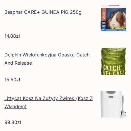
Beaphar CARE+ GUINEA PIG 250g
14.88
zł
Delphin Wielofunkcyjna Opaska Catch
And Release
15.50
zł
Littycat Kosz Na Zużyty Żwirek (Kosz Z
Wkładem)
99.80
zł