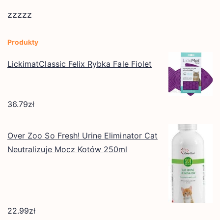
zzzzz
Produkty
LickimatClassic Felix Rybka Fale Fiolet
36.79
zł
Over Zoo So Fresh! Urine Eliminator Cat
Neutralizuje Mocz Kotów 250ml
22.99
zł