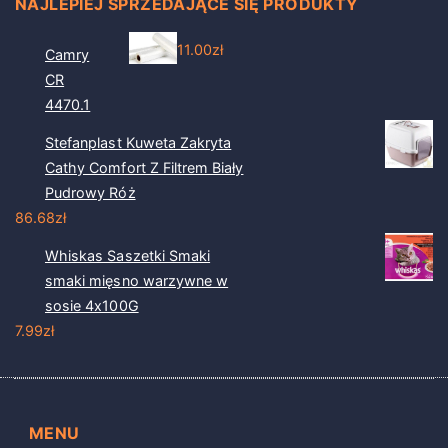
NAJLEPIEJ SPRZEDAJĄCE SIĘ PRODUKTY
11.00
zł
Camry
CR
4470.1
Stefanplast Kuweta Zakryta
Cathy Comfort Z Filtrem Biały
Pudrowy Róż
86.68
zł
Whiskas Saszetki Smaki
smaki mięsno warzywne w
sosie 4x100G
7.99
zł
MENU