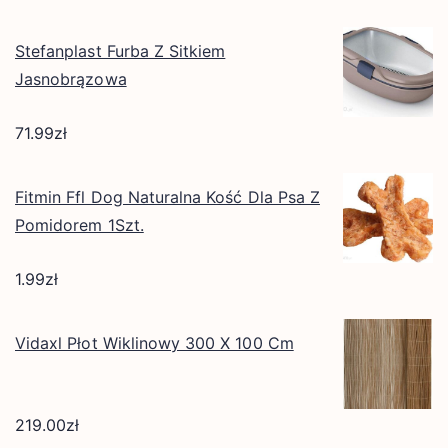
Stefanplast Furba Z Sitkiem
Jasnobrązowa
71.99
zł
Fitmin Ffl Dog Naturalna Kość Dla Psa Z
Pomidorem 1Szt.
1.99
zł
Vidaxl Płot Wiklinowy 300 X 100 Cm
219.00
zł