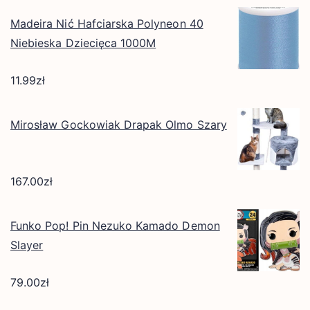
Madeira Nić Hafciarska Polyneon 40
Niebieska Dziecięca 1000M
11.99
zł
Mirosław Gockowiak Drapak Olmo Szary
167.00
zł
Funko Pop! Pin Nezuko Kamado Demon
Slayer
79.00
zł