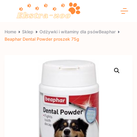
Skip
to
content
Ekstra-
Home
Sklep
Odżywki i witaminy dla psówBeaphar
Beaphar Dental Powder proszek 75g
zoo