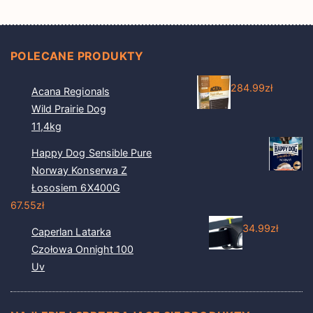
POLECANE PRODUKTY
284.99
zł
Acana Regionals
Wild Prairie Dog
11,4kg
Happy Dog Sensible Pure
Norway Konserwa Z
Łososiem 6X400G
67.55
zł
34.99
zł
Caperlan Latarka
Czołowa Onnight 100
Uv