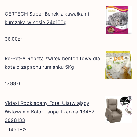
CERTECH Super Benek z kawałkami
kurczaka w sosie 24x100g
36.00
zł
Re-Pet-A Repeta żwirek bentonitowy dla
kota o zapachu rumianku 5Kg
17.99
zł
Vidaxl Rozkładany Fotel Ułatwiający
Wstawanie Kolor Taupe Tkanina 13452-
3098133
1 145.18
zł