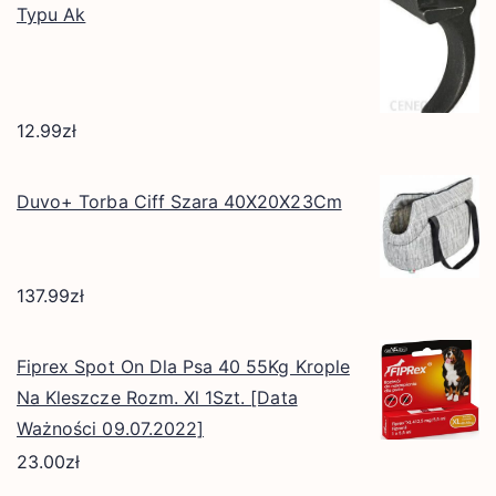
Typu Ak
12.99
zł
Duvo+ Torba Ciff Szara 40X20X23Cm
137.99
zł
Fiprex Spot On Dla Psa 40 55Kg Krople
Na Kleszcze Rozm. Xl 1Szt. [Data
Ważności 09.07.2022]
23.00
zł