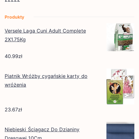
Produkty
Versele Laga Cuni Adult Complete
2X1,75Kg
40.99
zł
Piatnik Wróżby cygańskie karty do
wróżenia
23.67
zł
Niebieski Ściągacz Do Dzianiny
Dresowej 10Cm