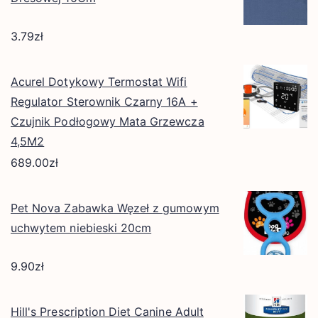
3.79
zł
Acurel Dotykowy Termostat Wifi
Regulator Sterownik Czarny 16A +
Czujnik Podłogowy Mata Grzewcza
4,5M2
689.00
zł
Pet Nova Zabawka Węzeł z gumowym
uchwytem niebieski 20cm
9.90
zł
Hill's Prescription Diet Canine Adult