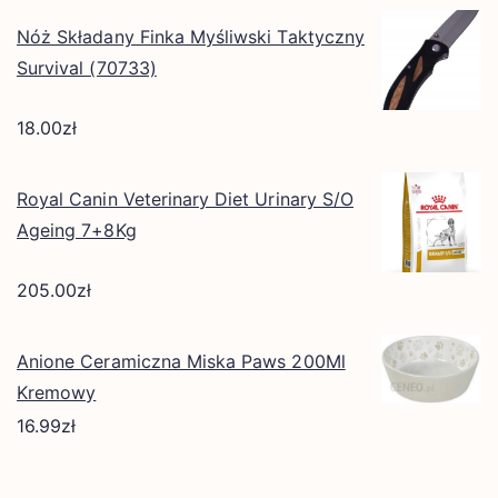
Nóż Składany Finka Myśliwski Taktyczny
Survival (70733)
18.00
zł
Royal Canin Veterinary Diet Urinary S/O
Ageing 7+8Kg
205.00
zł
Anione Ceramiczna Miska Paws 200Ml
Kremowy
16.99
zł