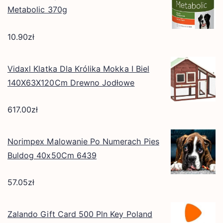
Metabolic 370g
10.90
zł
Vidaxl Klatka Dla Królika Mokka I Biel
140X63X120Cm Drewno Jodłowe
617.00
zł
Norimpex Malowanie Po Numerach Pies
Buldog 40x50Cm 6439
57.05
zł
Zalando Gift Card 500 Pln Key Poland