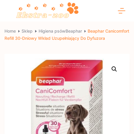
Skip
to
content
Ekstra-
Home
Sklep
Higiena psówBeaphar
Beaphar Canicomfort
Refill 30-Dniowy Wkład Uzupełniający Do Dyfuzora
zoo