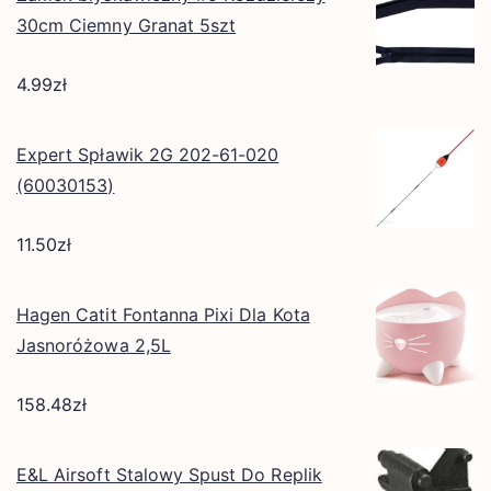
30cm Ciemny Granat 5szt
4.99
zł
Expert Spławik 2G 202-61-020
(60030153)
11.50
zł
Hagen Catit Fontanna Pixi Dla Kota
Jasnoróżowa 2,5L
158.48
zł
E&L Airsoft Stalowy Spust Do Replik