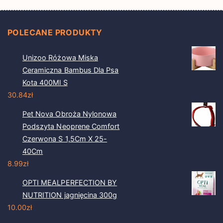
POLECANE PRODUKTY
Unizoo Różowa Miska
Ceramiczna Bambus Dla Psa
Kota 400Ml S
30.84
zł
Pet Nova Obroża Nylonowa
Podszyta Neoprene Comfort
Czerwona S 1,5Cm X 25-
40Cm
8.99
zł
OPTI MEALPERFECTION BY
NUTRITION jagnięcina 300g
10.00
zł