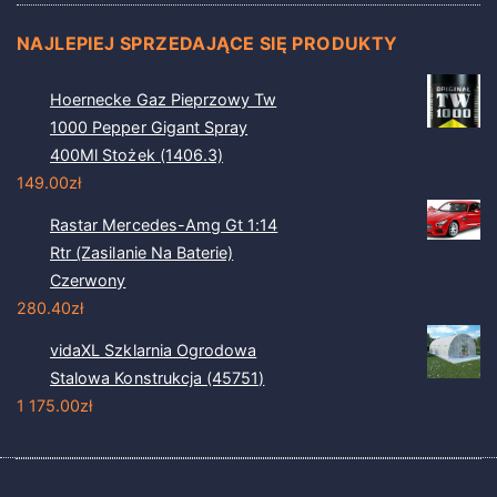
NAJLEPIEJ SPRZEDAJĄCE SIĘ PRODUKTY
Hoernecke Gaz Pieprzowy Tw
1000 Pepper Gigant Spray
400Ml Stożek (1406.3)
149.00
zł
Rastar Mercedes-Amg Gt 1:14
Rtr (Zasilanie Na Baterie)
Czerwony
280.40
zł
vidaXL Szklarnia Ogrodowa
Stalowa Konstrukcja (45751)
1 175.00
zł