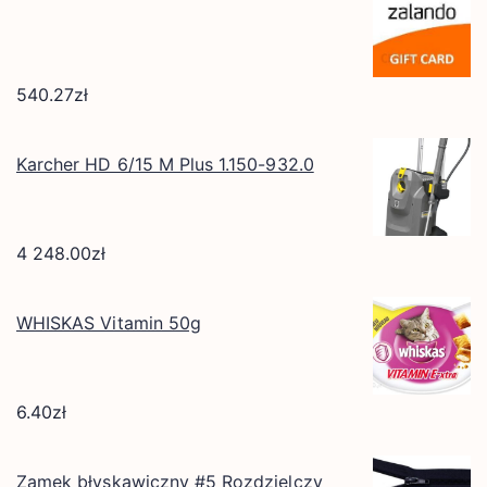
540.27
zł
Karcher HD 6/15 M Plus 1.150-932.0
4 248.00
zł
WHISKAS Vitamin 50g
6.40
zł
Zamek błyskawiczny #5 Rozdzielczy