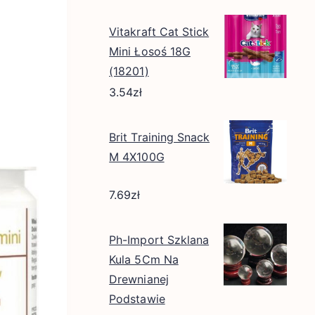
Vitakraft Cat Stick
Mini Łosoś 18G
(18201)
3.54
zł
Brit Training Snack
M 4X100G
7.69
zł
Ph-Import Szklana
Kula 5Cm Na
Drewnianej
Podstawie