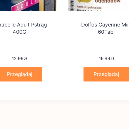
abelle Adult Pstrąg
Dolfos Cayenne Min
400G
60Tabl
12.99
zł
16.99
zł
Przeglądaj
Przeglądaj