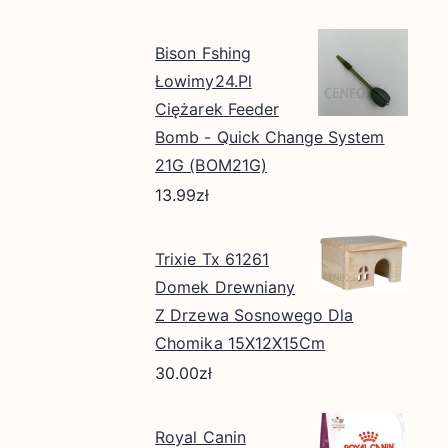
Bison Fshing
Łowimy24.Pl
Ciężarek Feeder
Bomb - Quick Change System
21G (BOM21G)
13.99
zł
Trixie Tx 61261
Domek Drewniany
Z Drzewa Sosnowego Dla
Chomika 15X12X15Cm
30.00
zł
Royal Canin