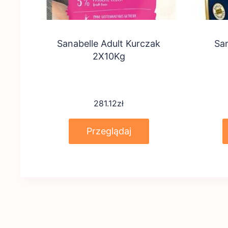
Sanabelle Adult Kurczak
San
2X10Kg
281.12
zł
Przeglądaj