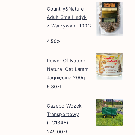
Country&Nature
Adult Small Indyk
Z Warzywami 100G
4.50
zł
Power Of Nature
Natural Cat Lamm
Jagnięcina 200g
9.30
zł
Gazebo Wózek
Transportowy
(TC1845)
249.00
zł