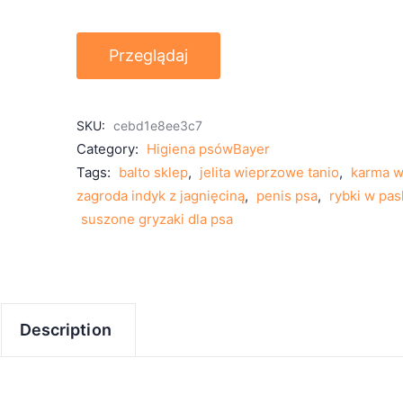
Przeglądaj
SKU:
cebd1e8ee3c7
Category:
Higiena psówBayer
Tags:
balto sklep
,
jelita wieprzowe tanio
,
karma w
zagroda indyk z jagnięciną
,
penis psa
,
rybki w pas
suszone gryzaki dla psa
Description