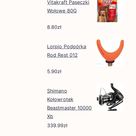
Vitakraft Paseczki
Wołowe 80G
8.80
zł
Lorpio Podpórka
Rod Rest 012
5.90
zł
Shimano
Kołowrotek
Beastmaster 10000
Xb
339.99
zł