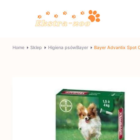
Skip
to
content
Ekstra-
Home
Sklep
Higiena psówBayer
Bayer Advantix Spot 
zoo