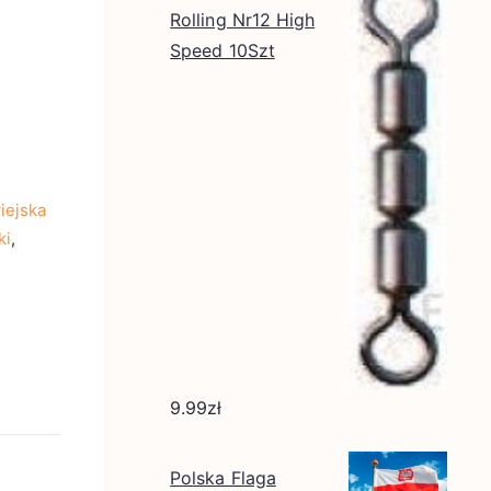
Rolling Nr12 High
Speed 10Szt
iejska
ki
,
9.99
zł
Polska Flaga