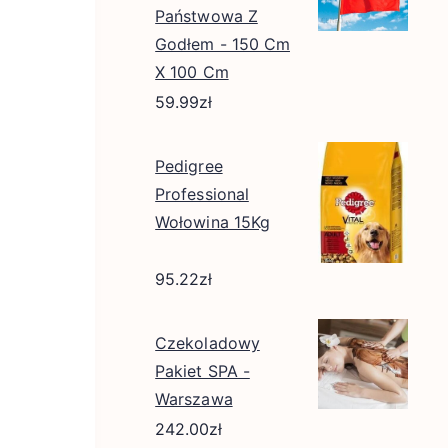
Państwowa Z
Godłem - 150 Cm
X 100 Cm
59.99
zł
Pedigree
Professional
Wołowina 15Kg
95.22
zł
Czekoladowy
Pakiet SPA -
Warszawa
242.00
zł